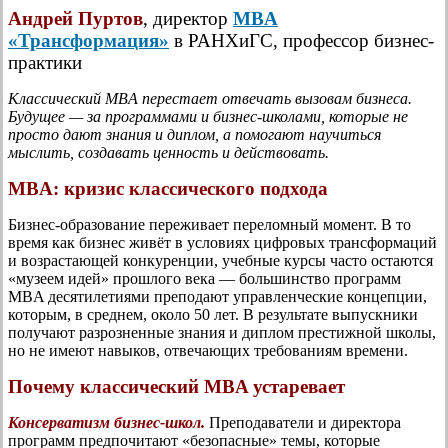
Андрей Пуртов
, директор
MBA
«Трансформация»
в РАНХиГС, профессор бизнес-
практики
Классический MBA перестает отвечать вызовам бизнеса.
Будущее — за программами и бизнес-школами, которые не
просто дают знания и диплом, а помогают научиться
мыслить, создавать ценность и действовать.
MBA: кризис классического подхода
Бизнес-образование переживает переломный момент. В то
время как бизнес живёт в условиях цифровых трансформаций
и возрастающей конкуренции, учебные курсы часто остаются
«музеем идей» прошлого века — большинство программ
MBA десятилетиями преподают управленческие концепции,
которым, в среднем, около 50 лет. В результате выпускники
получают разрозненные знания и диплом престижной школы,
но не имеют навыков, отвечающих требованиям времени.
Почему классический MBA устаревает
Консерватизм бизнес-школ.
Преподаватели и директора
программ предпочитают «безопасные» темы, которые