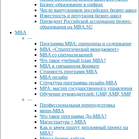
Бизнес-образование в цифрах
Число выпускников российских бизнес-школ
Известность и репутация бизнес-школ
Президент Российской ассоциации бизнес-
образования на MBA.SU
MBA
—
Программа МВА: принципы и содержание
МВА «Cтратегический менеджмент»
MBA со специализацией
Что такое учебный план МВА?
МВА в смешанном формате
Стоимость программ MBA
MBA онлайн
Cтруктура программы онлайн-MBA
MPA: мастер государственного управления
Обучение руководителей: GMP, AMP, SMP
—
Профессиональная переподготовка
мини-MBA
Что такое программа До-MBA?
Магистратура + MBA
Как и зачем пишут дипломный проект на
МВА?
Метод бизнес-кейсов