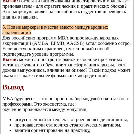
Вызов:
готовы ли бизнес-школы инвестировать в модель «2+
преподавателя» для стратегических и практических блоков?
Это напрямую влияет на способность студентов переводить
знания в навыки.
5. Новые маркеры качества вместо международных
аккредитаций
Для российских программ MBA вопрос международных
аккредитаций (AMBA, EFMD, AACSB) встал особенно остро.
Если доступ к ним ограничен, нужен новый способ
подтверждать уровень программы.
Вызов:
можно ли построить рынок на основе прозрачных
метрик результатов обучения: трансформация карьеры, рост
дохода выпускников, влияние на бизнес? Такой подход может
оказаться даже сильнее формальных аккредитаций.
Вывод
MBA будущего — это не просто набор модулей и контактов с
профессорами. Это экосистема, где:
обучение продолжается между модулями,
искусственный интеллект встроен во все дисциплины,
преподаватели становятся стратегическим активом,
занятия ориентированы на практику,