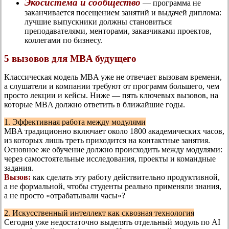
Экосистема и сообщество
— программа не
заканчивается посещением занятий и выдачей диплома:
лучшие выпускники должны становиться
преподавателями, менторами, заказчиками проектов,
коллегами по бизнесу.
5 вызовов для MBA будущего
Классическая модель MBA уже не отвечает вызовам времени,
а слушатели и компании требуют от программ большего, чем
просто лекции и кейсы. Ниже — пять ключевых вызовов, на
которые MBA должно ответить в ближайшие годы.
1. Эффективная работа между модулями
MBA традиционно включает около 1800 академических часов,
из которых лишь треть приходится на контактные занятия.
Основное же обучение должно происходить между модулями:
через самостоятельные исследования, проекты и командные
задания.
Вызов:
как сделать эту работу действительно продуктивной,
а не формальной, чтобы студенты реально применяли знания,
а не просто «отрабатывали часы»?
2. Искусственный интеллект как сквозная технология
Сегодня уже недостаточно выделять отдельный модуль по AI