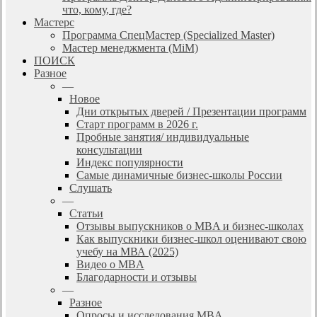
что, кому, где?
Мастерс
Программа СпецМастер (Specialized Master)
Мастер менеджмента (MiM)
ПОИСК
Разное
—
Новое
Дни открытых дверей / Презентации программ
Старт программ в 2026 г.
Пробные занятия/ индивидуальные
консультации
Индекс популярности
Самые динамичные бизнес-школы России
Слушать
—
Статьи
Отзывы выпускников о MBA и бизнес-школах
Как выпускники бизнес-школ оценивают свою
учебу на МВА (2025)
Видео о MBA
Благодарности и отзывы
—
Разное
Опросы и исследования MBA