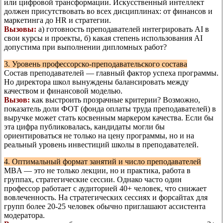
или цифровой трансформации. Искусственный интеллект
должен присутствовать во всех дисциплинах: от финансов и
маркетинга до HR и стратегии.
Вызовы:
а) готовность преподавателей интегрировать AI в
свои курсы и проекты, б) какая степень использования AI
допустима при выполнении дипломных работ?
3. Уровень профессорско-преподавательского состава
Состав преподавателей — главный фактор успеха программы.
Но директора школ вынуждены балансировать между
качеством и финансовой моделью.
Вызов:
как выстроить прозрачные критерии? Возможно,
показатель доли ФОТ (фонда оплаты труда преподавателей) в
выручке может стать косвенным маркером качества. Если бы
эта цифра публиковалась, кандидаты могли бы
ориентироваться не только на цену программы, но и на
реальный уровень инвестиций школы в преподавателей.
4. Оптимальный формат занятий и число преподавателей
MBA — это не только лекции, но и практика, работа в
группах, стратегические сессии. Однако часто один
профессор работает с аудиторией 40+ человек, что снижает
вовлеченность. На стратегических сессиях и форсайтах для
групп более 20-25 человек обычно приглашают ассистента
модератора.