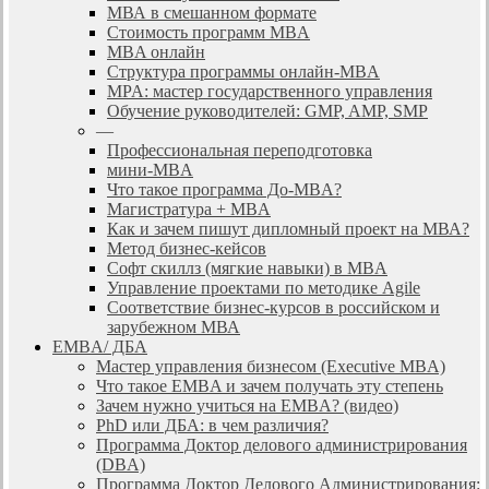
МВА в смешанном формате
Стоимость программ MBA
MBA онлайн
Cтруктура программы онлайн-MBA
MPA: мастер государственного управления
Обучение руководителей: GMP, AMP, SMP
—
Профессиональная переподготовка
мини-MBA
Что такое программа До-MBA?
Магистратура + MBA
Как и зачем пишут дипломный проект на МВА?
Метод бизнес-кейсов
Софт скиллз (мягкие навыки) в MBA
Управление проектами по методике Agile
Соответствие бизнес-курсов в российском и
зарубежном МВА
EMBA/ ДБA
Мастер управления бизнесом (Executive MBA)
Что такое EMBA и зачем получать эту степень
Зачем нужно учиться на EMBA? (видео)
PhD или ДБА: в чем различия?
Программа Доктор делового администрирования
(DBА)
Программа Доктор Делового Администрирования: