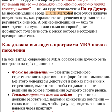
успешный бизнес — я понимаю что кто-то когда-то принял
смелое решение”
— писал гуру менеджмента
Питер Друкер
.
Бизнес-симуляции вроде
Digital MarkStrat
позволяют вживую
почувствовать, как управленческие решения отражаются на
результатах бизнеса. А бизнес-экспедиции — будь то
восхождение на вулкан или сплав по горной реке —
формируют толерантность к риску, которая необходима
предпринимателю.
Как должна выглядеть программа MBA нового
поколения
На мой взгляд, современное MBА образование должно быть
построено на трёх принципах:
Фокус на мышлении
— развитие системного,
стратегического, креативного и форсайтного мышления.
Без этого менеджеры действуют в рамках привычных
стереотипов, вместо того чтобы создавать новые
решения на основе понимания будущего своего рынка.
Реальные проекты вместо кейсов
— участники
должны работать над задачами конкретных компаний —
своих или внешних, чтобы сразу переводить знания в
навыки через практику