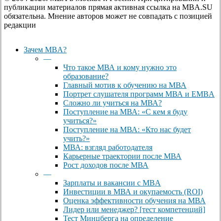
публикации материалов прямая активная ссылка на MBA.SU
обязательна. Мнение авторов может не совпадать с позицией
редакции
Close
Зачем MBA?
Menu
—
Что такое МВА и кому нужно это
образование?
Главный мотив к обучению на МВА
Портрет слушателя программ МВА и EMBA
Сложно ли учиться на МВА?
Поступление на МВА: «С кем я буду
учиться?»
Поступление на МВА: «Кто нас будет
учить?»
МВА: взгляд работодателя
Карьерные траектории после МВА
Рост доходов после МВА
—
Зарплаты и вакансии с MBA
Инвестиции в МВА и окупаемость (ROI)
Оценка эффективности обучения на МВА
Лидер или менеджер? [тест компетенций]
Тест Минцберга на определение