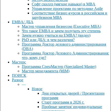
Софт скиллз (мягкие навыки) в MBA
Управление проектами по методике Agile
Соответствие бизнес-курсов в российском и
зарубежном МВА
EMBA/ ДБA
Мастер управления бизнесом (Executive MBA)
Что такое EMBA и зачем получать эту степень
Зачем нужно учиться на EMBA? (видео)
PhD или ДБА: в чем различия?
Программа Доктор делового администрирования
(DBА)
Программа Доктор Делового Администрирования:
что, кому, где?
Мастерс
Программа СпецМастер (Specialized Master)
Мастер менеджмента (MiM)
ПОИСК
Разное
—
Новое
Дни открытых дверей / Презентации
программ
Старт программ в 2026 г.
Пробные занятия/ индивидуальные