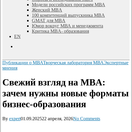
Модели российских программ МВА
Женский MBA
100 компетенций выпускника MBA
GMAT для MBA
Юмор вокруг МВА и менеджмента
Критика MBA- образования
EN
search
Публикации о МВА
Творческая лаборатория МВА
Экспертные
мнения
Свежий взгляд на MBA:
зачем нужны новые форматы
бизнес-образования
By
expert
01.09.2025
22 апреля, 2026
No Comments