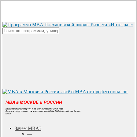
Skip
to
main
content
Close
Search
MBA в МОСКВЕ и РОССИИ
Независимый эксперт № 1 по MBA в России с 2004 года
Создан и поддерживается выпускниками MBA и EMBA российских бизнес-
школ
search
Menu
Зачем MBA?
—