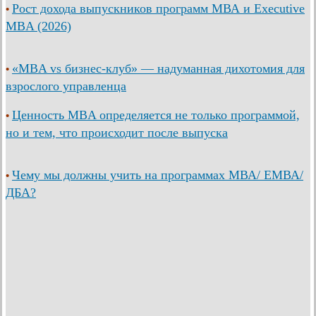
Рост дохода выпускников программ МВА и Executive
•
MBA (2026)
«MBA vs бизнес-клуб» — надуманная дихотомия для
•
взрослого управленца
Ценность MBA определяется не только программой,
•
но и тем, что происходит после выпуска
Чему мы должны учить на программах МВА/ ЕМВА/
•
ДБА?