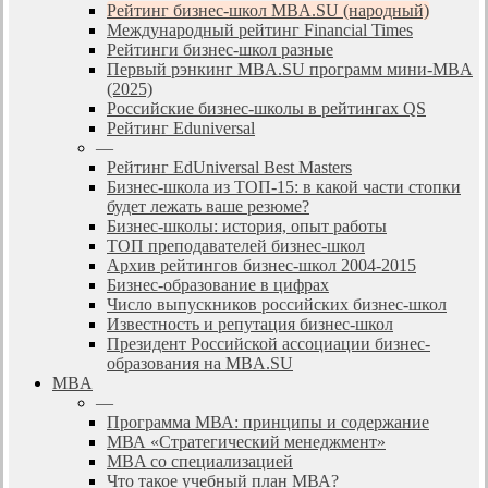
Рейтинг бизнес-школ MBA.SU (народный)
Международный рейтинг Financial Times
Рейтинги бизнес-школ разные
Первый рэнкинг MBA.SU программ мини-MBA
(2025)
Российские бизнес-школы в рейтингах QS
Рейтинг Eduniversal
—
Рейтинг EdUniversal Best Masters
Бизнес-школа из ТОП-15: в какой части стопки
будет лежать ваше резюме?
Бизнес-школы: история, опыт работы
ТОП преподавателей бизнес-школ
Архив рейтингов бизнес-школ 2004-2015
Бизнес-образование в цифрах
Число выпускников российских бизнес-школ
Известность и репутация бизнес-школ
Президент Российской ассоциации бизнес-
образования на MBA.SU
MBA
—
Программа МВА: принципы и содержание
МВА «Cтратегический менеджмент»
MBA со специализацией
Что такое учебный план МВА?