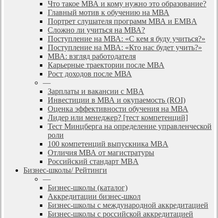
Что такое МВА и кому нужно это образование?
Главный мотив к обучению на МВА
Портрет слушателя программ МВА и EMBA
Сложно ли учиться на МВА?
Поступление на МВА: «С кем я буду учиться?»
Поступление на МВА: «Кто нас будет учить?»
МВА: взгляд работодателя
Карьерные траектории после МВА
Рост доходов после МВА
—
Зарплаты и вакансии с MBA
Инвестиции в МВА и окупаемость (ROI)
Оценка эффективности обучения на МВА
Лидер или менеджер? [тест компетенций]
Тест Минцберга на определение управленческой
роли
100 компетенций выпускника MBA
Отличия МВА от магистратуры
Российский стандарт MBA
Бизнес-школы/ Рейтинги
—
Бизнес-школы (каталог)
Аккредитации бизнес-школ
Бизнес-школы с международной аккредитацией
Бизнес-школы с российской аккредитацией