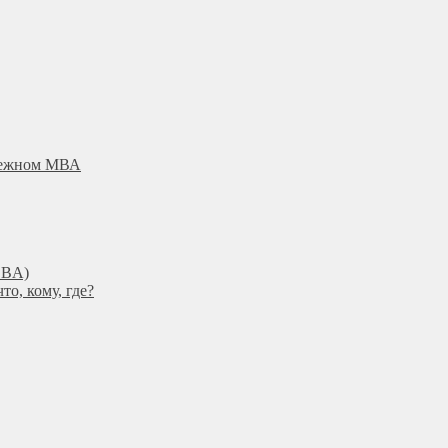
убежном МВА
DBА)
о, кому, где?