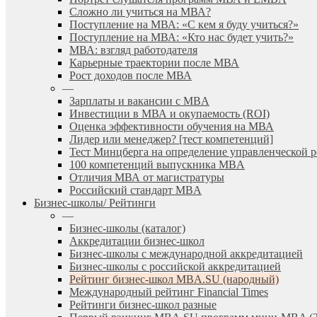
Сложно ли учиться на МВА?
Поступление на МВА: «С кем я буду учиться?»
Поступление на МВА: «Кто нас будет учить?»
МВА: взгляд работодателя
Карьерные траектории после МВА
Рост доходов после МВА
—
Зарплаты и вакансии с MBA
Инвестиции в МВА и окупаемость (ROI)
Оценка эффективности обучения на МВА
Лидер или менеджер? [тест компетенций]
Тест Минцберга на определение управленческой 
100 компетенций выпускника MBA
Отличия МВА от магистратуры
Российский стандарт MBA
Бизнес-школы/ Рейтинги
—
Бизнес-школы (каталог)
Аккредитации бизнес-школ
Бизнес-школы с международной аккредитацией
Бизнес-школы с российской аккредитацией
Рейтинг бизнес-школ MBA.SU (народный)
Международный рейтинг Financial Times
Рейтинги бизнес-школ разные