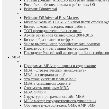
Первый рэнкинг MBA.SU программ мини-MBA (2
Российские бизнес-школы в рейтингах QS
Рейтинг Eduniversal
—
Рейтинг EdUniversal Best Masters
Бизнес-школа из ТОП-15: в какой части стопки бу
Бизнес-школы: история, опыт работы
ТОП преподавателей бизнес-школ
Архив рейтингов бизнес-школ 2004-2015
Бизнес-образование в цифрах
Число выпускников российских бизнес-школ
Известность и репутация бизнес-школ
Президент Российской ассоциации бизнес-образ
MBA
—
Программа МВА: принципы и содержание
МВА «Cтратегический менеджмент»
MBA со специализацией
Что такое учебный план МВА?
МВА в смешанном формате
Стоимость программ MBA
MBA онлайн
Cтруктура программы онлайн-MBA
MPA: мастер государственного управления
Обучение руководителей: GMP, AMP, SMP