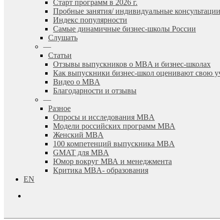
Старт программ в 2026 г.
Пробные занятия/ индивидуальные консультаци
Индекс популярности
Самые динамичные бизнес-школы России
Слушать
—
Статьи
Отзывы выпускников о MBA и бизнес-школах
Как выпускники бизнес-школ оценивают свою у
Видео о MBA
Благодарности и отзывы
—
Разное
Опросы и исследования MBA
Модели российских программ МВА
Женский MBA
100 компетенций выпускника MBA
GMAT для MBA
Юмор вокруг МВА и менеджмента
Критика MBA- образования
EN
search