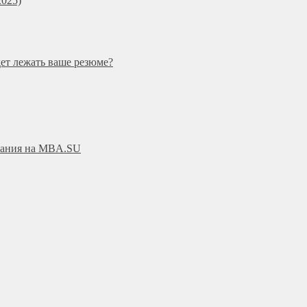
025)
дет лежать ваше резюме?
ования на MBA.SU