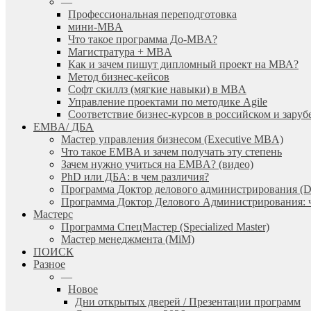
—
Профессиональная переподготовка
мини-MBA
Что такое программа До-MBA?
Магистратура + MBA
Как и зачем пишут дипломный проект на МВА?
Метод бизнес-кейсов
Софт скиллз (мягкие навыки) в MBA
Управление проектами по методике Agile
Соответствие бизнес-курсов в российском и зар
EMBA/ ДБA
Мастер управления бизнесом (Executive MBA)
Что такое EMBA и зачем получать эту степень
Зачем нужно учиться на EMBA? (видео)
PhD или ДБА: в чем различия?
Программа Доктор делового администрирования (
Программа Доктор Делового Администрирования: чт
Мастерс
Программа СпецМастер (Specialized Master)
Мастер менеджмента (MiM)
ПОИСК
Разное
—
Новое
Дни открытых дверей / Презентации программ