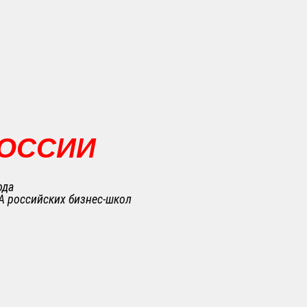
РОССИИ
ода
A российских бизнес-школ