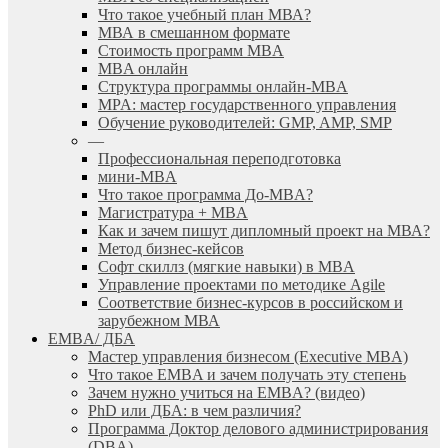
Что такое учебный план МВА?
МВА в смешанном формате
Стоимость программ MBA
MBA онлайн
Cтруктура программы онлайн-MBA
MPA: мастер государственного управления
Обучение руководителей: GMP, AMP, SMP
—
Профессиональная переподготовка
мини-MBA
Что такое программа До-MBA?
Магистратура + MBA
Как и зачем пишут дипломный проект на МВА?
Метод бизнес-кейсов
Софт скиллз (мягкие навыки) в MBA
Управление проектами по методике Agile
Соответствие бизнес-курсов в российском и
зарубежном МВА
EMBA/ ДБA
Мастер управления бизнесом (Executive MBA)
Что такое EMBA и зачем получать эту степень
Зачем нужно учиться на EMBA? (видео)
PhD или ДБА: в чем различия?
Программа Доктор делового администрирования
(DBА)