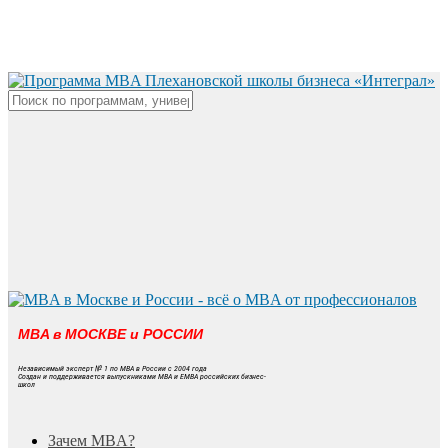
Skip
to
main
content
Close
Search
MBA в МОСКВЕ и РОССИИ
Независимый эксперт № 1 по MBA в России с 2004 года
Создан и поддерживается выпускниками MBA и EMBA российских бизнес-
школ
search
Menu
Зачем MBA?