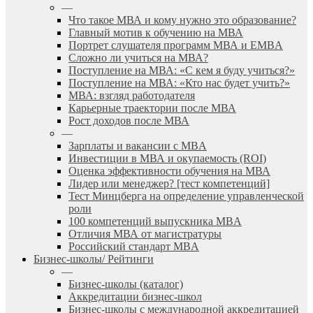
—
Что такое МВА и кому нужно это образование?
Главный мотив к обучению на МВА
Портрет слушателя программ МВА и EMBA
Сложно ли учиться на МВА?
Поступление на МВА: «С кем я буду учиться?»
Поступление на МВА: «Кто нас будет учить?»
МВА: взгляд работодателя
Карьерные траектории после МВА
Рост доходов после МВА
—
Зарплаты и вакансии с MBA
Инвестиции в МВА и окупаемость (ROI)
Оценка эффективности обучения на МВА
Лидер или менеджер? [тест компетенций]
Тест Минцберга на определение управленческой
роли
100 компетенций выпускника MBA
Отличия МВА от магистратуры
Российский стандарт MBA
Бизнес-школы/ Рейтинги
—
Бизнес-школы (каталог)
Аккредитации бизнес-школ
Бизнес-школы с международной аккредитацией