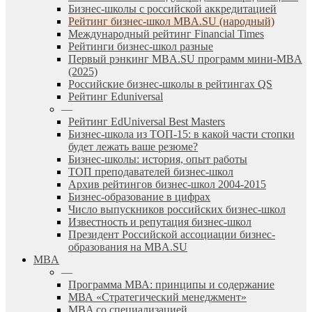
Бизнес-школы с российской аккредитацией
Рейтинг бизнес-школ MBA.SU (народный)
Международный рейтинг Financial Times
Рейтинги бизнес-школ разные
Первый рэнкинг MBA.SU программ мини-MBA
(2025)
Российские бизнес-школы в рейтингах QS
Рейтинг Eduniversal
—
Рейтинг EdUniversal Best Masters
Бизнес-школа из ТОП-15: в какой части стопки
будет лежать ваше резюме?
Бизнес-школы: история, опыт работы
ТОП преподавателей бизнес-школ
Архив рейтингов бизнес-школ 2004-2015
Бизнес-образование в цифрах
Число выпускников российских бизнес-школ
Известность и репутация бизнес-школ
Президент Российской ассоциации бизнес-
образования на MBA.SU
MBA
—
Программа МВА: принципы и содержание
МВА «Cтратегический менеджмент»
MBA со специализацией