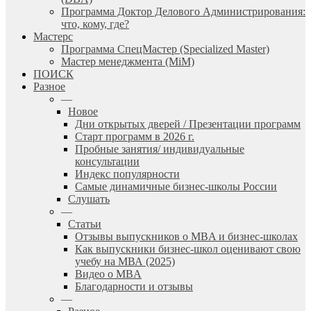
Программа Доктор Делового Администрирования:
что, кому, где?
Мастерс
Программа СпецМастер (Specialized Master)
Мастер менеджмента (MiM)
ПОИСК
Разное
—
Новое
Дни открытых дверей / Презентации программ
Старт программ в 2026 г.
Пробные занятия/ индивидуальные
консультации
Индекс популярности
Самые динамичные бизнес-школы России
Слушать
—
Статьи
Отзывы выпускников о MBA и бизнес-школах
Как выпускники бизнес-школ оценивают свою
учебу на МВА (2025)
Видео о MBA
Благодарности и отзывы
—