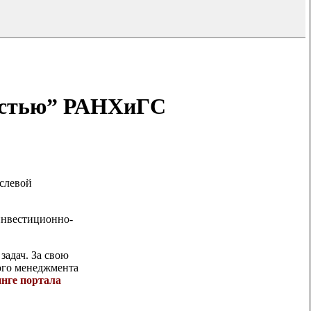
остью” РАНХиГС
аслевой
инвестиционно-
адач. За свою
ого менеджмента
нге портала