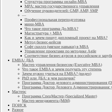
Cтруктура программы онлайн-MBA
MPA: мастер государственного управления
Обучение руководителей: GMP, AMP, SMP
—
Профессиональная переподготовка
мини-MBA
Что такое программа До-MBA?
Магистратура + MBA
Как и зачем пишут дипломный проект на МВА?
Метод бизнес-кейсов
Софт скиллз (мягкие навыки) в MBA
Управление проектами по методике Agile
Соответствие бизнес-курсов в российском и зар
EMBA/ ДБA
Мастер управления бизнесом (Executive MBA)
Что такое EMBA и зачем получать эту степень
Зачем нужно учиться на EMBA? (видео)
PhD или ДБА: в чем различия?
Программа Доктор делового администрирования (
Программа Доктор Делового Администрирования: чт
Мастерс
Программа СпецМастер (Specialized Master)
Мастер менеджмента (MiM)
ПОИСК
Разное