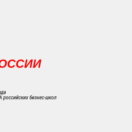
РОССИИ
ода
A российских бизнес-школ