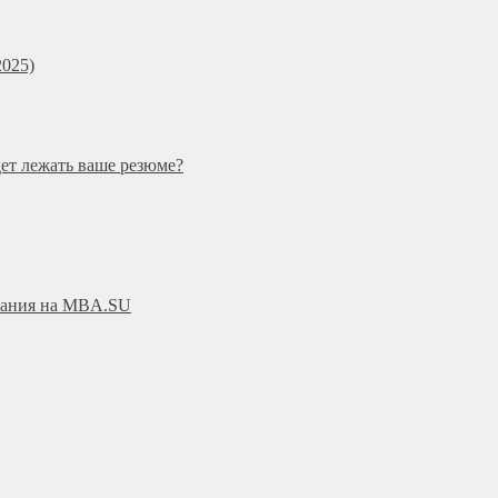
025)
дет лежать ваше резюме?
ования на MBA.SU