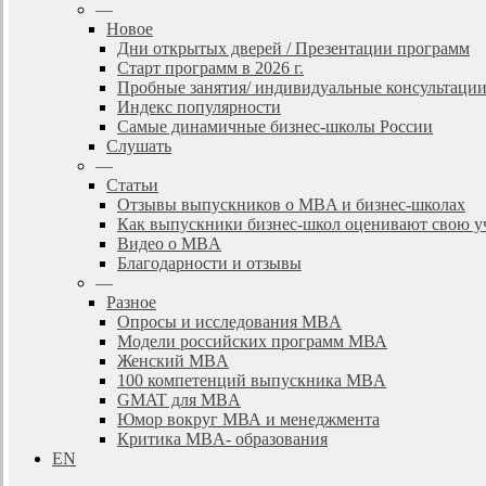
—
Новое
Дни открытых дверей / Презентации программ
Старт программ в 2026 г.
Пробные занятия/ индивидуальные консультаци
Индекс популярности
Самые динамичные бизнес-школы России
Слушать
—
Статьи
Отзывы выпускников о MBA и бизнес-школах
Как выпускники бизнес-школ оценивают свою у
Видео о MBA
Благодарности и отзывы
—
Разное
Опросы и исследования MBA
Модели российских программ МВА
Женский MBA
100 компетенций выпускника MBA
GMAT для MBA
Юмор вокруг МВА и менеджмента
Критика MBA- образования
EN