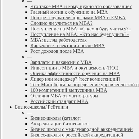
—
Что такое МВА и кому нужно это образование?
Главный мотив к обучению на МВА
Портрет слушателя программ МВА и EMBA
Сложно ли учиться на МВА?
Поступление на МВА: «С кем я буду учиться?»
Поступление на МВА: «Кто нас будет учить?»
МВА: взгляд работодателя
Карьерные траектории после МВА
Рост доходов после МВА
—
Зарплаты и вакансии с MBA
Инвестиции в МВА и окупаемость (ROI)
Оценка эффективности обучения на МВА
Лидер или менеджер? [тест компетенций]
Тест Минцберга на определение управленческой 
100 компетенций выпускника MBA
Отличия МВА от магистратуры
Российский стандарт MBA
Бизнес-школы/ Рейтинги
—
Бизнес-школы (каталог)
Аккредитации бизнес-школ
Бизнес-школы с международной аккредитацией
Бизнес-школы с российской аккредитацией