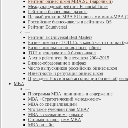
Рейтинг бизнес-школ MBA.SU (народный)
Международный рейтинг Financial Times
Рейтинги бизнес-школ разные
Первый рэнкинг MBA.SU программ мини-MBA (2
Российские бизнес-школы в рейтингах QS
Рейтинг Eduniversal
—
Рейтинг EdUniversal Best Masters
Бизнес-школа из ТОП-15: в какой части стопки бу
Бизнес-школы: история, опыт работы
ТОП преподавателей бизнес-школ
Архив рейтингов бизнес-школ 2004-2015
Бизнес-образование в цифрах
Число выпускников российских бизнес-школ
Известность и репутация бизнес-школ
Президент Российской ассоциации бизнес-образ
MBA
—
Программа МВА: принципы и содержание
МВА «Cтратегический менеджмент»
MBA со специализацией
Что такое учебный план МВА?
МВА в смешанном формате
Стоимость программ MBA
MBA онлайн