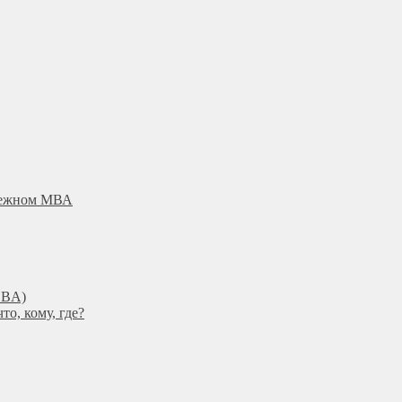
убежном МВА
DBА)
о, кому, где?