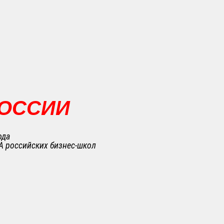
РОССИИ
ода
A российских бизнес-школ