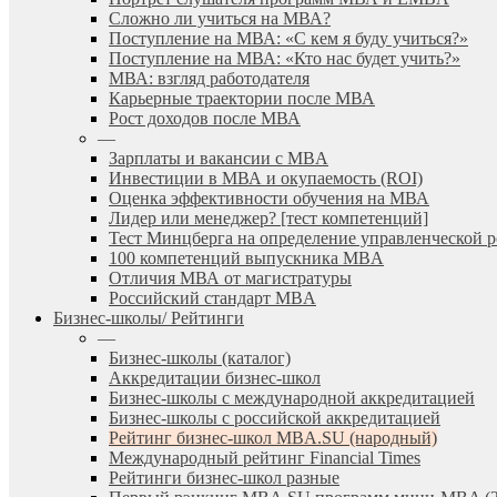
Сложно ли учиться на МВА?
Поступление на МВА: «С кем я буду учиться?»
Поступление на МВА: «Кто нас будет учить?»
МВА: взгляд работодателя
Карьерные траектории после МВА
Рост доходов после МВА
—
Зарплаты и вакансии с MBA
Инвестиции в МВА и окупаемость (ROI)
Оценка эффективности обучения на МВА
Лидер или менеджер? [тест компетенций]
Тест Минцберга на определение управленческой 
100 компетенций выпускника MBA
Отличия МВА от магистратуры
Российский стандарт MBA
Бизнес-школы/ Рейтинги
—
Бизнес-школы (каталог)
Аккредитации бизнес-школ
Бизнес-школы с международной аккредитацией
Бизнес-школы с российской аккредитацией
Рейтинг бизнес-школ MBA.SU (народный)
Международный рейтинг Financial Times
Рейтинги бизнес-школ разные