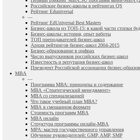
Первый рэнкинг MBA.SU программ мини-MBA (2
Российские бизнес-школы в рейтингах QS
Рейтинг Eduniversal
—
Рейтинг EdUniversal Best Masters
Бизнес-школа из ТОП-15: в какой части стопки бу
Бизнес-школы: история, опыт работы
ТОП преподавателей бизнес-школ
Архив рейтингов бизнес-школ 2004-2015
Бизнес-образование в цифрах
Число выпускников российских бизнес-школ
Известность и репутация бизнес-школ
Президент Российской ассоциации бизнес-образ
MBA
—
Программа МВА: принципы и содержание
МВА «Cтратегический менеджмент»
MBA со специализацией
Что такое учебный план МВА?
МВА в смешанном формате
Стоимость программ MBA
MBA онлайн
Cтруктура программы онлайн-MBA
MPA: мастер государственного управления
Обучение руководителей: GMP, AMP, SMP