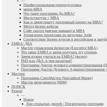
—
Профессиональная переподготовка
мини-MBA
Что такое программа До-MBA?
Магистратура + MBA
Как и зачем пишут дипломный проект на МВА?
Метод бизнес-кейсов
Софт скиллз (мягкие навыки) в MBA
Управление проектами по методике Agile
Соответствие бизнес-курсов в российском и зар
EMBA/ ДБA
Мастер управления бизнесом (Executive MBA)
Что такое EMBA и зачем получать эту степень
Зачем нужно учиться на EMBA? (видео)
PhD или ДБА: в чем различия?
Программа Доктор делового администрирования (
Программа Доктор Делового Администрирования: чт
Мастерс
Программа СпецМастер (Specialized Master)
Мастер менеджмента (MiM)
ПОИСК
Разное
—
Новое
Дни открытых дверей / Презентации программ