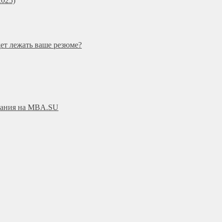
025)
дет лежать ваше резюме?
ования на MBA.SU