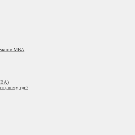
убежном МВА
DBА)
о, кому, где?