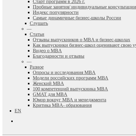
Старт программ в 2026 г.
Пробные занятия/ индивидуальные консультаци
Индекс популярности
Самые динамичные бизнес-школы России
Слушать
—
Статьи
Отзывы выпускников о MBA и бизнес-школах
Как выпускники бизнес-школ оценивают свою у
Видео о MBA
Благодарности и отзывы
—
Разное
Опросы и исследования MBA
Модели российских программ МВА
Женский MBA
100 компетенций выпускника MBA
GMAT для MBA
Юмор вокруг МВА и менеджмента
Критика MBA- образования
EN
search