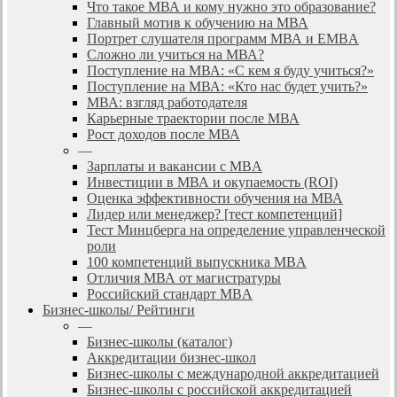
Что такое МВА и кому нужно это образование?
Главный мотив к обучению на МВА
Портрет слушателя программ МВА и EMBA
Сложно ли учиться на МВА?
Поступление на МВА: «С кем я буду учиться?»
Поступление на МВА: «Кто нас будет учить?»
МВА: взгляд работодателя
Карьерные траектории после МВА
Рост доходов после МВА
—
Зарплаты и вакансии с MBA
Инвестиции в МВА и окупаемость (ROI)
Оценка эффективности обучения на МВА
Лидер или менеджер? [тест компетенций]
Тест Минцберга на определение управленческой
роли
100 компетенций выпускника MBA
Отличия МВА от магистратуры
Российский стандарт MBA
Бизнес-школы/ Рейтинги
—
Бизнес-школы (каталог)
Аккредитации бизнес-школ
Бизнес-школы с международной аккредитацией
Бизнес-школы с российской аккредитацией