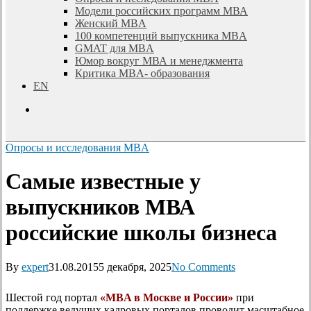
Модели российских программ МВА
Женский MBA
100 компетенций выпускника MBA
GMAT для MBA
Юмор вокруг МВА и менеджмента
Критика MBA- образования
EN
search
Опросы и исследования MBA
Самые известные у
выпускников МВА
российские школы бизнеса
By
expert
31.08.2015
5 декабря, 2025
No Comments
Шестой год портал
«MBA в Москве и России»
при
поддержке ведущих кадровых порталов проводит масштабное