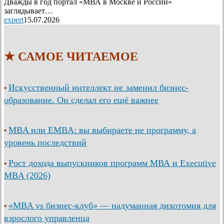
Дважды в год портал «МВА в Москве и России»
заглядывает…
expert
15.07.2026
★ САМОЕ ЧИТАЕМОЕ
Искусственный интеллект не заменил бизнес-
•
образование. Он сделал его ещё важнее
MBA или EMBA: вы выбираете не программу, а
•
уровень последствий
Рост дохода выпускников программ МВА и Executive
•
MBA (2026)
«MBA vs бизнес-клуб» — надуманная дихотомия для
•
взрослого управленца