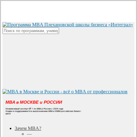
Skip
to
main
content
Close
Search
MBA в МОСКВЕ и РОССИИ
Независимый эксперт № 1 по MBA в России с 2004 года
Создан и поддерживается выпускниками MBA и EMBA российских бизнес-
школ
search
Menu
Зачем MBA?
—