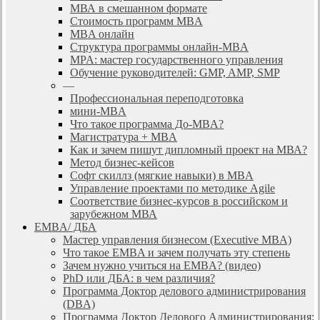
МВА в смешанном формате
Стоимость программ MBA
MBA онлайн
Cтруктура программы онлайн-MBA
MPA: мастер государственного управления
Обучение руководителей: GMP, AMP, SMP
—
Профессиональная переподготовка
мини-MBA
Что такое программа До-MBA?
Магистратура + MBA
Как и зачем пишут дипломный проект на МВА?
Метод бизнес-кейсов
Софт скиллз (мягкие навыки) в MBA
Управление проектами по методике Agile
Соответствие бизнес-курсов в российском и
зарубежном МВА
EMBA/ ДБA
Мастер управления бизнесом (Executive MBA)
Что такое EMBA и зачем получать эту степень
Зачем нужно учиться на EMBA? (видео)
PhD или ДБА: в чем различия?
Программа Доктор делового администрирования
(DBА)
Программа Доктор Делового Администрирования: