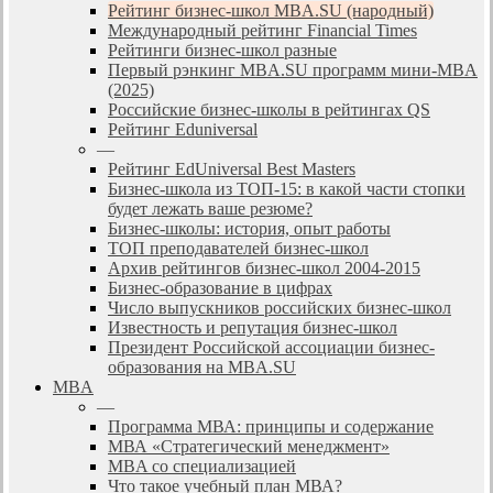
Рейтинг бизнес-школ MBA.SU (народный)
Международный рейтинг Financial Times
Рейтинги бизнес-школ разные
Первый рэнкинг MBA.SU программ мини-MBA
(2025)
Российские бизнес-школы в рейтингах QS
Рейтинг Eduniversal
—
Рейтинг EdUniversal Best Masters
Бизнес-школа из ТОП-15: в какой части стопки
будет лежать ваше резюме?
Бизнес-школы: история, опыт работы
ТОП преподавателей бизнес-школ
Архив рейтингов бизнес-школ 2004-2015
Бизнес-образование в цифрах
Число выпускников российских бизнес-школ
Известность и репутация бизнес-школ
Президент Российской ассоциации бизнес-
образования на MBA.SU
MBA
—
Программа МВА: принципы и содержание
МВА «Cтратегический менеджмент»
MBA со специализацией
Что такое учебный план МВА?