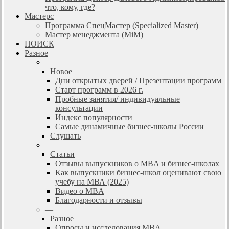
что, кому, где?
Мастерс
Программа СпецМастер (Specialized Master)
Мастер менеджмента (MiM)
ПОИСК
Разное
—
Новое
Дни открытых дверей / Презентации программ
Старт программ в 2026 г.
Пробные занятия/ индивидуальные
консультации
Индекс популярности
Самые динамичные бизнес-школы России
Слушать
—
Статьи
Отзывы выпускников о MBA и бизнес-школах
Как выпускники бизнес-школ оценивают свою
учебу на МВА (2025)
Видео о MBA
Благодарности и отзывы
—
Разное
Опросы и исследования MBA