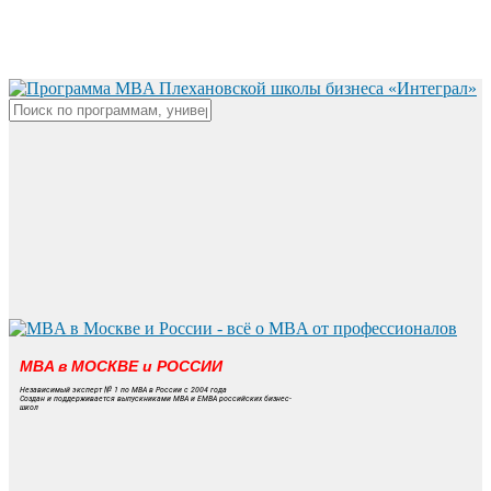
Skip
to
main
content
Close
Search
MBA в МОСКВЕ и РОССИИ
Независимый эксперт № 1 по MBA в России с 2004 года
Создан и поддерживается выпускниками MBA и EMBA российских бизнес-
школ