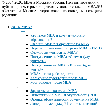
© 2004-2026. МВА в Москве и России. При цитировании и
публикации материалов прямая активная ссылка на MBA.SU
обязательна. Мнение авторов может не совпадать с позицией
редакции
Close
Зачем MBA?
Menu
—
Что такое МВА и кому нужно это
образование?
Главный мотив к обучению на МВА
Портрет слушателя программ МВА и EMBA
Сложно ли учиться на МВА?
Поступление на МВА: «С кем я буду
учиться?»
Поступление на МВА: «Кто нас будет
учить?»
МВА: взгляд работодателя
Карьерные траектории после МВА
Рост доходов после МВА
—
Зарплаты и вакансии с MBA
Инвестиции в МВА и окупаемость (ROI)
Оценка эффективности обучения на МВА
Лидер или менеджер? [тест компетенций]