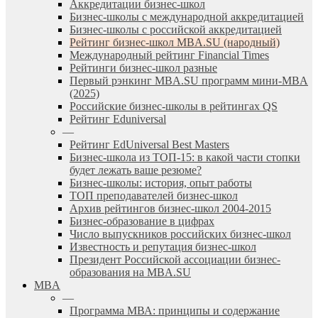
Аккредитации бизнес-школ
Бизнес-школы с международной аккредитацией
Бизнес-школы с российской аккредитацией
Рейтинг бизнес-школ MBA.SU (народный)
Международный рейтинг Financial Times
Рейтинги бизнес-школ разные
Первый рэнкинг MBA.SU программ мини-MBA
(2025)
Российские бизнес-школы в рейтингах QS
Рейтинг Eduniversal
—
Рейтинг EdUniversal Best Masters
Бизнес-школа из ТОП-15: в какой части стопки
будет лежать ваше резюме?
Бизнес-школы: история, опыт работы
ТОП преподавателей бизнес-школ
Архив рейтингов бизнес-школ 2004-2015
Бизнес-образование в цифрах
Число выпускников российских бизнес-школ
Известность и репутация бизнес-школ
Президент Российской ассоциации бизнес-
образования на MBA.SU
MBA
—
Программа МВА: принципы и содержание