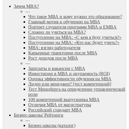
search
Menu
Зачем MBA?
—
Что такое МВА и кому нужно это образование?
Главный мотив к обучению на МВА
Портрет слушателя программ МВА и EMBA
Сложно ли учиться на МВА?
Поступление на МВА: «С кем я буду учиться?»
Поступление на МВА: «Кто нас будет учить?»
МВА: взгляд работодателя
Карьерные траектории после МВА
Рост доходов после МВА
—
Зарплаты и вакансии с MBA
Инвестиции в МВА и окупаемость (ROI)
Оценка эффективности обучения на МВА
Лидер или менеджер? [тест компетенций]
Тест Минцберга на определение управленческой
роли
100 компетенций выпускника MBA
Отличия МВА от магистратуры
Российский стандарт MBA
Бизнес-школы/ Рейтинги
—
Бизнес-школы (каталог)