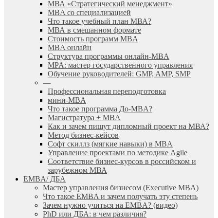
МВА «Cтратегический менеджмент»
MBA со специализацией
Что такое учебный план МВА?
МВА в смешанном формате
Стоимость программ MBA
MBA онлайн
Cтруктура программы онлайн-MBA
MPA: мастер государственного управления
Обучение руководителей: GMP, AMP, SMP
—
Профессиональная переподготовка
мини-MBA
Что такое программа До-MBA?
Магистратура + MBA
Как и зачем пишут дипломный проект на МВА?
Метод бизнес-кейсов
Софт скиллз (мягкие навыки) в MBA
Управление проектами по методике Agile
Соответствие бизнес-курсов в российском и
зарубежном МВА
EMBA/ ДБA
Мастер управления бизнесом (Executive MBA)
Что такое EMBA и зачем получать эту степень
Зачем нужно учиться на EMBA? (видео)
PhD или ДБА: в чем различия?