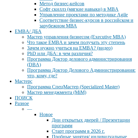
Метод бизнес-кейсов
Софт скиллз (мягкие навыки) в MBA
Управление проектами по методике Agile
Соответствие бизнес-курсов в российском и
зарубежном МВА
EMBA/ ДБA
Мастер управления бизнесом (Executive MBA)
Что такое EMBA и зачем получать эту степень
Зачем нужно учиться на EMBA? (видео)
PhD или ДБА: в чем различия?
Программа Доктор делового администрирования
(DBА)
Программа Доктор Делового Администрирования:
что, кому, где?
Мастерс
Программа СпецМастер (Specialized Master)
Мастер менеджмента (MiM)
ПОИСК
Разное
—
Новое
Дни открытых дверей / Презентации
программ
Старт программ в 2026 г.
Пробные занятия/ индивидуальные