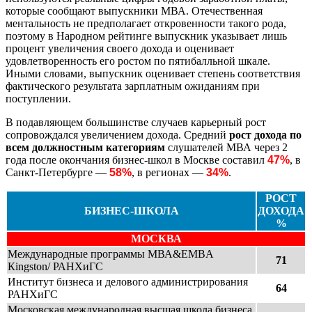
которые сообщают выпускники МВА. Отечественная
ментальность не предполагает откровенности такого рода,
поэтому в Народном рейтинге выпускник указывает лишь
процент увеличения своего дохода и оценивает
удовлетворенность его ростом по пятибалльной шкале.
Иными словами, выпускник оценивает степень соответствия
фактического результата зарплатным ожиданиям при
поступлении.
В подавляющем большинстве случаев карьерный рост
сопровождался увеличением дохода. Средний
рост дохода по
всем должностным категориям
слушателей МВА через 2
года после окончания бизнес-школ в Москве составил
47%
, в
Санкт-Петербурге —
58%
, в регионах —
34%
.
РОСТ
БИЗНЕС-ШКОЛА
ДОХОДА
%
МОСКВА
Международные программы МВА&EMBA
71
Кingston/ РАНХиГС
Институт бизнеса и делового администрирования
64
РАНХиГС
Московская международная высшая школа бизнеса