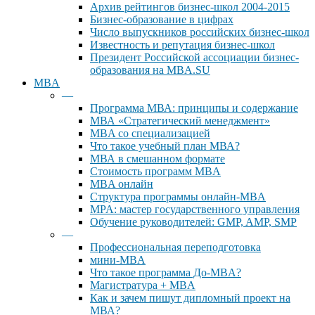
Архив рейтингов бизнес-школ 2004-2015
Бизнес-образование в цифрах
Число выпускников российских бизнес-школ
Известность и репутация бизнес-школ
Президент Российской ассоциации бизнес-
образования на MBA.SU
MBA
—
Программа МВА: принципы и содержание
МВА «Cтратегический менеджмент»
MBA со специализацией
Что такое учебный план МВА?
МВА в смешанном формате
Стоимость программ MBA
MBA онлайн
Cтруктура программы онлайн-MBA
MPA: мастер государственного управления
Обучение руководителей: GMP, AMP, SMP
—
Профессиональная переподготовка
мини-MBA
Что такое программа До-MBA?
Магистратура + MBA
Как и зачем пишут дипломный проект на
МВА?