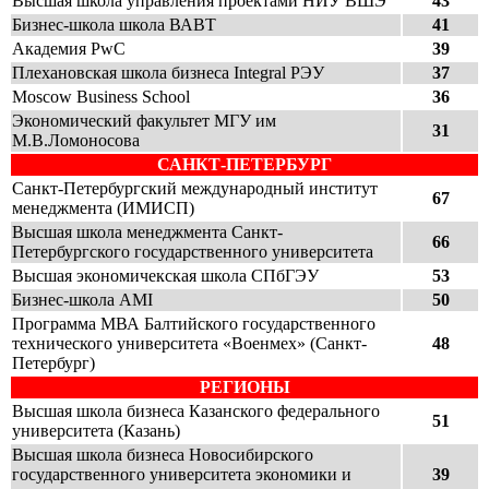
Высшая школа управления проектами НИУ ВШЭ
43
Бизнес-школа школа ВАВТ
41
Академия PwC
39
Плехановская школа бизнеса Integral РЭУ
37
Moscow Business School
36
Экономический факультет МГУ им
31
М.В.Ломоносова
САНКТ-ПЕТЕРБУРГ
Санкт-Петербургский международный институт
67
менеджмента (ИМИСП)
Высшая школа менеджмента Санкт-
66
Петербургского государственного университета
Высшая экономичекская школа СПбГЭУ
53
Бизнес-школа AMI
50
Программа МВА Балтийского государственного
технического университета «Военмех» (Санкт-
48
Петербург)
РЕГИОНЫ
Высшая школа бизнеса Казанского федерального
51
университета (Казань)
Высшая школа бизнеса Новосибирского
государственного университета экономики и
39