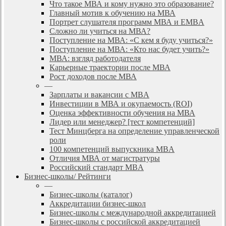
Что такое МВА и кому нужно это образование?
Главный мотив к обучению на МВА
Портрет слушателя программ МВА и EMBA
Сложно ли учиться на МВА?
Поступление на МВА: «С кем я буду учиться?»
Поступление на МВА: «Кто нас будет учить?»
МВА: взгляд работодателя
Карьерные траектории после МВА
Рост доходов после МВА
—
Зарплаты и вакансии с MBA
Инвестиции в МВА и окупаемость (ROI)
Оценка эффективности обучения на МВА
Лидер или менеджер? [тест компетенций]
Тест Минцберга на определение управленческой
роли
100 компетенций выпускника MBA
Отличия МВА от магистратуры
Российский стандарт MBA
Бизнес-школы/ Рейтинги
—
Бизнес-школы (каталог)
Аккредитации бизнес-школ
Бизнес-школы с международной аккредитацией
Бизнес-школы с российской аккредитацией