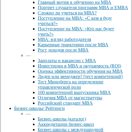
Главный мотив к обучению на МВА
Портрет слушателя программ МВА и EMBA
Сложно ли учиться на МВА?
Поступление на МВА: «С кем я буду
учиться?»
Поступление на МВА: «Кто нас будет
учить?»
МВА: взгляд работодателя
Карьерные траектории после МВА
Рост доходов после МВА
—
Зарплаты и вакансии с MBA
Инвестиции в МВА и окупаемость (ROI)
Оценка эффективности обучения на МВА
Лидер или менеджер? [тест компетенций]
Тест Минцберга на определение
управленческой роли
100 компетенций выпускника MBA
Отличия МВА от магистратуры
Российский стандарт MBA
Бизнес-школы/ Рейтинги
—
Бизнес-школы (каталог)
Аккредитации бизнес-школ
Бизнес-школы с международной