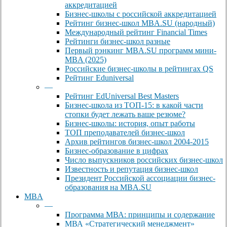
аккредитацией
Бизнес-школы с российской аккредитацией
Рейтинг бизнес-школ MBA.SU (народный)
Международный рейтинг Financial Times
Рейтинги бизнес-школ разные
Первый рэнкинг MBA.SU программ мини-
MBA (2025)
Российские бизнес-школы в рейтингах QS
Рейтинг Eduniversal
—
Рейтинг EdUniversal Best Masters
Бизнес-школа из ТОП-15: в какой части
стопки будет лежать ваше резюме?
Бизнес-школы: история, опыт работы
ТОП преподавателей бизнес-школ
Архив рейтингов бизнес-школ 2004-2015
Бизнес-образование в цифрах
Число выпускников российских бизнес-школ
Известность и репутация бизнес-школ
Президент Российской ассоциации бизнес-
образования на MBA.SU
MBA
—
Программа МВА: принципы и содержание
МВА «Cтратегический менеджмент»