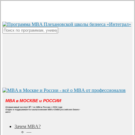
Skip
to
main
content
Close
Search
MBA в МОСКВЕ и РОССИИ
Независимый эксперт № 1 по MBA в России с 2004 года
Создан и поддерживается выпускниками MBA и EMBA российских бизнес-
школ
search
Menu
Зачем MBA?
—