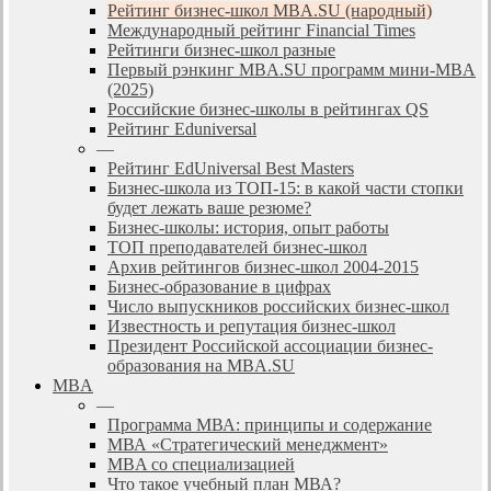
Рейтинг бизнес-школ MBA.SU (народный)
Международный рейтинг Financial Times
Рейтинги бизнес-школ разные
Первый рэнкинг MBA.SU программ мини-MBA
(2025)
Российские бизнес-школы в рейтингах QS
Рейтинг Eduniversal
—
Рейтинг EdUniversal Best Masters
Бизнес-школа из ТОП-15: в какой части стопки
будет лежать ваше резюме?
Бизнес-школы: история, опыт работы
ТОП преподавателей бизнес-школ
Архив рейтингов бизнес-школ 2004-2015
Бизнес-образование в цифрах
Число выпускников российских бизнес-школ
Известность и репутация бизнес-школ
Президент Российской ассоциации бизнес-
образования на MBA.SU
MBA
—
Программа МВА: принципы и содержание
МВА «Cтратегический менеджмент»
MBA со специализацией
Что такое учебный план МВА?