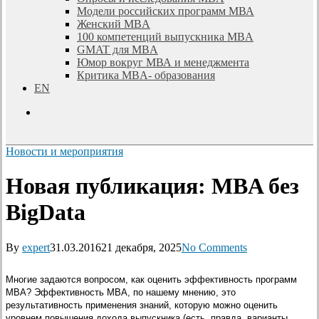
Модели российских программ МВА
Женский MBA
100 компетенций выпускника MBA
GMAT для MBA
Юмор вокруг МВА и менеджмента
Критика MBA- образования
EN
search
Новости и мероприятия
Новая публикация: MBA без
BigData
By
expert
31.03.2016
21 декабря, 2025
No Comments
Многие задаются вопросом, как оценить эффективность программ
МВА? Эффективность МВА, по нашему мнению, это
результативность применения знаний, которую можно оценить
уровнем повышения дохода выпускника (есть, правда, варианты,