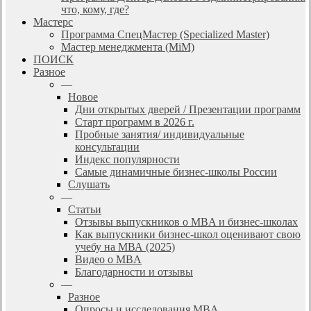
что, кому, где?
Мастерс
Программа СпецМастер (Specialized Master)
Мастер менеджмента (MiM)
ПОИСК
Разное
—
Новое
Дни открытых дверей / Презентации программ
Старт программ в 2026 г.
Пробные занятия/ индивидуальные
консультации
Индекс популярности
Самые динамичные бизнес-школы России
Слушать
—
Статьи
Отзывы выпускников о MBA и бизнес-школах
Как выпускники бизнес-школ оценивают свою
учебу на МВА (2025)
Видео о MBA
Благодарности и отзывы
—
Разное
Опросы и исследования MBA