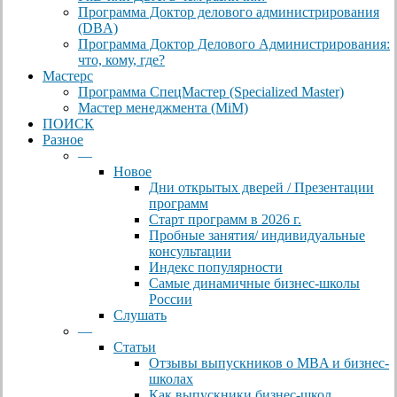
Программа Доктор делового администрирования
(DBА)
Программа Доктор Делового Администрирования:
что, кому, где?
Мастерс
Программа СпецМастер (Specialized Master)
Мастер менеджмента (MiM)
ПОИСК
Разное
—
Новое
Дни открытых дверей / Презентации
программ
Старт программ в 2026 г.
Пробные занятия/ индивидуальные
консультации
Индекс популярности
Самые динамичные бизнес-школы
России
Слушать
—
Статьи
Отзывы выпускников о MBA и бизнес-
школах
Как выпускники бизнес-школ