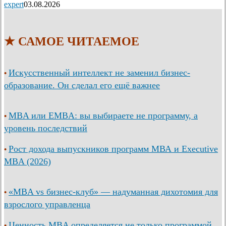
expert
03.08.2026
★ САМОЕ ЧИТАЕМОЕ
Искусственный интеллект не заменил бизнес-
•
образование. Он сделал его ещё важнее
MBA или EMBA: вы выбираете не программу, а
•
уровень последствий
Рост дохода выпускников программ МВА и Executive
•
MBA (2026)
«MBA vs бизнес-клуб» — надуманная дихотомия для
•
взрослого управленца
Ценность MBA определяется не только программой,
•