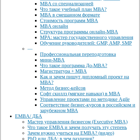
MBA со специализацией
Что такое учебный план МВА?
МВА в смешанном формате
Стоимость программ MBA
MBA онлайн
Cтруктура программы онлайн-MBA
MPA: мастер государственного управления
Обучение руководителей: GMP, AMP, SMP
—
Профессиональная переподготовка
мини-MBA
Что такое программа До-MBA?
Магистратура + MBA
Как и зачем пишут дипломный проект на
МВА?
Метод бизнес-кейсов
Софт скиллз (мягкие навыки) в MBA
Управление проектами по методике Agile
Соответствие бизнес-курсов в российском и
зарубежном МВА
EMBA/ ДБA
Мастер управления бизнесом (Executive MBA)
Что такое EMBA и зачем получать эту степень
Зачем нужно учиться на EMBA? (видео)
PhD или ДБА: в чем различия?