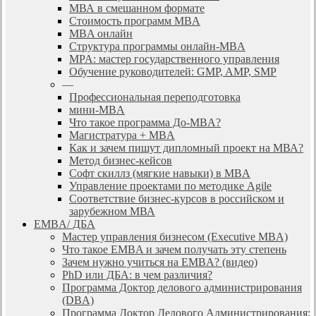
МВА в смешанном формате
Стоимость программ MBA
MBA онлайн
Cтруктура программы онлайн-MBA
MPA: мастер государственного управления
Обучение руководителей: GMP, AMP, SMP
—
Профессиональная переподготовка
мини-MBA
Что такое программа До-MBA?
Магистратура + MBA
Как и зачем пишут дипломный проект на МВА?
Метод бизнес-кейсов
Софт скиллз (мягкие навыки) в MBA
Управление проектами по методике Agile
Соответствие бизнес-курсов в российском и
зарубежном МВА
EMBA/ ДБA
Мастер управления бизнесом (Executive MBA)
Что такое EMBA и зачем получать эту степень
Зачем нужно учиться на EMBA? (видео)
PhD или ДБА: в чем различия?
Программа Доктор делового администрирования
(DBА)
Программа Доктор Делового Администрирования: