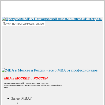
Skip
to
main
content
Close
Search
MBA в МОСКВЕ и РОССИИ
Независимый эксперт № 1 по MBA в России с 2004 года
Создан и поддерживается выпускниками MBA и EMBA российских бизнес-
школ
search
Menu
Зачем MBA?
—