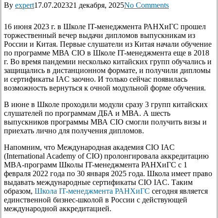
By
expert
17.07.2023
21 декабря, 2025
No Comments
16 июня 2023 г. в Школе IT-менеджмента РАНХиГС прошел
торжественный вечер выдачи дипломов выпускникам из
России и Китая. Первые слушатели из Китая начали обучение
по программе МВА CIO в Школе IT-менеджмента еще в 2018
г. Во время пандемии несколько китайских групп обучались и
защищались в дистанционном формате, и получили дипломы
и сертификаты IAC заочно. И только сейчас появилась
возможность вернуться к очной модульной форме обучения.
В июне в Школе проходили модули сразу 3 групп китайских
слушателей по программам ДБА и МВА. А шесть
выпускников программы МВА CIO смогли получить визы и
приехать лично для получения дипломов.
Напомним, что Международная академия CIO IAC
(International Academy of CIO) пролонгировала аккредитацию
MBA-программ Школы IT-менеджмента РАНХиГС с 1
февраля 2022 года по 30 января 2025 года. Школа имеет право
выдавать международные сертификаты CIO IAC. Таким
образом,
Школа IT-менеджмента РАНХиГС
сегодня является
единственной бизнес-школой в России с действующей
международной аккредитацией.