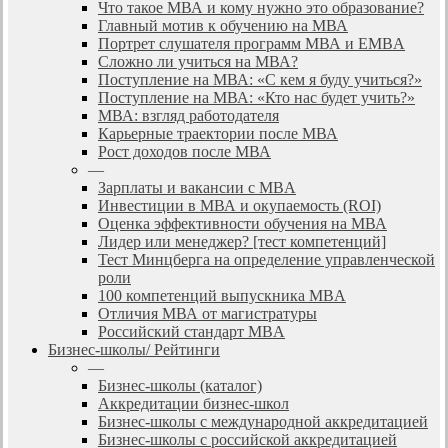
Что такое МВА и кому нужно это образование?
Главный мотив к обучению на МВА
Портрет слушателя программ МВА и EMBA
Сложно ли учиться на МВА?
Поступление на МВА: «С кем я буду учиться?»
Поступление на МВА: «Кто нас будет учить?»
МВА: взгляд работодателя
Карьерные траектории после МВА
Рост доходов после МВА
—
Зарплаты и вакансии с MBA
Инвестиции в МВА и окупаемость (ROI)
Оценка эффективности обучения на МВА
Лидер или менеджер? [тест компетенций]
Тест Минцберга на определение управленческой
роли
100 компетенций выпускника MBA
Отличия МВА от магистратуры
Российский стандарт MBA
Бизнес-школы/ Рейтинги
—
Бизнес-школы (каталог)
Аккредитации бизнес-школ
Бизнес-школы с международной аккредитацией
Бизнес-школы с российской аккредитацией