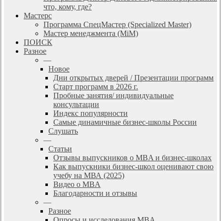
что, кому, где?
Мастерс
Программа СпецМастер (Specialized Master)
Мастер менеджмента (MiM)
ПОИСК
Разное
—
Новое
Дни открытых дверей / Презентации программ
Старт программ в 2026 г.
Пробные занятия/ индивидуальные
консультации
Индекс популярности
Самые динамичные бизнес-школы России
Слушать
—
Статьи
Отзывы выпускников о MBA и бизнес-школах
Как выпускники бизнес-школ оценивают свою
учебу на МВА (2025)
Видео о MBA
Благодарности и отзывы
—
Разное
Опросы и исследования MBA