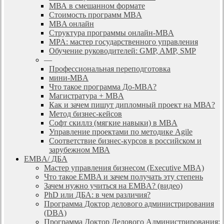
МВА в смешанном формате
Стоимость программ MBA
MBA онлайн
Cтруктура программы онлайн-MBA
MPA: мастер государственного управления
Обучение руководителей: GMP, AMP, SMP
—
Профессиональная переподготовка
мини-MBA
Что такое программа До-MBA?
Магистратура + MBA
Как и зачем пишут дипломный проект на МВА?
Метод бизнес-кейсов
Софт скиллз (мягкие навыки) в MBA
Управление проектами по методике Agile
Соответствие бизнес-курсов в российском и
зарубежном МВА
EMBA/ ДБA
Мастер управления бизнесом (Executive MBA)
Что такое EMBA и зачем получать эту степень
Зачем нужно учиться на EMBA? (видео)
PhD или ДБА: в чем различия?
Программа Доктор делового администрирования
(DBА)
Программа Доктор Делового Администрирования: