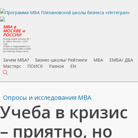
Skip
to
main
MBA в
content
МОСКВЕ и
РОССИИ
Независимый эксперт № 1
по MBA в России с 2004
года
Создан и поддерживается
выпускниками MBA и EMBA
российских бизнес-школ
Зачем MBA?
Бизнес-школы/ Рейтинги
MBA
EMBA/ ДБA
Мастерс
ПОИСК
Разное
EN
search
Опросы и исследования MBA
Учеба в кризис
– приятно, но