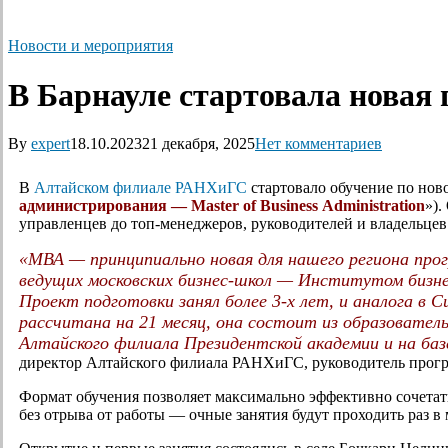
Новости и мероприятия
В Барнауле стартовала нова
By
expert
18.10.2023
21 декабря, 2025
Нет комментариев
В
Алтайском филиале РАНХиГС
стартовало обучение по но
администрирования — Master of Business Administration
»).
управленцев до топ-менеджеров, руководителей и владельцев
«МВА — принципиально новая для нашего региона прог
ведущих московских бизнес-школ — Институтом бизн
Проект подготовки занял более 3-х лет, и аналога в
рассчитана на 21 месяц, она состоит из образовател
Алтайского филиала Президентской академии и на баз
директор Алтайского филиала РАНХиГС, руководитель пр
Формат обучения позволяет максимально эффективно сочетать
без отрыва от работы — очные занятия будут проходить раз в 