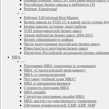
Первый рэнкинг MBA.SU программ мини-MBA (2
Российские бизнес-школы в рейтингах QS
Рейтинг Eduniversal
—
Рейтинг EdUniversal Best Masters
Бизнес-школа из ТОП-15: в какой части стопки бу
Бизнес-школы: история, опыт работы
ТОП преподавателей бизнес-школ
Архив рейтингов бизнес-школ 2004-2015
Бизнес-образование в цифрах
Число выпускников российских бизнес-школ
Известность и репутация бизнес-школ
Президент Российской ассоциации бизнес-образ
MBA
—
Программа МВА: принципы и содержание
МВА «Cтратегический менеджмент»
MBA со специализацией
Что такое учебный план МВА?
МВА в смешанном формате
Стоимость программ MBA
MBA онлайн
Cтруктура программы онлайн-MBA
MPA: мастер государственного управления
Обучение руководителей: GMP, AMP, SMP