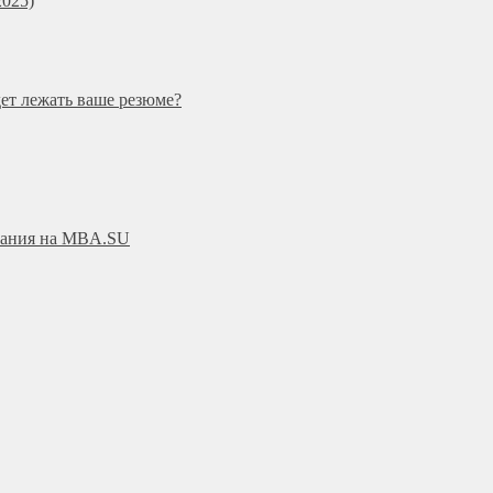
025)
дет лежать ваше резюме?
ования на MBA.SU