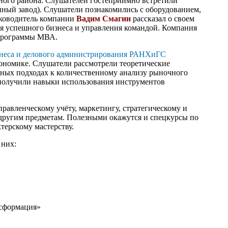
нного района. Слушателей гостеприимно встретили
ный завод). Слушатели познакомились с оборудованием,
уководитель компании
Вадим Смагин
рассказал о своем
ия успешного бизнеса и управления командой. Компания
 программы МВА.
знеса и делового администрирования РАНХиГС
кономике. Слушатели рассмотрели теоретические
вных подходах к количественному анализу рыночного
 получили навыки использования инструментов
равленческому учёту, маркетингу, стратегическому и
ругим предметам. Полезными окажутся и спецкурсы по
терскому мастерству.
 них:
нсформация»