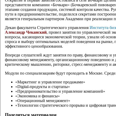
Открытие и первые занятия состоялись в селе Бочкари Цели
представители компании «Бочкари» (Бочкаревский пивоварен
этапами создания продукции, системой контроля качества. Р
пути в предпринимательстве, поделился секретами построен
является генеральным партнером Академии при реализации
Декан факультета Стратегического управления
Института би
Александр Чеканский
, провел занятия по управленческой э
вопросы, касающиеся экономической теории, узнали об осно
спроса и выбору оптимальных моделей поведения на рынке,
эффективного ценообразования.
Впереди слушателей ждут занятия по праву, финансовому и уп
финансовому менеджменту, организационному поведению и д
критическому мышлению, риторике, стресс-менеджменту и ак
Модули по специализациям будут проходить в Москве. Среди
«Маркетинг и управление продажами»
«Digital-продукты и стартапы»
«Предпринимательство и управление компанией»
«Экономика и финансы»
«Операционный менеджмент»
«Технологии стратегического прорыва и цифровая тра
Поделиться материалом