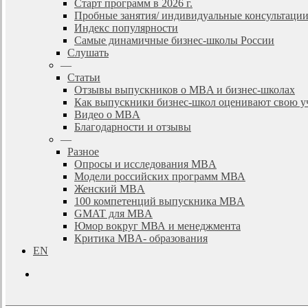
Старт программ в 2026 г.
Пробные занятия/ индивидуальные консультаци
Индекс популярности
Самые динамичные бизнес-школы России
Слушать
—
Статьи
Отзывы выпускников о MBA и бизнес-школах
Как выпускники бизнес-школ оценивают свою у
Видео о MBA
Благодарности и отзывы
—
Разное
Опросы и исследования MBA
Модели российских программ МВА
Женский MBA
100 компетенций выпускника MBA
GMAT для MBA
Юмор вокруг МВА и менеджмента
Критика MBA- образования
EN
search