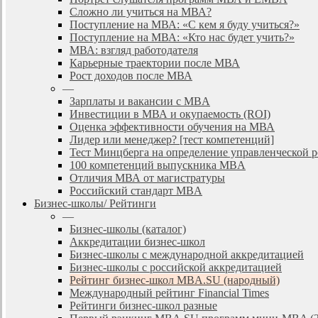
Сложно ли учиться на МВА?
Поступление на МВА: «С кем я буду учиться?»
Поступление на МВА: «Кто нас будет учить?»
МВА: взгляд работодателя
Карьерные траектории после МВА
Рост доходов после МВА
—
Зарплаты и вакансии с MBA
Инвестиции в МВА и окупаемость (ROI)
Оценка эффективности обучения на МВА
Лидер или менеджер? [тест компетенций]
Тест Минцберга на определение управленческой 
100 компетенций выпускника MBA
Отличия МВА от магистратуры
Российский стандарт MBA
Бизнес-школы/ Рейтинги
—
Бизнес-школы (каталог)
Аккредитации бизнес-школ
Бизнес-школы с международной аккредитацией
Бизнес-школы с российской аккредитацией
Рейтинг бизнес-школ MBA.SU (народный)
Международный рейтинг Financial Times
Рейтинги бизнес-школ разные