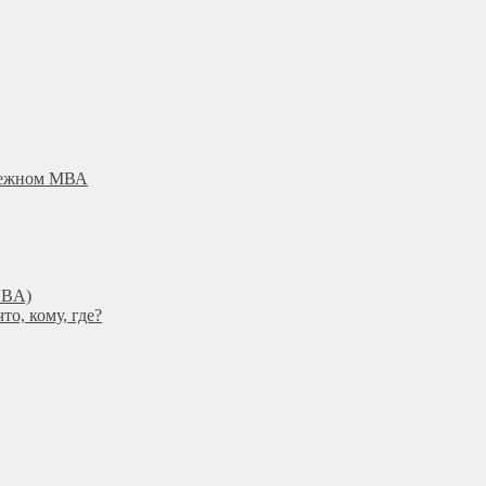
убежном МВА
DBА)
о, кому, где?