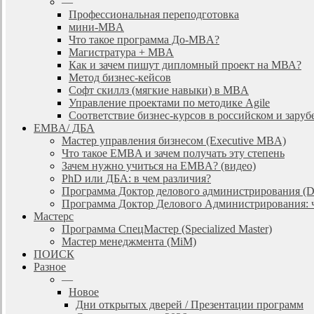
—
Профессиональная переподготовка
мини-MBA
Что такое программа До-MBA?
Магистратура + MBA
Как и зачем пишут дипломный проект на МВА?
Метод бизнес-кейсов
Софт скиллз (мягкие навыки) в MBA
Управление проектами по методике Agile
Соответствие бизнес-курсов в российском и зар
EMBA/ ДБA
Мастер управления бизнесом (Executive MBA)
Что такое EMBA и зачем получать эту степень
Зачем нужно учиться на EMBA? (видео)
PhD или ДБА: в чем различия?
Программа Доктор делового администрирования (
Программа Доктор Делового Администрирования: чт
Мастерс
Программа СпецМастер (Specialized Master)
Мастер менеджмента (MiM)
ПОИСК
Разное
—
Новое
Дни открытых дверей / Презентации программ