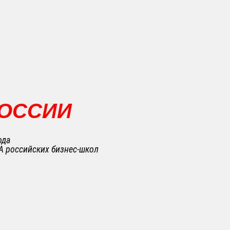
РОССИИ
ода
A российских бизнес-школ