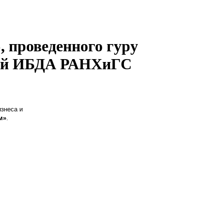
, проведенного гуру
лей ИБДА РАНХиГС
знеса и
м»
.