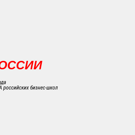
РОССИИ
ода
A российских бизнес-школ