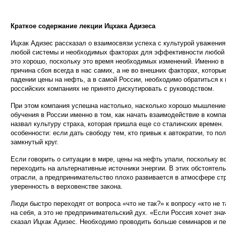
Краткое содержание лекции Ицхака Адизеса
Ицхак Адизес рассказал о взаимосвязи успеха с культурой уважения
любой системы и необходимых факторах для эффективности любой ко
это хорошо, поскольку это время необходимых изменений. Именно в
причина сбоя всегда в нас самих, а не во внешних факторах, кото
падении цены на нефть, а в самой России, необходимо обратиться к
российских компаниях не принято дискутировать с руководством
.
При этом компания успешна настолько, насколько хорошо мышление т
обучения в России именно в том, как начать взаимодействие в комп
назвал культуру страха, которая пришла еще со сталинских времен.
особенности: если дать свободу тем, кто привык к автократии, то п
замкнутый круг.
Если говорить о ситуации в мире, цены на нефть упали, поскольку 
переходить на альтернативные источники энергии. В этих обстояте
отрасли, а предпринимательство плохо развивается в атмосфере ст
уверенность в верховенстве закона.
Люди быстро переходят от вопроса «что не так?» к вопросу «кто не 
на себя, а это не предпринимательский дух. «Если Россия хочет зн
сказал Ицхак Адизес. Необходимо проводить больше семинаров и п