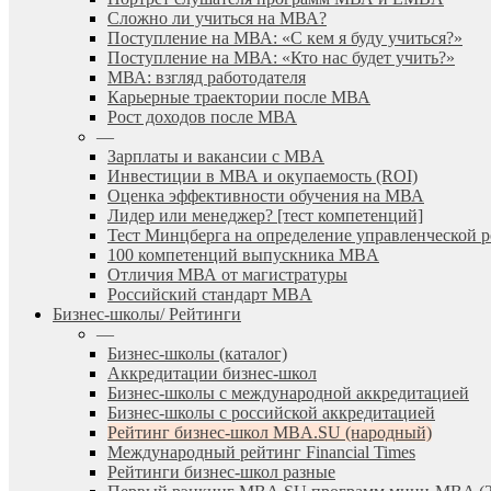
Сложно ли учиться на МВА?
Поступление на МВА: «С кем я буду учиться?»
Поступление на МВА: «Кто нас будет учить?»
МВА: взгляд работодателя
Карьерные траектории после МВА
Рост доходов после МВА
—
Зарплаты и вакансии с MBA
Инвестиции в МВА и окупаемость (ROI)
Оценка эффективности обучения на МВА
Лидер или менеджер? [тест компетенций]
Тест Минцберга на определение управленческой 
100 компетенций выпускника MBA
Отличия МВА от магистратуры
Российский стандарт MBA
Бизнес-школы/ Рейтинги
—
Бизнес-школы (каталог)
Аккредитации бизнес-школ
Бизнес-школы с международной аккредитацией
Бизнес-школы с российской аккредитацией
Рейтинг бизнес-школ MBA.SU (народный)
Международный рейтинг Financial Times
Рейтинги бизнес-школ разные