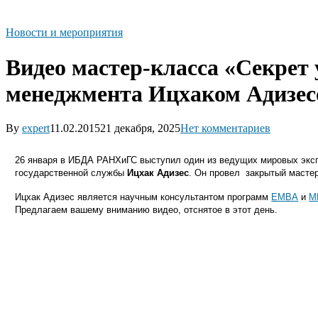
Новости и мероприятия
Видео мастер-класса «Секрет 
менеджмента Ицхаком Адизе
By
expert
11.02.2015
21 декабря, 2025
Нет комментариев
26 января в ИБДА РАНХиГС выступил один из ведущих мировых эксп
государственной службы
Ицхак Адизес
. Он провел закрытый маст
Ицхак Адизес является научным консультантом программ
ЕМВА
и
М
Предлагаем вашему вниманию видео, отснятое в этот день.