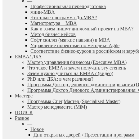
—
Профессиональная переподготовка
мини-MBA
Что такое программа До-MBA?
Магистратура + MBA
Как и зачем пишут дипломный проект на МВА?
Метод бизнес-кейсов
Софт скиллз (мягкие навыки) в MBA
Управление проектами по методике Agile
Соответствие бизнес-курсов в российском и зар
EMBA/ ДБA
Мастер управления бизнесом (Executive MBA)
Что такое EMBA и зачем получать эту степень
Зачем нужно учиться на EMBA? (видео)
PhD или ДБА: в чем различия?
Программа Доктор делового администрирования (
Программа Доктор Делового Администрирования: чт
Мастерс
Программа СпецМастер (Specialized Master)
Мастер менеджмента (MiM)
ПОИСК
Разное
—
Новое
Дни открытых дверей / Презентации программ