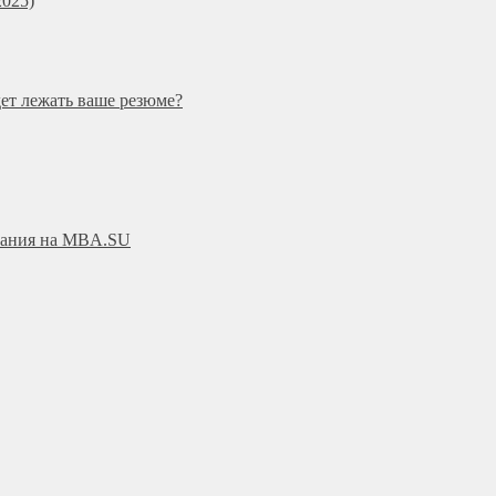
025)
дет лежать ваше резюме?
ования на MBA.SU