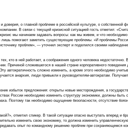
 и доверия, о главной проблеме в российской культуре, о собственной 
мпании. В связи с текущей кризисной ситуацией гость отметил: «Счит
 кризис мы начинаем задавать вопросы: как мы живем, и что необходим
рые лишь помогают заметить существующие проблемы. «И проблемы России
 источнику проблем», — уточнил эксперт и поделился своими наблюдени
ех, кто в ней работает, а соображения одного человека недостаточно. В
ании. Причиной сложившегося в нашей стране корпоративного поведения
 Эту автократичность сложно изменить, а кроме этого необходимо учит
олучается анархия, люди привыкли к руководителям-автократам. Получае
возник избыток предложения: открыты новые месторождения, а государст
льствах России необходимо изменить структуру экономики, должны быть 
раха. Поэтому так необходимо ощущение безопасности, отсутствие боязн
такой?», отметил спикер. В такой ситуации опасно выступать вперед и бр
ачительно изменить свою экономику, то должна изменить управленческу
ередавать опыт по командному решению проблем при сохраняющемся ко