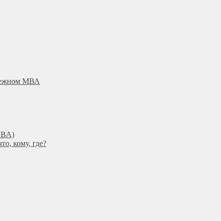
убежном МВА
DBА)
о, кому, где?