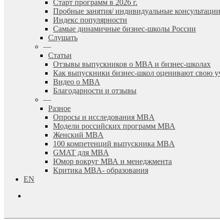
Старт программ в 2026 г.
Пробные занятия/ индивидуальные консультаци
Индекс популярности
Самые динамичные бизнес-школы России
Слушать
—
Статьи
Отзывы выпускников о MBA и бизнес-школах
Как выпускники бизнес-школ оценивают свою у
Видео о MBA
Благодарности и отзывы
—
Разное
Опросы и исследования MBA
Модели российских программ МВА
Женский MBA
100 компетенций выпускника MBA
GMAT для MBA
Юмор вокруг МВА и менеджмента
Критика MBA- образования
EN
search