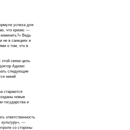
формуле успеха для
аю, что кризис —
о изменить?» Ведь
 не в санкциях и
ями о том, что
в
 этой связи цель
 доктор Адизес
ывать следующие
тся некий
ва стараются
созданы новые
и государства и
ать ответственность
ю культуру», —
нтроле со стороны