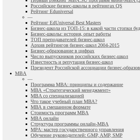
Первый рэнкинг MBA.SU программ мини-MBA (2
Российские бизнес-школы в рейтингах QS
Рейтинг Eduniversal
—
Рейтинг EdUniversal Best Masters
Бизнес-школа из ТОП-15: в какой части стопки бу
Бизнес-школы: история, опыт работы
ТОП преподавателей бизнес-школ
Архив рейтингов бизнес-школ 2004-2015
Бизнес-образование в цифрах
Число выпускников российских бизнес-школ
Известность и репутация бизнес-школ
Президент Российской ассоциации бизнес-образ
MBA
—
Программа МВА: принципы и содержание
МВА «Cтратегический менеджмент»
MBA со специализацией
Что такое учебный план МВА?
МВА в смешанном формате
Стоимость программ MBA
MBA онлайн
Cтруктура программы онлайн-MBA
MPA: мастер государственного управления
Обучение руководителей: GMP, AMP, SMP