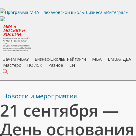
Skip
to
main
MBA в
content
МОСКВЕ и
РОССИИ
Независимый эксперт № 1
по MBA в России с 2004
года
Создан и поддерживается
выпускниками MBA и EMBA
российских бизнес-школ
Зачем MBA?
Бизнес-школы/ Рейтинги
MBA
EMBA/ ДБA
Мастерс
ПОИСК
Разное
EN
search
Новости и мероприятия
21 сентября —
День основания