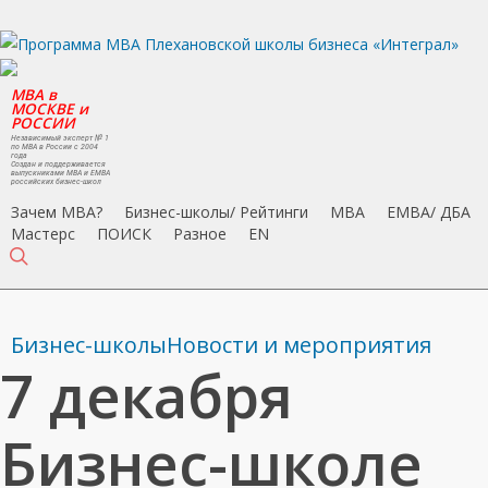
Skip
to
main
MBA в
content
МОСКВЕ и
РОССИИ
Независимый эксперт № 1
по MBA в России с 2004
года
Создан и поддерживается
выпускниками MBA и EMBA
российских бизнес-школ
Зачем MBA?
Бизнес-школы/ Рейтинги
MBA
EMBA/ ДБA
Мастерс
ПОИСК
Разное
EN
search
Бизнес-школы
Новости и мероприятия
7 декабря
Бизнес-школе