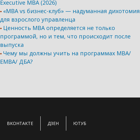
Executive MBA (2026)
«MBA vs бизнес-клуб» — надуманная дихотомия
•
для взрослого управленца
Ценность MBA определяется не только
•
программой, но и тем, что происходит после
выпуска
Чему мы должны учить на программах МВА/
•
ЕМВА/ ДБА?
ВКОНТАКТЕ
ДЗЕН
ЮТУБ