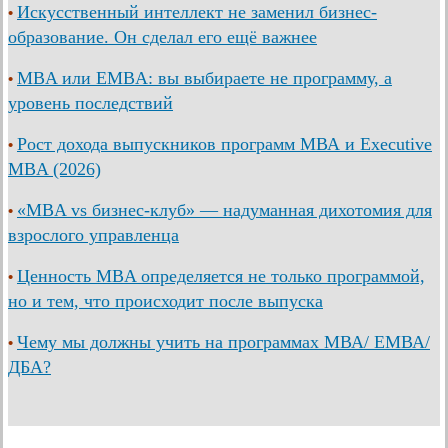
Искусственный интеллект не заменил бизнес-
•
образование. Он сделал его ещё важнее
MBA или EMBA: вы выбираете не программу, а
•
уровень последствий
Рост дохода выпускников программ МВА и Executive
•
MBA (2026)
«MBA vs бизнес-клуб» — надуманная дихотомия для
•
взрослого управленца
Ценность MBA определяется не только программой,
•
но и тем, что происходит после выпуска
Чему мы должны учить на программах МВА/ ЕМВА/
•
ДБА?