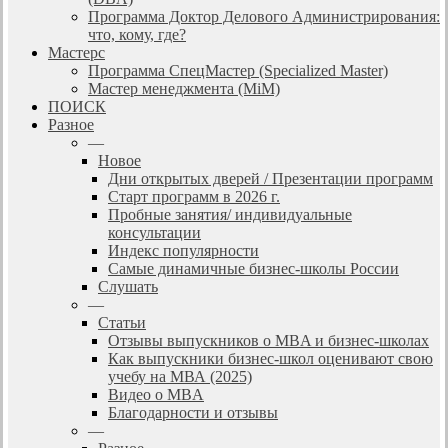
Программа Доктор Делового Администрирования:
что, кому, где?
Мастерс
Программа СпецМастер (Specialized Master)
Мастер менеджмента (MiM)
ПОИСК
Разное
—
Новое
Дни открытых дверей / Презентации программ
Старт программ в 2026 г.
Пробные занятия/ индивидуальные
консультации
Индекс популярности
Самые динамичные бизнес-школы России
Слушать
—
Статьи
Отзывы выпускников о MBA и бизнес-школах
Как выпускники бизнес-школ оценивают свою
учебу на МВА (2025)
Видео о MBA
Благодарности и отзывы
—