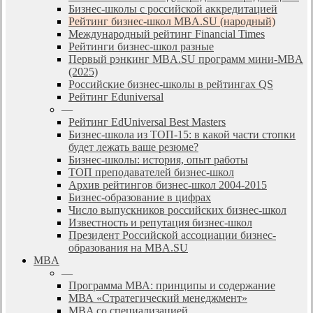
Бизнес-школы с российской аккредитацией
Рейтинг бизнес-школ MBA.SU (народный)
Международный рейтинг Financial Times
Рейтинги бизнес-школ разные
Первый рэнкинг MBA.SU программ мини-MBA
(2025)
Российские бизнес-школы в рейтингах QS
Рейтинг Eduniversal
—
Рейтинг EdUniversal Best Masters
Бизнес-школа из ТОП-15: в какой части стопки
будет лежать ваше резюме?
Бизнес-школы: история, опыт работы
ТОП преподавателей бизнес-школ
Архив рейтингов бизнес-школ 2004-2015
Бизнес-образование в цифрах
Число выпускников российских бизнес-школ
Известность и репутация бизнес-школ
Президент Российской ассоциации бизнес-
образования на MBA.SU
MBA
—
Программа МВА: принципы и содержание
МВА «Cтратегический менеджмент»
MBA со специализацией