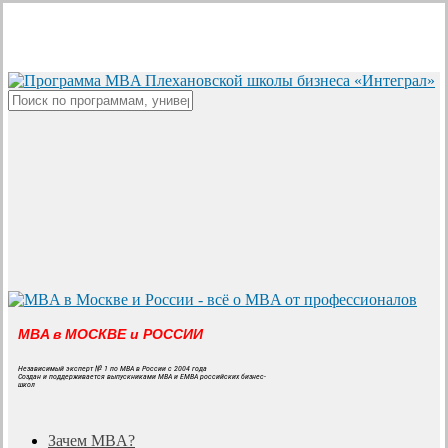
Skip
to
main
content
Close
Search
MBA в МОСКВЕ и РОССИИ
Независимый эксперт № 1 по MBA в России с 2004 года
Создан и поддерживается выпускниками MBA и EMBA российских бизнес-
школ
search
Menu
Зачем MBA?