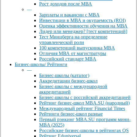
Рост доходов после МВА
—
Зарплаты и вакансии с MBA
Инвестиции в МВА и окупаемость (ROI)
Оценка эффективности обучения на МВА
Лидер или менеджер? [тест компетенций]
Тест Минцберга на определение
управленческой роли
100 компетенций выпускника MBA
Отличия МВА от магистратуры
Российский стандарт MBA
Бизнес-школы/ Рейтинги
—
Бизнес-школы (каталог)
Аккредитации бизнес-школ
Бизнес-школы с международной
аккредитацией
Бизнес-школы с российской аккредитацией
Рейтинг бизнес-школ MBA.SU (народный)
Международный рейтинг Financial Times
Рейтинги бизнес-школ разные
Первый рэнкинг MBA.SU программ мини-
MBA (2025)
Российские бизнес-школы в рейтингах QS
Рейтинг Eduniversal