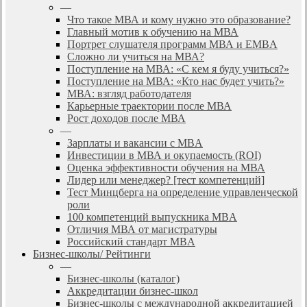
—
Что такое МВА и кому нужно это образование?
Главный мотив к обучению на МВА
Портрет слушателя программ МВА и EMBA
Сложно ли учиться на МВА?
Поступление на МВА: «С кем я буду учиться?»
Поступление на МВА: «Кто нас будет учить?»
МВА: взгляд работодателя
Карьерные траектории после МВА
Рост доходов после МВА
—
Зарплаты и вакансии с MBA
Инвестиции в МВА и окупаемость (ROI)
Оценка эффективности обучения на МВА
Лидер или менеджер? [тест компетенций]
Тест Минцберга на определение управленческой
роли
100 компетенций выпускника MBA
Отличия МВА от магистратуры
Российский стандарт MBA
Бизнес-школы/ Рейтинги
—
Бизнес-школы (каталог)
Аккредитации бизнес-школ
Бизнес-школы с международной аккредитацией