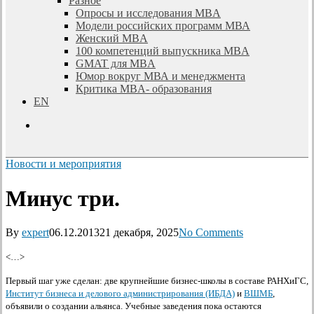
Разное
Опросы и исследования MBA
Модели российских программ МВА
Женский MBA
100 компетенций выпускника MBA
GMAT для MBA
Юмор вокруг МВА и менеджмента
Критика MBA- образования
EN
search
Новости и мероприятия
Минус три.
By
expert
06.12.2013
21 декабря, 2025
No Comments
<…>
Первый шаг уже сделан: две крупнейшие бизнес-школы в составе РАНХиГС,
Институт бизнеса и делового администрирования (ИБДА)
и
ВШМБ
,
объявили о создании альянса. Учебные заведения пока остаются