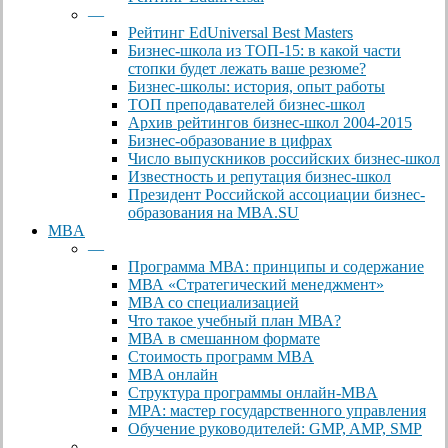
—
Рейтинг EdUniversal Best Masters
Бизнес-школа из ТОП-15: в какой части
стопки будет лежать ваше резюме?
Бизнес-школы: история, опыт работы
ТОП преподавателей бизнес-школ
Архив рейтингов бизнес-школ 2004-2015
Бизнес-образование в цифрах
Число выпускников российских бизнес-школ
Известность и репутация бизнес-школ
Президент Российской ассоциации бизнес-
образования на MBA.SU
MBA
—
Программа МВА: принципы и содержание
МВА «Cтратегический менеджмент»
MBA со специализацией
Что такое учебный план МВА?
МВА в смешанном формате
Стоимость программ MBA
MBA онлайн
Cтруктура программы онлайн-MBA
MPA: мастер государственного управления
Обучение руководителей: GMP, AMP, SMP
—