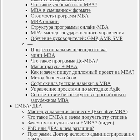
Что такое учебный план МВА?
МВА в смешанном формате
Стоимость программ MBA
MBA онлайн
Cтруктура программы онлайн-MBA
MPA: мастер государственного управления
Обучение руководителей: GMP, AMP, SMP
—
Профессиональная переподготовка
мини-MBA
Что такое программа До-MBA?
Магистратура + MBA
Как и зачем пишут дипломный проект на МВА?
Метод бизнес-кейсов
Софт скиллз (мягкие навыки) в MBA
Управление проектами по методике Agile
Соответствие бизнес-курсов в российском и
зарубежном МВА
EMBA/ ДБA
Мастер управления бизнесом (Executive MBA)
Что такое EMBA и зачем получать эту степень
Зачем нужно учиться на EMBA? (видео)
PhD или ДБА: в чем различия?
Программа Доктор делового администрирования
(DBА)