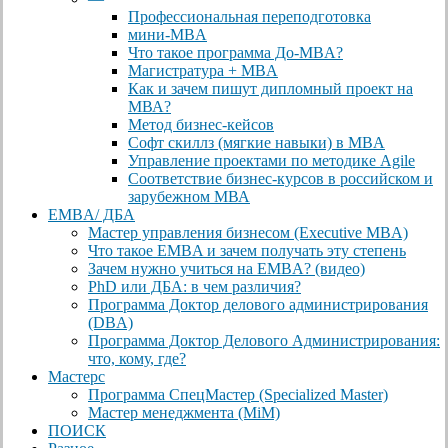
Профессиональная переподготовка
мини-MBA
Что такое программа До-MBA?
Магистратура + MBA
Как и зачем пишут дипломный проект на
МВА?
Метод бизнес-кейсов
Софт скиллз (мягкие навыки) в MBA
Управление проектами по методике Agile
Соответствие бизнес-курсов в российском и
зарубежном МВА
EMBA/ ДБA
Мастер управления бизнесом (Executive MBA)
Что такое EMBA и зачем получать эту степень
Зачем нужно учиться на EMBA? (видео)
PhD или ДБА: в чем различия?
Программа Доктор делового администрирования
(DBА)
Программа Доктор Делового Администрирования:
что, кому, где?
Мастерс
Программа СпецМастер (Specialized Master)
Мастер менеджмента (MiM)
ПОИСК