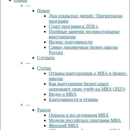
Разное
—
Новое
Дни открытых дверей / Презентации
программ
Старт программ в 2026 г.
Пробные занятия/ индивидуальные
консультации
Индекс популярности
Самые динамичные бизнес-школы
России
Слушать
—
Статьи
Отзывы выпускников о MBA и бизнес-
школах
Как выпускники бизнес-школ
оценивают свою учебу на МВА (2025)
Видео о MBA
Благодарности и отзывы
—
Разное
Опросы и исследования MBA
Модели российских программ МВА
Женский MBA