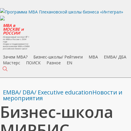
Skip
to
main
MBA в
content
МОСКВЕ и
РОССИИ
Независимый эксперт № 1
по MBA в России с 2004
года
Создан и поддерживается
выпускниками MBA и EMBA
российских бизнес-школ
Зачем MBA?
Бизнес-школы/ Рейтинги
MBA
EMBA/ ДБA
Мастерс
ПОИСК
Разное
EN
search
EMBA/ DBA/ Executive education
Новости и
мероприятия
Бизнес-школа
МИРБИС