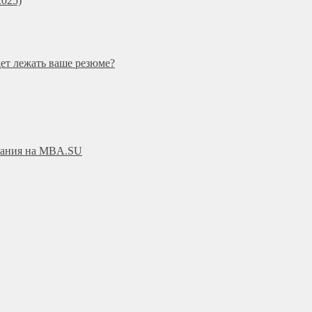
025)
дет лежать ваше резюме?
ования на MBA.SU