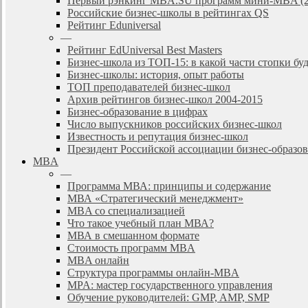
Первый рэнкинг MBA.SU программ мини-MBA (2
Российские бизнес-школы в рейтингах QS
Рейтинг Eduniversal
—
Рейтинг EdUniversal Best Masters
Бизнес-школа из ТОП-15: в какой части стопки бу
Бизнес-школы: история, опыт работы
ТОП преподавателей бизнес-школ
Архив рейтингов бизнес-школ 2004-2015
Бизнес-образование в цифрах
Число выпускников российских бизнес-школ
Известность и репутация бизнес-школ
Президент Российской ассоциации бизнес-образ
MBA
—
Программа МВА: принципы и содержание
МВА «Cтратегический менеджмент»
MBA со специализацией
Что такое учебный план МВА?
МВА в смешанном формате
Стоимость программ MBA
MBA онлайн
Cтруктура программы онлайн-MBA
MPA: мастер государственного управления
Обучение руководителей: GMP, AMP, SMP