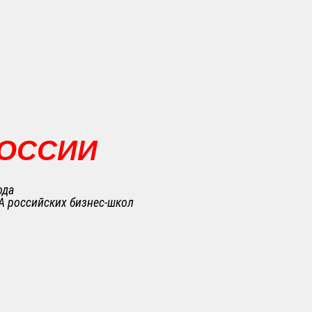
РОССИИ
ода
A российских бизнес-школ