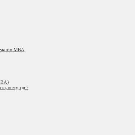
убежном МВА
DBА)
о, кому, где?