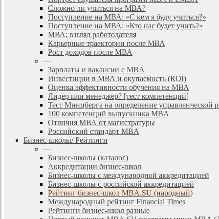
Сложно ли учиться на МВА?
Поступление на МВА: «С кем я буду учиться?»
Поступление на МВА: «Кто нас будет учить?»
МВА: взгляд работодателя
Карьерные траектории после МВА
Рост доходов после МВА
—
Зарплаты и вакансии с MBA
Инвестиции в МВА и окупаемость (ROI)
Оценка эффективности обучения на МВА
Лидер или менеджер? [тест компетенций]
Тест Минцберга на определение управленческой 
100 компетенций выпускника MBA
Отличия МВА от магистратуры
Российский стандарт MBA
Бизнес-школы/ Рейтинги
—
Бизнес-школы (каталог)
Аккредитации бизнес-школ
Бизнес-школы с международной аккредитацией
Бизнес-школы с российской аккредитацией
Рейтинг бизнес-школ MBA.SU (народный)
Международный рейтинг Financial Times
Рейтинги бизнес-школ разные