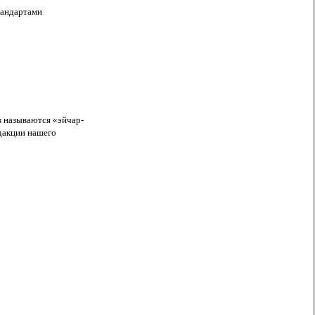
тандартами
в называются «эйчар-
дакции нашего