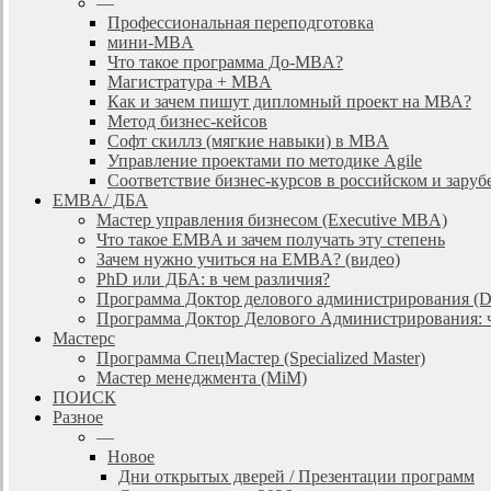
—
Профессиональная переподготовка
мини-MBA
Что такое программа До-MBA?
Магистратура + MBA
Как и зачем пишут дипломный проект на МВА?
Метод бизнес-кейсов
Софт скиллз (мягкие навыки) в MBA
Управление проектами по методике Agile
Соответствие бизнес-курсов в российском и зар
EMBA/ ДБA
Мастер управления бизнесом (Executive MBA)
Что такое EMBA и зачем получать эту степень
Зачем нужно учиться на EMBA? (видео)
PhD или ДБА: в чем различия?
Программа Доктор делового администрирования (
Программа Доктор Делового Администрирования: чт
Мастерс
Программа СпецМастер (Specialized Master)
Мастер менеджмента (MiM)
ПОИСК
Разное
—
Новое
Дни открытых дверей / Презентации программ