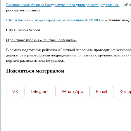
Высшая школа бизнеса Госудасртвенного университета управления
— «Выб
российского бизнеса
Школа бизнеса и международных компетенций МГИМО
— «Лучшие между
City Business School
О рейтинге издания «Элитный персонал».
В рамках подготовки рейтинга «Элитный персонал» проводит «анкетирован
директора и руководители подразделений по развитию крупных компаний
портала разыскать пока не удалось.
Поделиться материалом
VK
Telegram
WhatsApp
Email
Копи