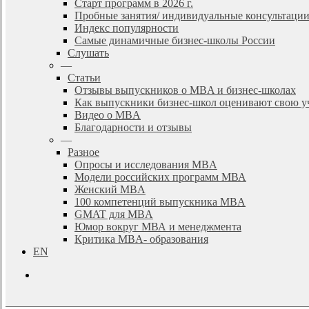
Старт программ в 2026 г.
Пробные занятия/ индивидуальные консультаци
Индекс популярности
Самые динамичные бизнес-школы России
Слушать
—
Статьи
Отзывы выпускников о MBA и бизнес-школах
Как выпускники бизнес-школ оценивают свою у
Видео о MBA
Благодарности и отзывы
—
Разное
Опросы и исследования MBA
Модели российских программ МВА
Женский MBA
100 компетенций выпускника MBA
GMAT для MBA
Юмор вокруг МВА и менеджмента
Критика MBA- образования
EN
search