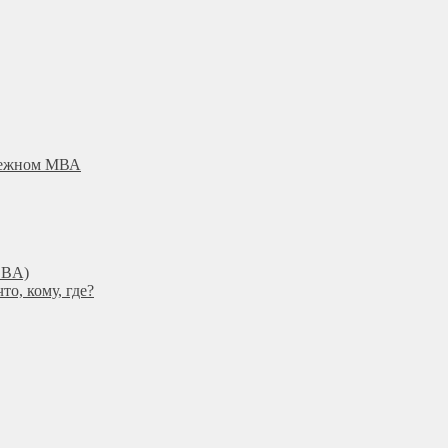
убежном МВА
DBА)
о, кому, где?