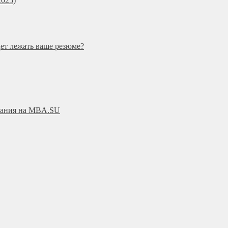
025)
дет лежать ваше резюме?
ования на MBA.SU