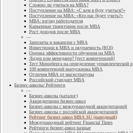
Сложно ли учиться на МВА?
Поступление на МВА: «С кем я буду учиться?»
Поступление на МВА: «Кто нас будет учить?»
МВА: взгляд работодателя
Карьерные траектории после МВА
Рост доходов после МВА
—
Зарплаты и вакансии с MBA
Инвестиции в МВА и окупаемость (ROI)
Оценка эффективности обучения на МВА
Лидер или менеджер? [тест компетенций]
Тест Минцберга на определение управленческой 
100 компетенций выпускника MBA
Отличия МВА от магистратуры
Российский стандарт MBA
Бизнес-школы/ Рейтинги
—
Бизнес-школы (каталог)
Аккредитации бизнес-школ
Бизнес-школы с международной аккредитацией
Бизнес-школы с российской аккредитацией
Рейтинг бизнес-школ MBA.SU (народный)
Международный рейтинг Financial Times
Рейтинги бизнес-школ разные