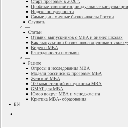
Старт программ в 2026 г.
Пробные занятия/ индивидуальные консультаци
Индекс популярности
Самые динамичные бизнес-школы России
Слушать
—
Статьи
Отзывы выпускников о MBA и бизнес-школах
Как выпускники бизнес-школ оценивают свою у
Видео о MBA
Благодарности и отзывы
—
Разное
Опросы и исследования MBA
Модели российских программ МВА
Женский MBA
100 компетенций выпускника MBA
GMAT для MBA
Юмор вокруг МВА и менеджмента
Критика MBA- образования
EN
search