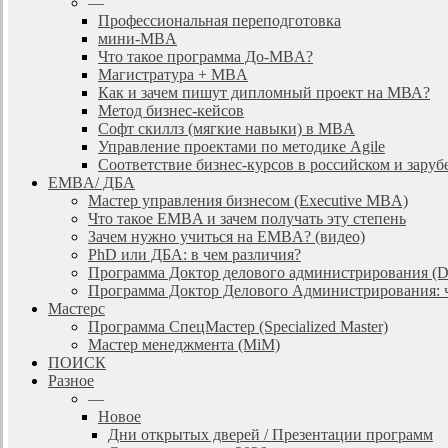
—
Профессиональная переподготовка
мини-MBA
Что такое программа До-MBA?
Магистратура + MBA
Как и зачем пишут дипломный проект на МВА?
Метод бизнес-кейсов
Софт скиллз (мягкие навыки) в MBA
Управление проектами по методике Agile
Соответствие бизнес-курсов в российском и зар
EMBA/ ДБA
Мастер управления бизнесом (Executive MBA)
Что такое EMBA и зачем получать эту степень
Зачем нужно учиться на EMBA? (видео)
PhD или ДБА: в чем различия?
Программа Доктор делового администрирования (
Программа Доктор Делового Администрирования: чт
Мастерс
Программа СпецМастер (Specialized Master)
Мастер менеджмента (MiM)
ПОИСК
Разное
—
Новое
Дни открытых дверей / Презентации программ