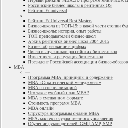
Первый рэнкинг MBA.SU программ мини-MBA (2
Российские бизнес-школы в рейтингах QS
Рейтинг Eduniversal
—
Рейтинг EdUniversal Best Masters
Бизнес-школа из ТОП-15: в какой части стопки бу
Бизнес-школы: история, опыт работы
ТОП преподавателей бизнес-школ
Архив рейтингов бизнес-школ 2004-2015
Бизнес-образование в цифрах
Число выпускников российских бизнес-школ
Известность и репутация бизнес-школ
Президент Российской ассоциации бизнес-образ
MBA
—
Программа МВА: принципы и содержание
МВА «Cтратегический менеджмент»
MBA со специализацией
Что такое учебный план МВА?
МВА в смешанном формате
Стоимость программ MBA
MBA онлайн
Cтруктура программы онлайн-MBA
MPA: мастер государственного управления
Обучение руководителей: GMP, AMP, SMP