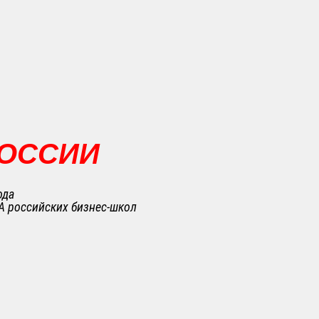
РОССИИ
ода
A российских бизнес-школ