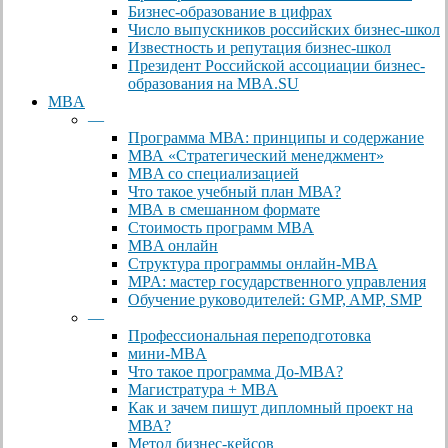
Бизнес-образование в цифрах
Число выпускников российских бизнес-школ
Известность и репутация бизнес-школ
Президент Российской ассоциации бизнес-
образования на MBA.SU
MBA
—
Программа МВА: принципы и содержание
МВА «Cтратегический менеджмент»
MBA со специализацией
Что такое учебный план МВА?
МВА в смешанном формате
Стоимость программ MBA
MBA онлайн
Cтруктура программы онлайн-MBA
MPA: мастер государственного управления
Обучение руководителей: GMP, AMP, SMP
—
Профессиональная переподготовка
мини-MBA
Что такое программа До-MBA?
Магистратура + MBA
Как и зачем пишут дипломный проект на
МВА?
Метод бизнес-кейсов