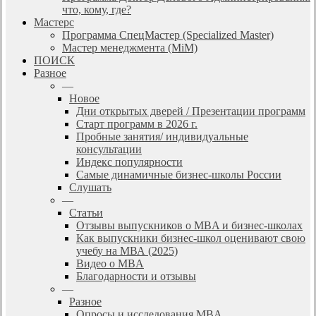
что, кому, где?
Мастерс
Программа СпецМастер (Specialized Master)
Мастер менеджмента (MiM)
ПОИСК
Разное
—
Новое
Дни открытых дверей / Презентации программ
Старт программ в 2026 г.
Пробные занятия/ индивидуальные
консультации
Индекс популярности
Самые динамичные бизнес-школы России
Слушать
—
Статьи
Отзывы выпускников о MBA и бизнес-школах
Как выпускники бизнес-школ оценивают свою
учебу на МВА (2025)
Видео о MBA
Благодарности и отзывы
—
Разное
Опросы и исследования MBA