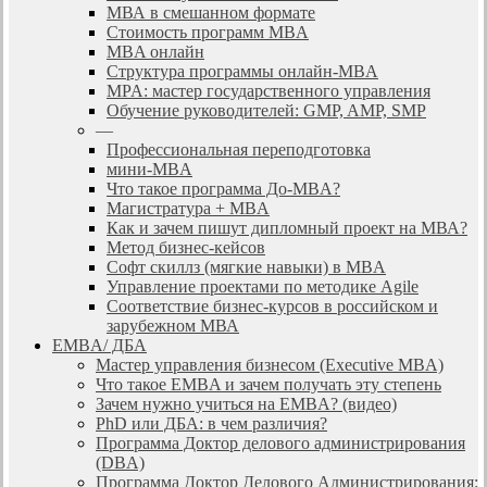
МВА в смешанном формате
Стоимость программ MBA
MBA онлайн
Cтруктура программы онлайн-MBA
MPA: мастер государственного управления
Обучение руководителей: GMP, AMP, SMP
—
Профессиональная переподготовка
мини-MBA
Что такое программа До-MBA?
Магистратура + MBA
Как и зачем пишут дипломный проект на МВА?
Метод бизнес-кейсов
Софт скиллз (мягкие навыки) в MBA
Управление проектами по методике Agile
Соответствие бизнес-курсов в российском и
зарубежном МВА
EMBA/ ДБA
Мастер управления бизнесом (Executive MBA)
Что такое EMBA и зачем получать эту степень
Зачем нужно учиться на EMBA? (видео)
PhD или ДБА: в чем различия?
Программа Доктор делового администрирования
(DBА)
Программа Доктор Делового Администрирования: