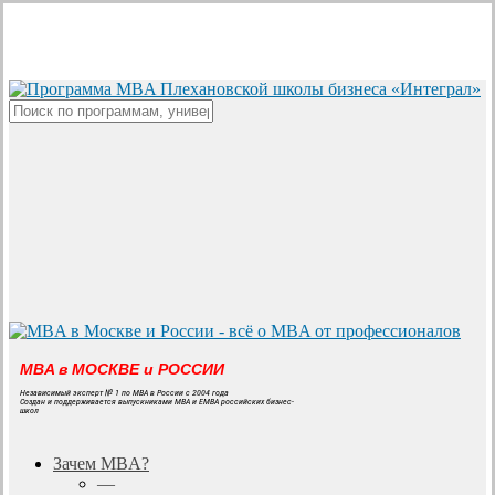
Skip
to
main
content
Close
Search
MBA в МОСКВЕ и РОССИИ
Независимый эксперт № 1 по MBA в России с 2004 года
Создан и поддерживается выпускниками MBA и EMBA российских бизнес-
школ
search
Menu
Зачем MBA?
—