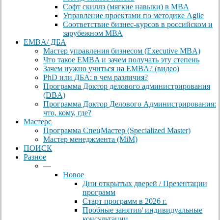
Софт скиллз (мягкие навыки) в MBA
Управление проектами по методике Agile
Соответствие бизнес-курсов в российском и
зарубежном МВА
EMBA/ ДБA
Мастер управления бизнесом (Executive MBA)
Что такое EMBA и зачем получать эту степень
Зачем нужно учиться на EMBA? (видео)
PhD или ДБА: в чем различия?
Программа Доктор делового администрирования
(DBА)
Программа Доктор Делового Администрирования:
что, кому, где?
Мастерс
Программа СпецМастер (Specialized Master)
Мастер менеджмента (MiM)
ПОИСК
Разное
—
Новое
Дни открытых дверей / Презентации
программ
Старт программ в 2026 г.
Пробные занятия/ индивидуальные
консультации