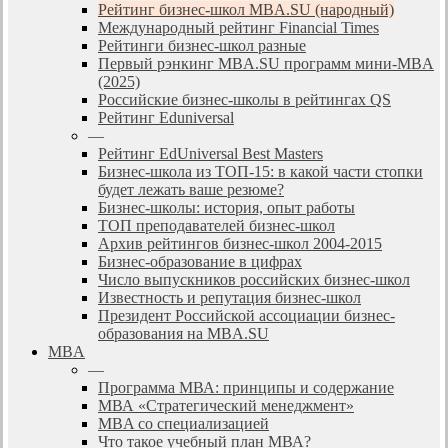
Рейтинг бизнес-школ MBA.SU (народный)
Международный рейтинг Financial Times
Рейтинги бизнес-школ разные
Первый рэнкинг MBA.SU программ мини-MBA
(2025)
Российские бизнес-школы в рейтингах QS
Рейтинг Eduniversal
—
Рейтинг EdUniversal Best Masters
Бизнес-школа из ТОП-15: в какой части стопки
будет лежать ваше резюме?
Бизнес-школы: история, опыт работы
ТОП преподавателей бизнес-школ
Архив рейтингов бизнес-школ 2004-2015
Бизнес-образование в цифрах
Число выпускников российских бизнес-школ
Известность и репутация бизнес-школ
Президент Российской ассоциации бизнес-
образования на MBA.SU
MBA
—
Программа МВА: принципы и содержание
МВА «Cтратегический менеджмент»
MBA со специализацией
Что такое учебный план МВА?