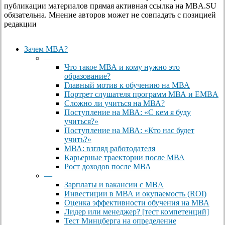
публикации материалов прямая активная ссылка на MBA.SU
обязательна. Мнение авторов может не совпадать с позицией
редакции
Close
Зачем MBA?
Menu
—
Что такое МВА и кому нужно это
образование?
Главный мотив к обучению на МВА
Портрет слушателя программ МВА и EMBA
Сложно ли учиться на МВА?
Поступление на МВА: «С кем я буду
учиться?»
Поступление на МВА: «Кто нас будет
учить?»
МВА: взгляд работодателя
Карьерные траектории после МВА
Рост доходов после МВА
—
Зарплаты и вакансии с MBA
Инвестиции в МВА и окупаемость (ROI)
Оценка эффективности обучения на МВА
Лидер или менеджер? [тест компетенций]
Тест Минцберга на определение