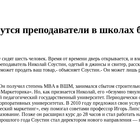
утся преподаватели в школах 
ят шесть человек. Время от времени дверь открывается, и вх
подаватель Николай Соустин, одетый в джинсы и свитер, расс
ожет продать ваш товар,- объясняет Соустин.- Он может лишь р
 Он получил степень MBA в ВШМ, занимался сбытом строительн
аркеторика». Но, как признается Николай, его «безумно тянул
й педагогический государственный университет. Периодически 
корпоративных университетах. В 2010 году предложил свои ус
еский маркетинг», ему помогал советами профессор Игорь Липс
разование. Позже он расширил курс до 28 часов и стал работать 
е прошлого года Соустин стал директором нового направления