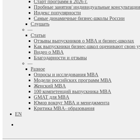
Старт программ в 2026 г.
Пробные занятия/ индивидуальные консультаци
Индекс популярности
Самые динамичные бизнес-школы России
Слушать
—
Статьи
Отзывы выпускников о MBA и бизнес-школах
Как выпускники бизнес-школ оценивают свою у
Видео о MBA
Благодарности и отзывы
—
Разное
Опросы и исследования MBA
Модели российских программ МВА
Женский MBA
100 компетенций выпускника MBA
GMAT для MBA
Юмор вокруг МВА и менеджмента
Критика MBA- образования
EN
search