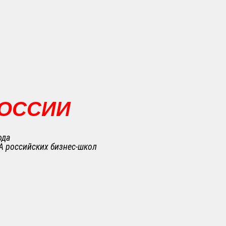
РОССИИ
ода
A российских бизнес-школ