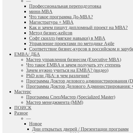
—
Профессиональная переподготовка
мини-MBA
Что такое программа До-MBA?
Магистратура + MBA
Как и зачем пишут дипломный проект на МВА?
Метод бизнес-кейсов
Софт скиллз (мягкие навыки) в MBA
Управление проектами по методике Agile
Соответствие бизнес-курсов в российском и зар
EMBA/ ДБA
Мастер управления бизнесом (Executive MBA)
Что такое EMBA и зачем получать эту степень
Зачем нужно учиться на EMBA? (видео)
PhD или ДБА: в чем различия?
Программа Доктор делового администрирования (
Программа Доктор Делового Администрирования: чт
Мастерс
Программа СпецМастер (Specialized Master)
Мастер менеджмента (MiM)
ПОИСК
Разное
—
Новое
Дни открытых дверей / Презентации программ