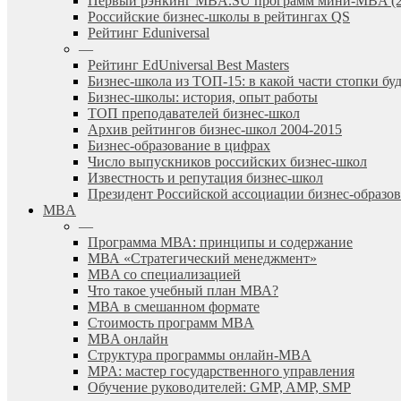
Первый рэнкинг MBA.SU программ мини-MBA (2
Российские бизнес-школы в рейтингах QS
Рейтинг Eduniversal
—
Рейтинг EdUniversal Best Masters
Бизнес-школа из ТОП-15: в какой части стопки бу
Бизнес-школы: история, опыт работы
ТОП преподавателей бизнес-школ
Архив рейтингов бизнес-школ 2004-2015
Бизнес-образование в цифрах
Число выпускников российских бизнес-школ
Известность и репутация бизнес-школ
Президент Российской ассоциации бизнес-образ
MBA
—
Программа МВА: принципы и содержание
МВА «Cтратегический менеджмент»
MBA со специализацией
Что такое учебный план МВА?
МВА в смешанном формате
Стоимость программ MBA
MBA онлайн
Cтруктура программы онлайн-MBA
MPA: мастер государственного управления
Обучение руководителей: GMP, AMP, SMP