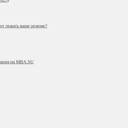
025)
дет лежать ваше резюме?
ования на MBA.SU