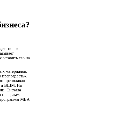
бизнеса?
одят новые
казывает
асставить его на
ых материалов,
о преподавать».
он преподавал
луги ВШМ. На
иц. Сначала
на программе
 — программы MBA