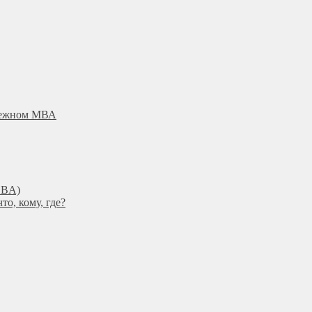
убежном МВА
DBА)
о, кому, где?