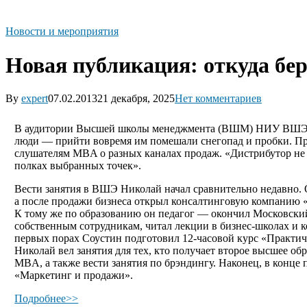
Новости и мероприятия
Новая публикация: откуда бер
By
expert
07.02.2013
21 декабря, 2025
Нет комментариев
В аудитории Высшей школы менеджмента (ВШМ) НИУ ВШЭ сид
люди — прийти вовремя им помешали снегопад и пробки. Пре
слушателям MBA о разных каналах продаж. «Дистрибутор не м
полках выбранных точек».
Вести занятия в ВШЭ Николай начал сравнительно недавно.
а после продажи бизнеса открыл консалтинговую компанию «М
К тому же по образованию он педагог — окончил Московски
собственным сотрудникам, читал лекции в бизнес-школах и 
первых порах Соустин подготовил 12-часовой курс «Практич
Николай вел занятия для тех, кто получает второе высшее об
MBA, а также вести занятия по брэндингу. Наконец, в конц
«Маркетинг и продажи».
Подробнее>>