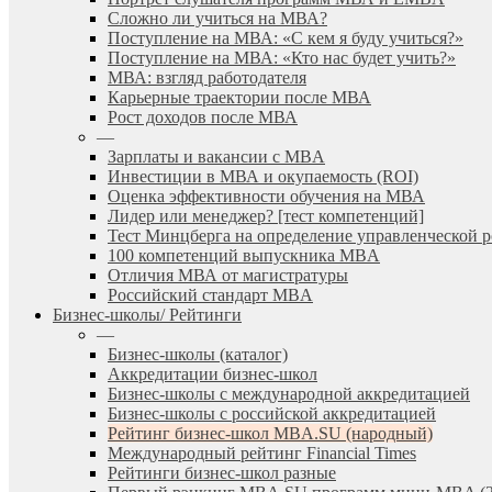
Сложно ли учиться на МВА?
Поступление на МВА: «С кем я буду учиться?»
Поступление на МВА: «Кто нас будет учить?»
МВА: взгляд работодателя
Карьерные траектории после МВА
Рост доходов после МВА
—
Зарплаты и вакансии с MBA
Инвестиции в МВА и окупаемость (ROI)
Оценка эффективности обучения на МВА
Лидер или менеджер? [тест компетенций]
Тест Минцберга на определение управленческой 
100 компетенций выпускника MBA
Отличия МВА от магистратуры
Российский стандарт MBA
Бизнес-школы/ Рейтинги
—
Бизнес-школы (каталог)
Аккредитации бизнес-школ
Бизнес-школы с международной аккредитацией
Бизнес-школы с российской аккредитацией
Рейтинг бизнес-школ MBA.SU (народный)
Международный рейтинг Financial Times
Рейтинги бизнес-школ разные