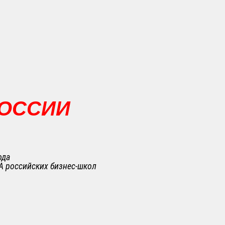
РОССИИ
ода
A российских бизнес-школ