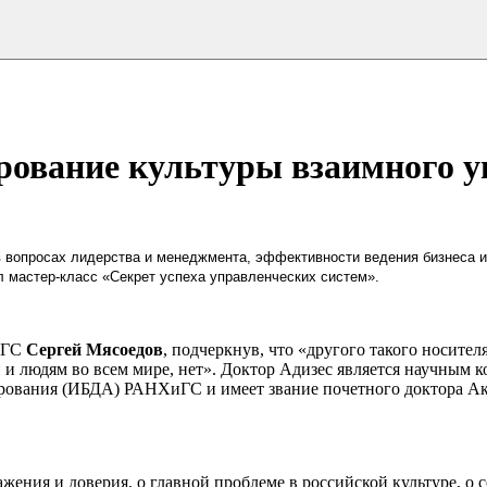
ование культуры взаимного у
 вопросах лидерства и менеджмента, эффективности ведения бизнеса и
л мастер-класс «Секрет успеха управленческих систем».
иГС
Сергей Мясоедов
, подчеркнув, что «другого такого носител
и людям во всем мире, нет». Доктор Адизес является научным к
рования (ИБДА) РАНХиГС и имеет звание почетного доктора А
ажения и доверия, о главной проблеме в российской культуре, о 