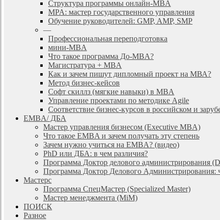
Cтруктура программы онлайн-MBA
MPA: мастер государственного управления
Обучение руководителей: GMP, AMP, SMP
—
Профессиональная переподготовка
мини-MBA
Что такое программа До-MBA?
Магистратура + MBA
Как и зачем пишут дипломный проект на МВА?
Метод бизнес-кейсов
Софт скиллз (мягкие навыки) в MBA
Управление проектами по методике Agile
Соответствие бизнес-курсов в российском и зар
EMBA/ ДБA
Мастер управления бизнесом (Executive MBA)
Что такое EMBA и зачем получать эту степень
Зачем нужно учиться на EMBA? (видео)
PhD или ДБА: в чем различия?
Программа Доктор делового администрирования (
Программа Доктор Делового Администрирования: чт
Мастерс
Программа СпецМастер (Specialized Master)
Мастер менеджмента (MiM)
ПОИСК
Разное