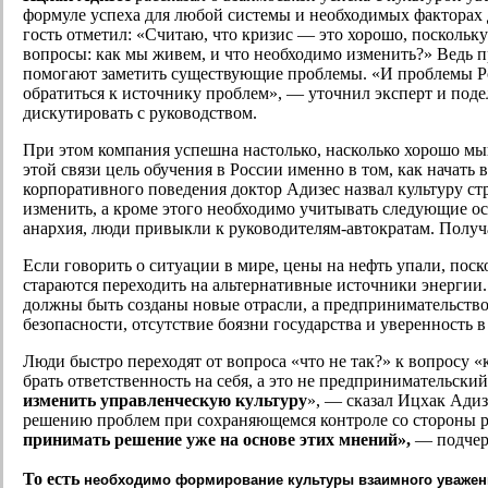
формуле успеха для любой системы и необходимых факторах 
гость отметил: «Считаю, что кризис — это хорошо, поскольк
вопросы: как мы живем, и что необходимо изменить?» Ведь пр
помогают заметить существующие проблемы. «И проблемы Рос
обратиться к источнику проблем», — уточнил эксперт и под
дискутировать с руководством.
При этом компания успешна настолько, насколько хорошо мыш
этой связи цель обучения в России именно в том, как начат
корпоративного поведения доктор Адизес назвал культуру ст
изменить, а кроме этого необходимо учитывать следующие осо
анархия, люди привыкли к руководителям-автократам. Получ
Если говорить о ситуации в мире, цены на нефть упали, пос
стараются переходить на альтернативные источники энергии.
должны быть созданы новые отрасли, а предпринимательство
безопасности, отсутствие боязни государства и уверенность в
Люди быстро переходят от вопроса «что не так?» к вопросу «
брать ответственность на себя, а это не предпринимательский
изменить управленческую культуру
», — сказал Ицхак Ади
решению проблем при сохраняющемся контроле со стороны ру
принимать решение уже на основе этих мнений»,
— подчер
То есть
необходимо формирование культуры взаимного уважен