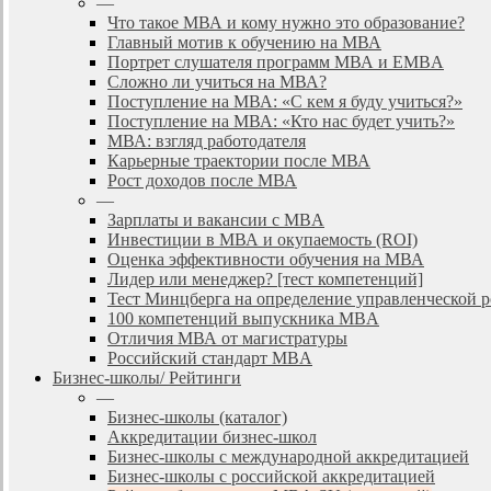
—
Что такое МВА и кому нужно это образование?
Главный мотив к обучению на МВА
Портрет слушателя программ МВА и EMBA
Сложно ли учиться на МВА?
Поступление на МВА: «С кем я буду учиться?»
Поступление на МВА: «Кто нас будет учить?»
МВА: взгляд работодателя
Карьерные траектории после МВА
Рост доходов после МВА
—
Зарплаты и вакансии с MBA
Инвестиции в МВА и окупаемость (ROI)
Оценка эффективности обучения на МВА
Лидер или менеджер? [тест компетенций]
Тест Минцберга на определение управленческой 
100 компетенций выпускника MBA
Отличия МВА от магистратуры
Российский стандарт MBA
Бизнес-школы/ Рейтинги
—
Бизнес-школы (каталог)
Аккредитации бизнес-школ
Бизнес-школы с международной аккредитацией
Бизнес-школы с российской аккредитацией