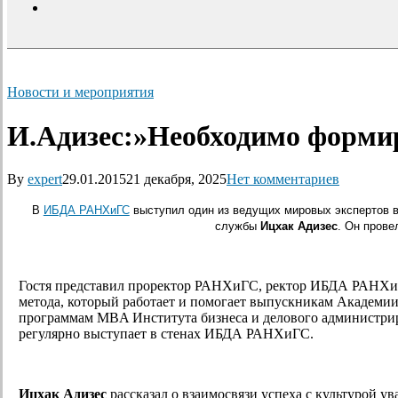
search
Новости и мероприятия
И.Адизес:»Необходимо формир
By
expert
29.01.2015
21 декабря, 2025
Нет комментариев
В
ИБДА РАНХиГС
выступил один из ведущих мировых экспертов в
службы
Ицхак Адизес
. Он прове
Гостя представил проректор РАНХиГС, ректор ИБДА РАНХ
метода, который работает и помогает выпускникам Академии 
программам MBA Института бизнеса и делового администри
регулярно выступает в стенах ИБДА РАНХиГС.
Ицхак Адизес
рассказал о взаимосвязи успеха с культурой ув