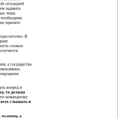
ой ситуацией
ем задавать
рые лишь
, необходимо
 не принято
недостаточно. В
тране
ность сложно
получается
ия, а государства
 экономики,
о ощущение
ать вперед и
ку, то должна
 по командному
 всех слышать и
 по-иному, а