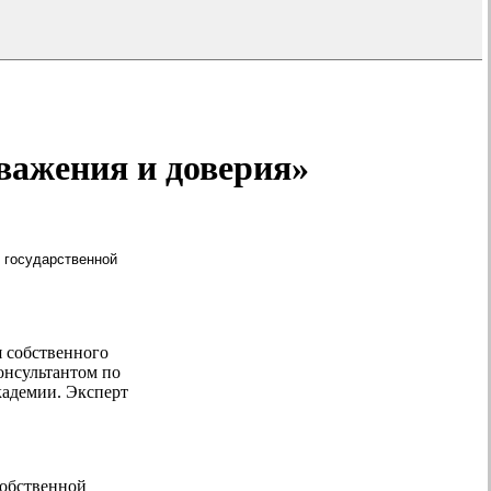
важения и доверия»
 государственной
я собственного
онсультантом по
кадемии. Эксперт
собственной