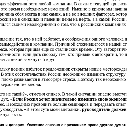
для эффективности любой компании. В связи с текущей кризисн
у это время необходимых изменений. Именно в кризис мы начина
ичина сбоя всегда в нас самих, а не во внешних факторах, кото
сии не в санкциях и падении цены на нефть, а в самой России
елился своими наблюдениями о том, что в российских компаниях
ление тех, кто в ней работает, а соображения одного человека 
ь взаимодействие в компании. Причиной сложившегося в нашей с
раха, которая пришла еще со сталинских времен. Эту автократич
бенности: если дать свободу тем, кто привык к автократии, то 
ается некий замкнутый круг.
кольку возник избыток предложения: открыты новые месторожден
 В этих обстоятельствах России необходимо изменить структуру
 плохо развивается в атмосфере страха. Поэтому так необходим
 верховенстве закона.
кто не такой?», отметил спикер. В такой ситуации опасно выступ
 дух. «
Если Россия хочет значительно изменить свою экономи
зес. Необходимо проводить больше семинаров и передавать опыт
ководства. «В этом суть моей методики,
руководитель должен
кнул гость.
ия и доверия
. Уважение связано с признанием права другого думать