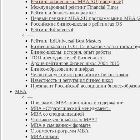
Рейтинг бизнес-школ MBA.SU (народный)
Международный рейтинг Financial Times
Рейтинги бизнес-школ разные
Первый рэнкинг MBA.SU программ мини-MBA (2
Российские бизнес-школы в рейтингах QS
Рейтинг Eduniversal
—
Рейтинг EdUniversal Best Masters
Бизнес-школа из ТОП-15: в какой части стопки бу
Бизнес-школы: история, опыт работы
ТОП преподавателей бизнес-школ
Архив рейтингов бизнес-школ 2004-2015
Бизнес-образование в цифрах
Число выпускников российских бизнес-школ
Известность и репутация бизнес-школ
Президент Российской ассоциации бизнес-образ
MBA
—
Программа МВА: принципы и содержание
МВА «Cтратегический менеджмент»
MBA со специализацией
Что такое учебный план МВА?
МВА в смешанном формате
Стоимость программ MBA
MBA онлайн