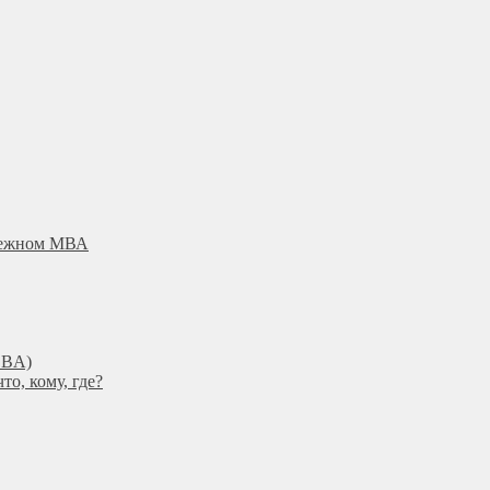
убежном МВА
DBА)
о, кому, где?