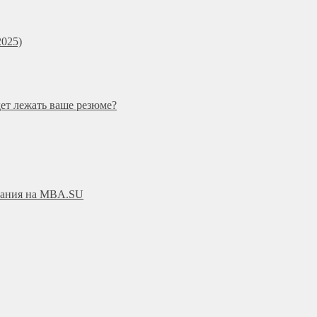
025)
дет лежать ваше резюме?
ования на MBA.SU