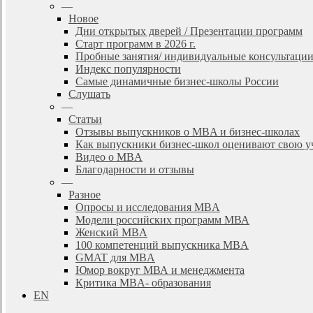
—
Новое
Дни открытых дверей / Презентации программ
Старт программ в 2026 г.
Пробные занятия/ индивидуальные консультаци
Индекс популярности
Самые динамичные бизнес-школы России
Слушать
—
Статьи
Отзывы выпускников о MBA и бизнес-школах
Как выпускники бизнес-школ оценивают свою у
Видео о MBA
Благодарности и отзывы
—
Разное
Опросы и исследования MBA
Модели российских программ МВА
Женский MBA
100 компетенций выпускника MBA
GMAT для MBA
Юмор вокруг МВА и менеджмента
Критика MBA- образования
EN