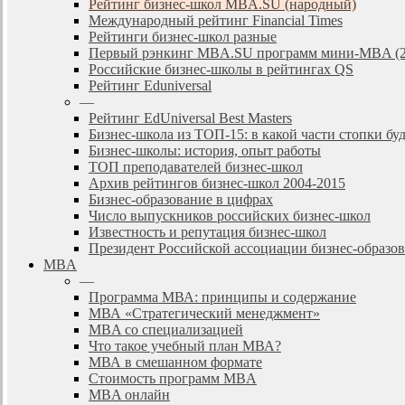
Рейтинг бизнес-школ MBA.SU (народный)
Международный рейтинг Financial Times
Рейтинги бизнес-школ разные
Первый рэнкинг MBA.SU программ мини-MBA (2
Российские бизнес-школы в рейтингах QS
Рейтинг Eduniversal
—
Рейтинг EdUniversal Best Masters
Бизнес-школа из ТОП-15: в какой части стопки бу
Бизнес-школы: история, опыт работы
ТОП преподавателей бизнес-школ
Архив рейтингов бизнес-школ 2004-2015
Бизнес-образование в цифрах
Число выпускников российских бизнес-школ
Известность и репутация бизнес-школ
Президент Российской ассоциации бизнес-образ
MBA
—
Программа МВА: принципы и содержание
МВА «Cтратегический менеджмент»
MBA со специализацией
Что такое учебный план МВА?
МВА в смешанном формате
Стоимость программ MBA
MBA онлайн