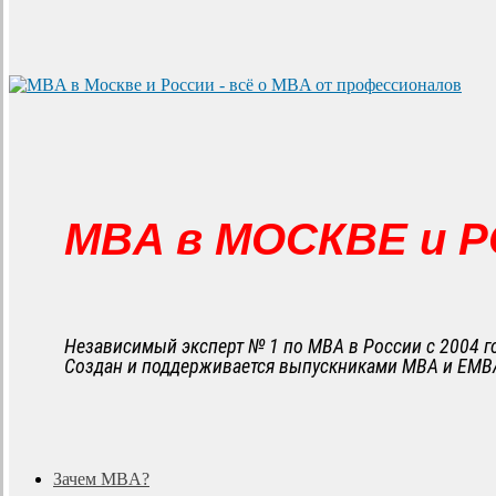
MBA в МОСКВЕ и 
Независимый эксперт № 1 по MBA в России с 2004 г
Создан и поддерживается выпускниками MBA и EMB
search
Menu
Зачем MBA?