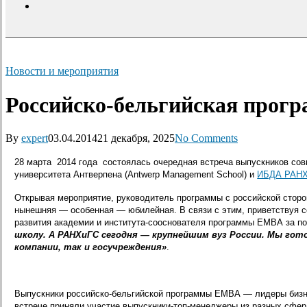
search
Новости и мероприятия
Российско-бельгийская прог
By
expert
03.04.2014
21 декабря, 2025
No Comments
28 марта 2014 года состоялась очередная встреча
выпускников со
университета Антверпена (Antwerp Management School) и
ИБДА РАН
Открывая мероприятие, руководитель программы с российской стор
нынешняя — особенная — юбилейная. В связи с этим, приветствуя
развития академии и института-сооснователя программы ЕМВА за п
школу. А РАНХиГС сегодня — крупнейшим вуз России. Мы гот
компании, так и госучреждения»
.
Выпускники российско-бельгийской программы ЕМВА — лидеры бизн
встрече приняли участие выпускники-топ-менеджеры из разных сфе