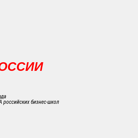
РОССИИ
ода
A российских бизнес-школ