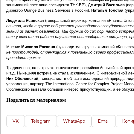
занимавший пост вице-президента ТНК-BP),
Дмитрий Васильев
(пер
директор Orange Business Services в России),
Наталья Толстая
(упра
Людмила Ясинская
(генеральный директор компании «Pharma Union
опытов, когда в группе собираются руководители государственны
знаний из разных сегментов. Мы дружим до сих пор, часто встреча
если у кого-то на работе случаются нестандартные ситуации, пр
Мнение
Михаила Раскина
(руководитель группы компаний «Конверс
не просто людей, стремящихся к повышению своего профессионал
проводить время».
Традиционно, на встречах выпускников российско-бельгийской про
и т.д. Нынешняя встреча не стала исключением. С интерактивной ле
Ник Оболенский
, специалист в области исследований природы ли
управления, партнер The International Centre for Complex Project 
Оболенского вызвала большой интерес присутствующих, а ее обсуж
Поделиться материалом
VK
Telegram
WhatsApp
Email
Копи