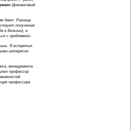
ренко
(финансовый
м дает. Разница
обствует получению
а в Бельгии), а
ся с проблемой».
дишь. Я встретил
рыми интересно
инга, менеджмента
тупил профессор
озможностей
екция профессора