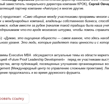
вый заместитель генерального директора компании КРОК),
Сергей Овча
вляющий партнер компании «Амплуа») и многие другие.
») продолжает:
«Само общение между участниками программы многое и
х и международных компаний, владельцы собственного бизнеса, спос
емся, ездим вместе за рубеж (началом такой традиции была наша учеб
едпринимаем что-то вроде мозгового штурма, чтобы помочь справить
»):
«Думаю, это ощущение общности — самое важное, что здесь нахо
ьного уровня. Это люди, которые разделяют твои ценности и с кото
граммы Executive MBA обсуждаются актуальные темы из области маркет
кцией «Future Proof Leadership Development» перед ее участниками выс
дерства, автор публикаций, посвященных улучшению организационных в
Management (Международный центр по управлению сложными проектами). Л
дение продолжалось и во время дружеского фуршета.
ровать ссылку