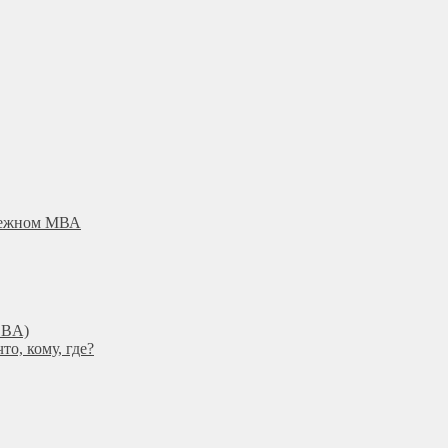
убежном МВА
DBА)
о, кому, где?