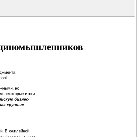
 единомышленников
джмента
ool.
онными, но
л некоторые итоги
йскую бизнес-
как крупные
й. В юбилейной
пецПроект», ранее