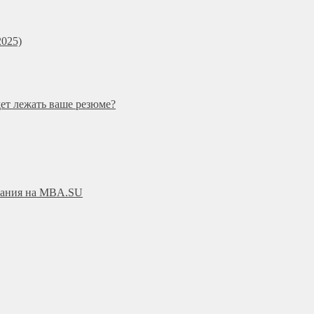
025)
дет лежать ваше резюме?
ования на MBA.SU