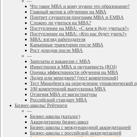
—
Что такое МВА и кому нужно это образование?
Главный мотив к обучению на МВА
Портрет слушателя программ МВА и EMBA
Сложно ли учиться на МВА?
Поступление на МВА: «С кем я буду учиться?»
Поступление на МВА: «Кто нас будет учить?»
МВА: взгляд работодателя
Карьерные траектории после МВА
Рост доходов после МВА
—
Зарплаты и вакансии с MBA
Инвестиции в МВА и окупаемость (ROI)
Оценка эффективности обучения на МВА
Лидер или менеджер? [тест компетенций]
Тест Минцберга на определение управленческой 
100 компетенций выпускника MBA
Отличия МВА от магистратуры
Российский стандарт MBA
Бизнес-школы/ Рейтинги
—
Бизнес-школы (каталог)
Аккредитации бизнес-школ
Бизнес-школы с международной аккредитацией
Бизнес-школы с российской аккредитацией