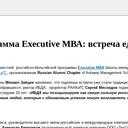
рамма Executive МВА: встреча
вместной российско-бельгийской программы
Executive MBA
Школы мене
ХиГС
, организованная
Russian Alumni Chapter
of Antwerp Management Sch
оны
Михаил Зайцев
напомнил, что подобные встречи уже стали традици
 собравшихся, ректор ИБДА, проректор РАНХиГС
Сергей Мясоедов
подве
оследние 10 лет:
«ИБДА мы позиционируем как самую сильную росси
овим людей, которые с одинаковым успехом могут возглавлять 
еса, руководители высшего звена российских и международных компани
р:
Алекандр Березиков
(исполнительный директор компании ООО «ТехС