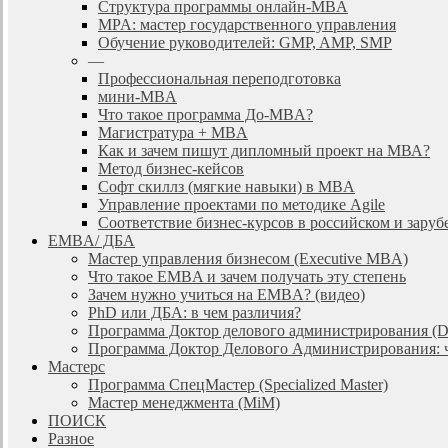
Cтруктура программы онлайн-MBA
MPA: мастер государственного управления
Обучение руководителей: GMP, AMP, SMP
—
Профессиональная переподготовка
мини-MBA
Что такое программа До-MBA?
Магистратура + MBA
Как и зачем пишут дипломный проект на МВА?
Метод бизнес-кейсов
Софт скиллз (мягкие навыки) в MBA
Управление проектами по методике Agile
Соответствие бизнес-курсов в российском и зар
EMBA/ ДБA
Мастер управления бизнесом (Executive MBA)
Что такое EMBA и зачем получать эту степень
Зачем нужно учиться на EMBA? (видео)
PhD или ДБА: в чем различия?
Программа Доктор делового администрирования (
Программа Доктор Делового Администрирования: чт
Мастерс
Программа СпецМастер (Specialized Master)
Мастер менеджмента (MiM)
ПОИСК
Разное