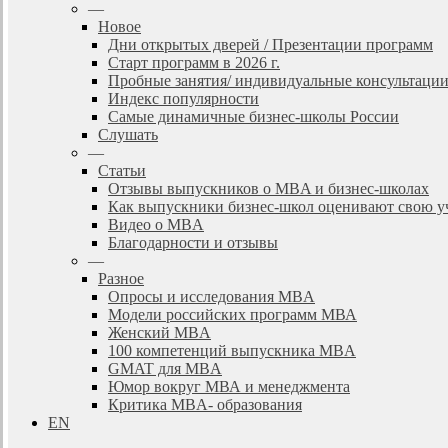
—
Новое
Дни открытых дверей / Презентации программ
Старт программ в 2026 г.
Пробные занятия/ индивидуальные консультаци
Индекс популярности
Самые динамичные бизнес-школы России
Слушать
—
Статьи
Отзывы выпускников о MBA и бизнес-школах
Как выпускники бизнес-школ оценивают свою у
Видео о MBA
Благодарности и отзывы
—
Разное
Опросы и исследования MBA
Модели российских программ МВА
Женский MBA
100 компетенций выпускника MBA
GMAT для MBA
Юмор вокруг МВА и менеджмента
Критика MBA- образования
EN