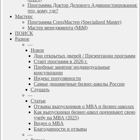
Программа Доктор Делового Администрирования:
что, кому, где?
Мастерс
Программа СпецМастер (Specialized Master)
Мастер менеджмента (MiM)
ПОИСК
Разное
—
Новое
Дни открытых дверей / Презентации программ
Старт программ в 2026 г.
Пробные занятия/ индивидуальные
консультации
Индекс популярности
Самые динамичные бизнес-школы России
Слушать
—
Статьи
Отзывы выпускников о MBA и бизнес-школах
Как выпускники бизнес-школ оценивают свою
учебу на МВА (2025)
Видео о MBA
Благодарности и отзывы
—