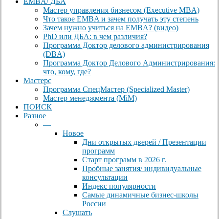
EMBA/ ДБA
Мастер управления бизнесом (Executive MBA)
Что такое EMBA и зачем получать эту степень
Зачем нужно учиться на EMBA? (видео)
PhD или ДБА: в чем различия?
Программа Доктор делового администрирования
(DBА)
Программа Доктор Делового Администрирования:
что, кому, где?
Мастерс
Программа СпецМастер (Specialized Master)
Мастер менеджмента (MiM)
ПОИСК
Разное
—
Новое
Дни открытых дверей / Презентации
программ
Старт программ в 2026 г.
Пробные занятия/ индивидуальные
консультации
Индекс популярности
Самые динамичные бизнес-школы
России
Слушать