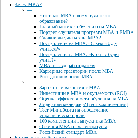
Close
Зачем MBA?
Menu
—
Что такое МВА и кому нужно это
образование?
Главный мотив к обучению на МВА
Портрет слушателя программ МВА и EMBA
Сложно ли учиться на МВА?
Поступление на МВА: «С кем я буду
учиться?»
Поступление на МВА: «Кто нас будет
учить?»
МВА: взгляд работодателя
Карьерные траектории после МВА
Рост доходов после МВА
—
Зарплаты и вакансии с MBA
Инвестиции в МВА и окупаемость (ROI)
Оценка эффективности обучения на МВА
Лидер или менеджер? [тест компетенций]
Тест Минцберга на определение
управленческой роли
100 компетенций выпускника MBA
Отличия МВА от магистратуры
Российский стандарт MBA
Бизнес-школы/ Рейтинги