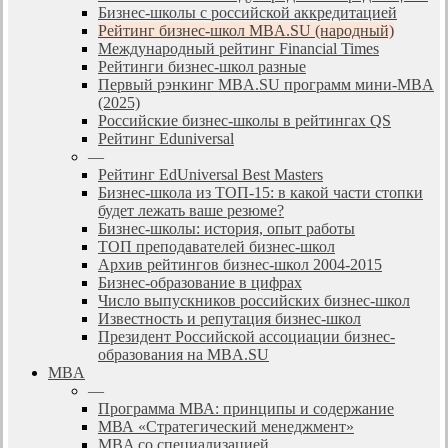
Бизнес-школы с российской аккредитацией
Рейтинг бизнес-школ MBA.SU (народный)
Международный рейтинг Financial Times
Рейтинги бизнес-школ разные
Первый рэнкинг MBA.SU программ мини-MBA
(2025)
Российские бизнес-школы в рейтингах QS
Рейтинг Eduniversal
—
Рейтинг EdUniversal Best Masters
Бизнес-школа из ТОП-15: в какой части стопки
будет лежать ваше резюме?
Бизнес-школы: история, опыт работы
ТОП преподавателей бизнес-школ
Архив рейтингов бизнес-школ 2004-2015
Бизнес-образование в цифрах
Число выпускников российских бизнес-школ
Известность и репутация бизнес-школ
Президент Российской ассоциации бизнес-
образования на MBA.SU
MBA
—
Программа МВА: принципы и содержание
МВА «Cтратегический менеджмент»
MBA со специализацией