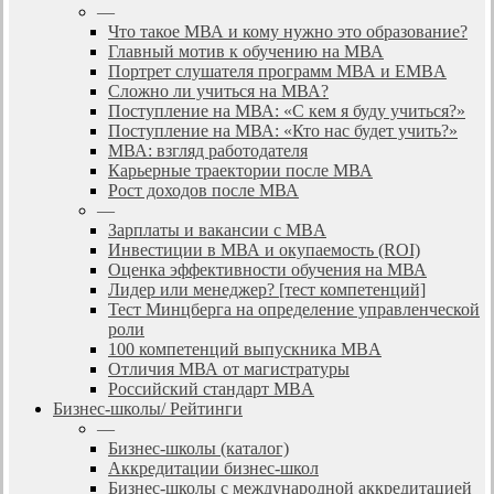
—
Что такое МВА и кому нужно это образование?
Главный мотив к обучению на МВА
Портрет слушателя программ МВА и EMBA
Сложно ли учиться на МВА?
Поступление на МВА: «С кем я буду учиться?»
Поступление на МВА: «Кто нас будет учить?»
МВА: взгляд работодателя
Карьерные траектории после МВА
Рост доходов после МВА
—
Зарплаты и вакансии с MBA
Инвестиции в МВА и окупаемость (ROI)
Оценка эффективности обучения на МВА
Лидер или менеджер? [тест компетенций]
Тест Минцберга на определение управленческой
роли
100 компетенций выпускника MBA
Отличия МВА от магистратуры
Российский стандарт MBA
Бизнес-школы/ Рейтинги
—
Бизнес-школы (каталог)
Аккредитации бизнес-школ
Бизнес-школы с международной аккредитацией