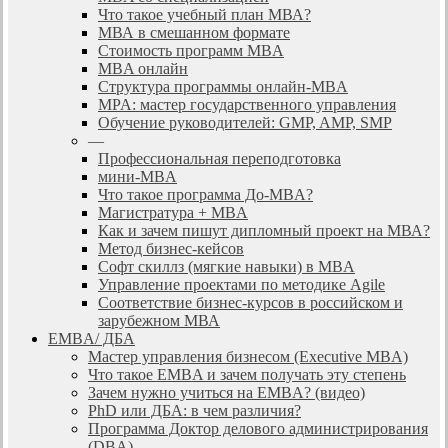
Что такое учебный план МВА?
МВА в смешанном формате
Стоимость программ MBA
MBA онлайн
Cтруктура программы онлайн-MBA
MPA: мастер государственного управления
Обучение руководителей: GMP, AMP, SMP
—
Профессиональная переподготовка
мини-MBA
Что такое программа До-MBA?
Магистратура + MBA
Как и зачем пишут дипломный проект на МВА?
Метод бизнес-кейсов
Софт скиллз (мягкие навыки) в MBA
Управление проектами по методике Agile
Соответствие бизнес-курсов в российском и
зарубежном МВА
EMBA/ ДБA
Мастер управления бизнесом (Executive MBA)
Что такое EMBA и зачем получать эту степень
Зачем нужно учиться на EMBA? (видео)
PhD или ДБА: в чем различия?
Программа Доктор делового администрирования
(DBА)