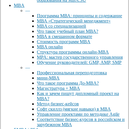
образования на MBA.SU
MBA
—
Программа МВА: принципы и содержание
МВА «Cтратегический менеджмент»
MBA со специализацией
Что такое учебный план МВА?
МВА в смешанном формате
Стоимость программ MBA
MBA онлайн
Cтруктура программы онлайн-MBA
MPA: мастер государственного управления
Обучение руководителей: GMP, AMP, SMP
—
Профессиональная переподготовка
мини-MBA
Что такое программа До-MBA?
Магистратура + MBA
Как и зачем пишут дипломный проект на
МВА?
Метод бизнес-кейсов
Софт скиллз (мягкие навыки) в MBA
Управление проектами по методике Agile
Соответствие бизнес-курсов в российском и
зарубежном МВА