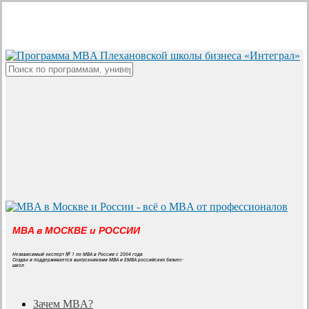
Skip
to
main
content
Close
Search
MBA в МОСКВЕ и РОССИИ
Независимый эксперт № 1 по MBA в России с 2004 года
Создан и поддерживается выпускниками MBA и EMBA российских бизнес-
школ
search
Menu
Зачем MBA?