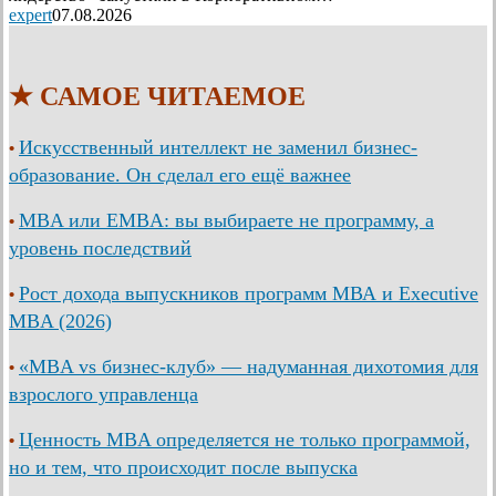
expert
07.08.2026
★ САМОЕ ЧИТАЕМОЕ
Искусственный интеллект не заменил бизнес-
•
образование. Он сделал его ещё важнее
MBA или EMBA: вы выбираете не программу, а
•
уровень последствий
Рост дохода выпускников программ МВА и Executive
•
MBA (2026)
«MBA vs бизнес-клуб» — надуманная дихотомия для
•
взрослого управленца
Ценность MBA определяется не только программой,
•
но и тем, что происходит после выпуска