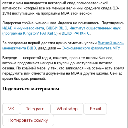
связи с чем наблюдается некоторый спад пользовательской
активности, который все же меньше величины среднего спада (10-
15%) поступивших на программы МВА этой весной.
Лидерская тройка бизнес-школ Индекса не поменялась. Подтянулись
ИДАБ Финуниверситета
,
ВШБИ ВШЭ
,
Институт общественных наук
(программа Kingston/ РАНХиГС)
и
ВШКУ РАНХиГС
.
За пределами первой десятки нужно отметить успехи
Высшей школы
менеджмента ВШЭ
, двадцатки —
Экономического факультета МГУ.
Впереди — непростой год и, кажется, правы те школы бизнеса,
которые продолжают наборы в группы до наступления летнего
сезона. По крайней мере, у тех, кто записался «на осень» есть время
передумать или отнести документы на MBA в другие школы. Сейчас
время быстрых решений.
Поделиться материалом
VK
Telegram
WhatsApp
Email
Копировать ссылку