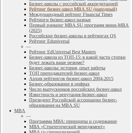
Бизнес-школы с российской аккредитацией
Рейтинг бизнес-школ MBA.SU (народный)
Международный рейтинг Financial Times
Рейтинги бизнес-школ разные
Первый рэнкинг MBA.SU программ мини-MBA
(2025)
Российские бизнес-школы в рейтингах QS
Рейтинг Eduniversal
—
Рейтинг EdUniversal Best Masters
Бизнес-школа из ТОП-15: в какой части стопки
будет лежать ваше резюме?
Бизнес-школы: история, опыт работы
ТОП преподавателей бизнес-школ
Архив рейтингов бизнес-школ 2004-2015
Бизнес-образование в цифрах
Число выпускников российских бизнес-школ
Известность и репутация бизнес-школ
Президент Российской ассоциации бизнес-
образования на MBA.SU
MBA
—
Программа МВА: принципы и содержание
МВА «Cтратегический менеджмент»
MBA со специализацией