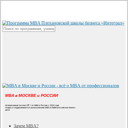
Skip
to
main
content
Close
Search
MBA в МОСКВЕ и РОССИИ
Независимый эксперт № 1 по MBA в России с 2004 года
Создан и поддерживается выпускниками MBA и EMBA российских бизнес-
школ
search
Menu
Зачем MBA?