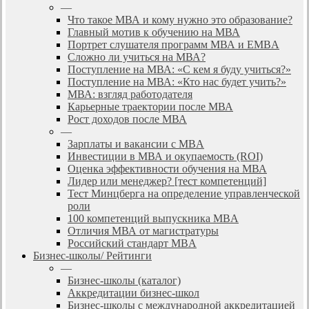
—
Что такое МВА и кому нужно это образование?
Главный мотив к обучению на МВА
Портрет слушателя программ МВА и EMBA
Сложно ли учиться на МВА?
Поступление на МВА: «С кем я буду учиться?»
Поступление на МВА: «Кто нас будет учить?»
МВА: взгляд работодателя
Карьерные траектории после МВА
Рост доходов после МВА
—
Зарплаты и вакансии с MBA
Инвестиции в МВА и окупаемость (ROI)
Оценка эффективности обучения на МВА
Лидер или менеджер? [тест компетенций]
Тест Минцберга на определение управленческой
роли
100 компетенций выпускника MBA
Отличия МВА от магистратуры
Российский стандарт MBA
Бизнес-школы/ Рейтинги
—
Бизнес-школы (каталог)
Аккредитации бизнес-школ
Бизнес-школы с международной аккредитацией