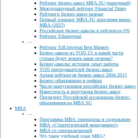
Рейтинг бизнес-школ MBA.SU (народный)
Международный рейтинг Financial Times
Рейтинги бизнес-школ разные
Первый рэнкинг MBA.SU программ мини-
MBA (2025)
Российские бизнес-школы в рейтингах QS
Рейтинг Eduniversal
—
Рейтинг EdUniversal Best Masters
Бизнес-школа из ТОП-15: в какой части
стопки будет лежать ваше резюме?
Бизнес-школы: история, опыт работы
ТОП преподавателей бизнес-школ
Архив рейтингов бизнес-школ 2004-2015
Бизнес-образование в цифрах
Число выпускников российских бизнес-школ
Известность и репутация бизнес-школ
Президент Российской ассоциации бизнес-
образования на MBA.SU
MBA
—
Программа МВА: принципы и содержание
МВА «Cтратегический менеджмент»
MBA со специализацией
Что такое учебный план МВА?