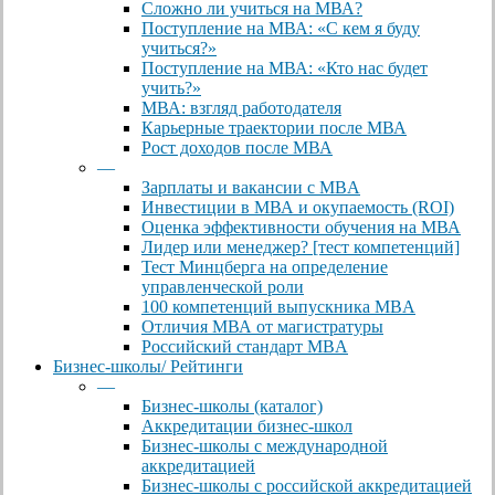
Сложно ли учиться на МВА?
Поступление на МВА: «С кем я буду
учиться?»
Поступление на МВА: «Кто нас будет
учить?»
МВА: взгляд работодателя
Карьерные траектории после МВА
Рост доходов после МВА
—
Зарплаты и вакансии с MBA
Инвестиции в МВА и окупаемость (ROI)
Оценка эффективности обучения на МВА
Лидер или менеджер? [тест компетенций]
Тест Минцберга на определение
управленческой роли
100 компетенций выпускника MBA
Отличия МВА от магистратуры
Российский стандарт MBA
Бизнес-школы/ Рейтинги
—
Бизнес-школы (каталог)
Аккредитации бизнес-школ
Бизнес-школы с международной
аккредитацией
Бизнес-школы с российской аккредитацией