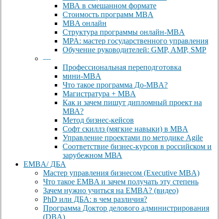
МВА в смешанном формате
Стоимость программ MBA
MBA онлайн
Cтруктура программы онлайн-MBA
MPA: мастер государственного управления
Обучение руководителей: GMP, AMP, SMP
—
Профессиональная переподготовка
мини-MBA
Что такое программа До-MBA?
Магистратура + MBA
Как и зачем пишут дипломный проект на
МВА?
Метод бизнес-кейсов
Софт скиллз (мягкие навыки) в MBA
Управление проектами по методике Agile
Соответствие бизнес-курсов в российском и
зарубежном МВА
EMBA/ ДБA
Мастер управления бизнесом (Executive MBA)
Что такое EMBA и зачем получать эту степень
Зачем нужно учиться на EMBA? (видео)
PhD или ДБА: в чем различия?
Программа Доктор делового администрирования
(DBА)