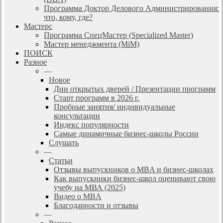
Программа Доктор Делового Администрирования:
что, кому, где?
Мастерс
Программа СпецМастер (Specialized Master)
Мастер менеджмента (MiM)
ПОИСК
Разное
—
Новое
Дни открытых дверей / Презентации программ
Старт программ в 2026 г.
Пробные занятия/ индивидуальные
консультации
Индекс популярности
Самые динамичные бизнес-школы России
Слушать
—
Статьи
Отзывы выпускников о MBA и бизнес-школах
Как выпускники бизнес-школ оценивают свою
учебу на МВА (2025)
Видео о MBA
Благодарности и отзывы
—