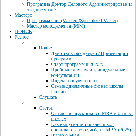
Программа Доктор Делового Администрирования:
что, кому, где?
Мастерс
Программа СпецМастер (Specialized Master)
Мастер менеджмента (MiM)
ПОИСК
Разное
—
Новое
Дни открытых дверей / Презентации
программ
Старт программ в 2026 г.
Пробные занятия/ индивидуальные
консультации
Индекс популярности
Самые динамичные бизнес-школы
России
Слушать
—
Статьи
Отзывы выпускников о MBA и бизнес-
школах
Как выпускники бизнес-школ
оценивают свою учебу на МВА (2025)
Видео о MBA