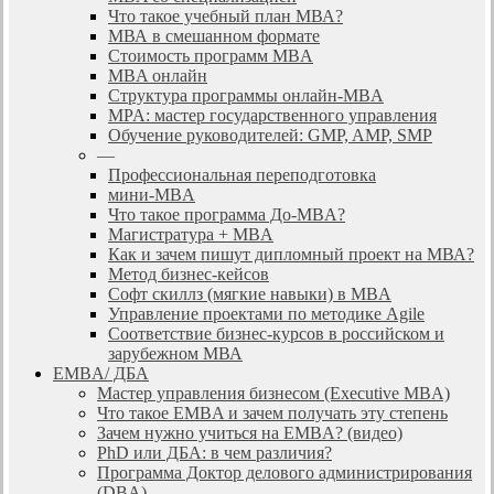
Что такое учебный план МВА?
МВА в смешанном формате
Стоимость программ MBA
MBA онлайн
Cтруктура программы онлайн-MBA
MPA: мастер государственного управления
Обучение руководителей: GMP, AMP, SMP
—
Профессиональная переподготовка
мини-MBA
Что такое программа До-MBA?
Магистратура + MBA
Как и зачем пишут дипломный проект на МВА?
Метод бизнес-кейсов
Софт скиллз (мягкие навыки) в MBA
Управление проектами по методике Agile
Соответствие бизнес-курсов в российском и
зарубежном МВА
EMBA/ ДБA
Мастер управления бизнесом (Executive MBA)
Что такое EMBA и зачем получать эту степень
Зачем нужно учиться на EMBA? (видео)
PhD или ДБА: в чем различия?
Программа Доктор делового администрирования
(DBА)