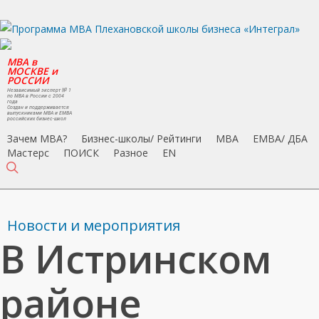
Skip
to
main
MBA в
content
МОСКВЕ и
РОССИИ
Независимый эксперт № 1
по MBA в России с 2004
года
Создан и поддерживается
выпускниками MBA и EMBA
российских бизнес-школ
Зачем MBA?
Бизнес-школы/ Рейтинги
MBA
EMBA/ ДБA
Мастерс
ПОИСК
Разное
EN
search
Новости и мероприятия
В Истринском
районе