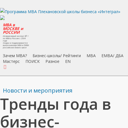
Skip
to
main
MBA в
content
МОСКВЕ и
РОССИИ
Независимый эксперт № 1
по MBA в России с 2004
года
Создан и поддерживается
выпускниками MBA и EMBA
российских бизнес-школ
Зачем MBA?
Бизнес-школы/ Рейтинги
MBA
EMBA/ ДБA
Мастерс
ПОИСК
Разное
EN
search
Новости и мероприятия
Тренды года в
бизнес-