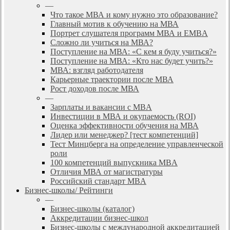
—
Что такое МВА и кому нужно это образование?
Главный мотив к обучению на МВА
Портрет слушателя программ МВА и EMBA
Сложно ли учиться на МВА?
Поступление на МВА: «С кем я буду учиться?»
Поступление на МВА: «Кто нас будет учить?»
МВА: взгляд работодателя
Карьерные траектории после МВА
Рост доходов после МВА
—
Зарплаты и вакансии с MBA
Инвестиции в МВА и окупаемость (ROI)
Оценка эффективности обучения на МВА
Лидер или менеджер? [тест компетенций]
Тест Минцберга на определение управленческой
роли
100 компетенций выпускника MBA
Отличия МВА от магистратуры
Российский стандарт MBA
Бизнес-школы/ Рейтинги
—
Бизнес-школы (каталог)
Аккредитации бизнес-школ
Бизнес-школы с международной аккредитацией