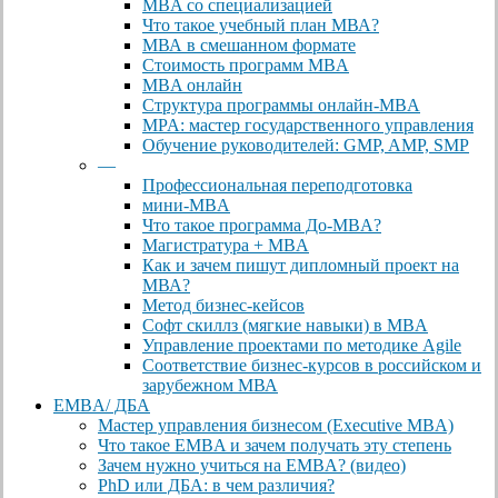
MBA со специализацией
Что такое учебный план МВА?
МВА в смешанном формате
Стоимость программ MBA
MBA онлайн
Cтруктура программы онлайн-MBA
MPA: мастер государственного управления
Обучение руководителей: GMP, AMP, SMP
—
Профессиональная переподготовка
мини-MBA
Что такое программа До-MBA?
Магистратура + MBA
Как и зачем пишут дипломный проект на
МВА?
Метод бизнес-кейсов
Софт скиллз (мягкие навыки) в MBA
Управление проектами по методике Agile
Соответствие бизнес-курсов в российском и
зарубежном МВА
EMBA/ ДБA
Мастер управления бизнесом (Executive MBA)
Что такое EMBA и зачем получать эту степень
Зачем нужно учиться на EMBA? (видео)
PhD или ДБА: в чем различия?