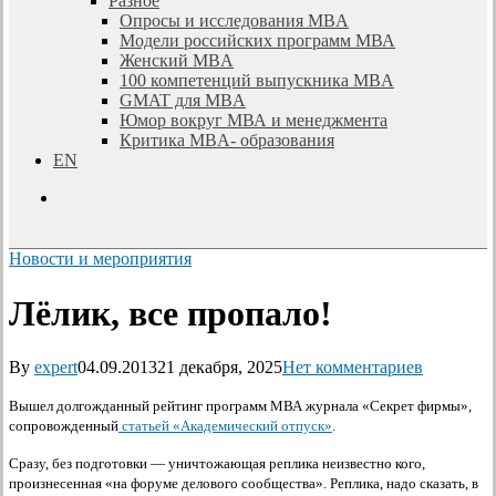
Разное
Опросы и исследования MBA
Модели российских программ МВА
Женский MBA
100 компетенций выпускника MBA
GMAT для MBA
Юмор вокруг МВА и менеджмента
Критика MBA- образования
EN
search
Новости и мероприятия
Лёлик, все пропало!
By
expert
04.09.2013
21 декабря, 2025
Нет комментариев
Вышел долгожданный рейтинг программ МВА журнала «Секрет фирмы»,
сопровожденный
статьей «Академический отпуск»
.
Сразу, без подготовки — уничтожающая реплика неизвестно кого,
произнесенная «на форуме делового сообщества». Реплика, надо сказать, в