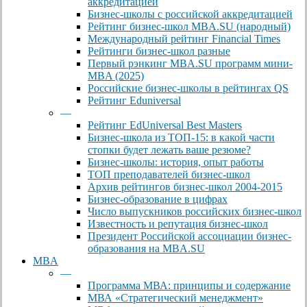
аккредитацией
Бизнес-школы с российской аккредитацией
Рейтинг бизнес-школ MBA.SU (народный)
Международный рейтинг Financial Times
Рейтинги бизнес-школ разные
Первый рэнкинг MBA.SU программ мини-
MBA (2025)
Российские бизнес-школы в рейтингах QS
Рейтинг Eduniversal
—
Рейтинг EdUniversal Best Masters
Бизнес-школа из ТОП-15: в какой части
стопки будет лежать ваше резюме?
Бизнес-школы: история, опыт работы
ТОП преподавателей бизнес-школ
Архив рейтингов бизнес-школ 2004-2015
Бизнес-образование в цифрах
Число выпускников российских бизнес-школ
Известность и репутация бизнес-школ
Президент Российской ассоциации бизнес-
образования на MBA.SU
MBA
—
Программа МВА: принципы и содержание
МВА «Cтратегический менеджмент»