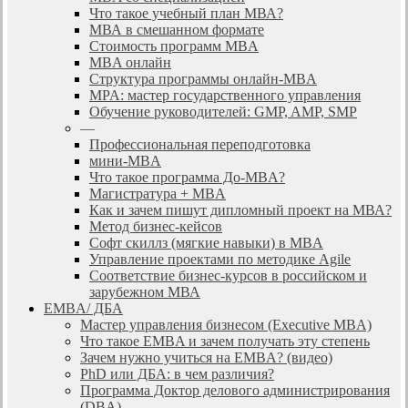
Что такое учебный план МВА?
МВА в смешанном формате
Стоимость программ MBA
MBA онлайн
Cтруктура программы онлайн-MBA
MPA: мастер государственного управления
Обучение руководителей: GMP, AMP, SMP
—
Профессиональная переподготовка
мини-MBA
Что такое программа До-MBA?
Магистратура + MBA
Как и зачем пишут дипломный проект на МВА?
Метод бизнес-кейсов
Софт скиллз (мягкие навыки) в MBA
Управление проектами по методике Agile
Соответствие бизнес-курсов в российском и
зарубежном МВА
EMBA/ ДБA
Мастер управления бизнесом (Executive MBA)
Что такое EMBA и зачем получать эту степень
Зачем нужно учиться на EMBA? (видео)
PhD или ДБА: в чем различия?
Программа Доктор делового администрирования
(DBА)