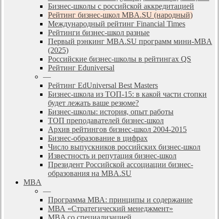
Бизнес-школы с российской аккредитацией
Рейтинг бизнес-школ MBA.SU (народный)
Международный рейтинг Financial Times
Рейтинги бизнес-школ разные
Первый рэнкинг MBA.SU программ мини-MBA
(2025)
Российские бизнес-школы в рейтингах QS
Рейтинг Eduniversal
—
Рейтинг EdUniversal Best Masters
Бизнес-школа из ТОП-15: в какой части стопки
будет лежать ваше резюме?
Бизнес-школы: история, опыт работы
ТОП преподавателей бизнес-школ
Архив рейтингов бизнес-школ 2004-2015
Бизнес-образование в цифрах
Число выпускников российских бизнес-школ
Известность и репутация бизнес-школ
Президент Российской ассоциации бизнес-
образования на MBA.SU
MBA
—
Программа МВА: принципы и содержание
МВА «Cтратегический менеджмент»
MBA со специализацией