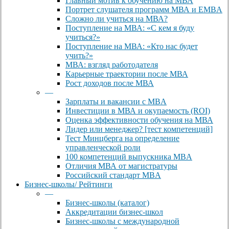
Главный мотив к обучению на МВА
Портрет слушателя программ МВА и EMBA
Сложно ли учиться на МВА?
Поступление на МВА: «С кем я буду
учиться?»
Поступление на МВА: «Кто нас будет
учить?»
МВА: взгляд работодателя
Карьерные траектории после МВА
Рост доходов после МВА
—
Зарплаты и вакансии с MBA
Инвестиции в МВА и окупаемость (ROI)
Оценка эффективности обучения на МВА
Лидер или менеджер? [тест компетенций]
Тест Минцберга на определение
управленческой роли
100 компетенций выпускника MBA
Отличия МВА от магистратуры
Российский стандарт MBA
Бизнес-школы/ Рейтинги
—
Бизнес-школы (каталог)
Аккредитации бизнес-школ
Бизнес-школы с международной