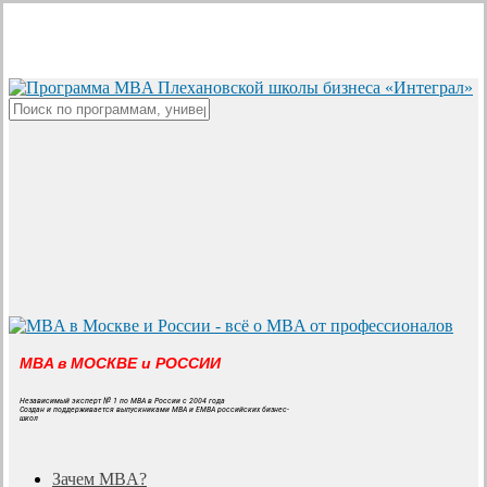
Skip
to
main
content
Close
Search
MBA в МОСКВЕ и РОССИИ
Независимый эксперт № 1 по MBA в России с 2004 года
Создан и поддерживается выпускниками MBA и EMBA российских бизнес-
школ
search
Menu
Зачем MBA?