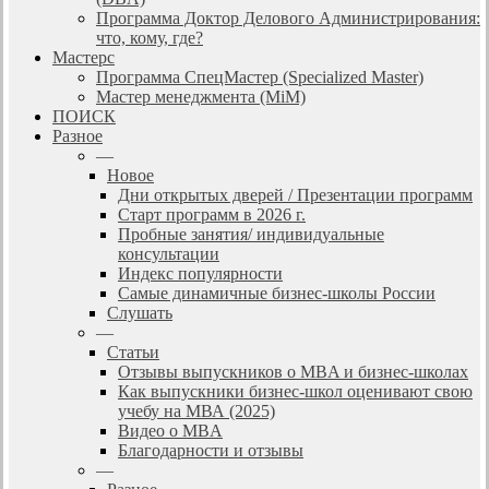
Программа Доктор Делового Администрирования:
что, кому, где?
Мастерс
Программа СпецМастер (Specialized Master)
Мастер менеджмента (MiM)
ПОИСК
Разное
—
Новое
Дни открытых дверей / Презентации программ
Старт программ в 2026 г.
Пробные занятия/ индивидуальные
консультации
Индекс популярности
Самые динамичные бизнес-школы России
Слушать
—
Статьи
Отзывы выпускников о MBA и бизнес-школах
Как выпускники бизнес-школ оценивают свою
учебу на МВА (2025)
Видео о MBA
Благодарности и отзывы
—