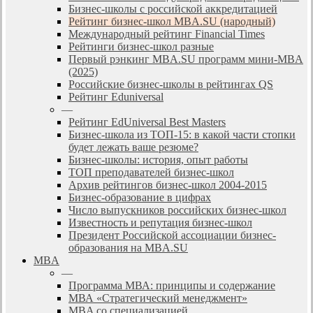
Бизнес-школы с российской аккредитацией
Рейтинг бизнес-школ MBA.SU (народный)
Международный рейтинг Financial Times
Рейтинги бизнес-школ разные
Первый рэнкинг MBA.SU программ мини-MBA
(2025)
Российские бизнес-школы в рейтингах QS
Рейтинг Eduniversal
—
Рейтинг EdUniversal Best Masters
Бизнес-школа из ТОП-15: в какой части стопки
будет лежать ваше резюме?
Бизнес-школы: история, опыт работы
ТОП преподавателей бизнес-школ
Архив рейтингов бизнес-школ 2004-2015
Бизнес-образование в цифрах
Число выпускников российских бизнес-школ
Известность и репутация бизнес-школ
Президент Российской ассоциации бизнес-
образования на MBA.SU
MBA
—
Программа МВА: принципы и содержание
МВА «Cтратегический менеджмент»
MBA со специализацией