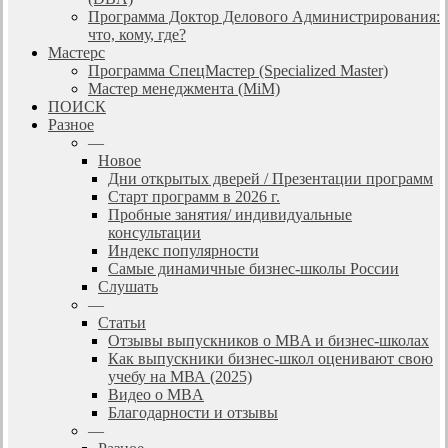
Программа Доктор Делового Администрирования:
что, кому, где?
Мастерс
Программа СпецМастер (Specialized Master)
Мастер менеджмента (MiM)
ПОИСК
Разное
—
Новое
Дни открытых дверей / Презентации программ
Старт программ в 2026 г.
Пробные занятия/ индивидуальные
консультации
Индекс популярности
Самые динамичные бизнес-школы России
Слушать
—
Статьи
Отзывы выпускников о MBA и бизнес-школах
Как выпускники бизнес-школ оценивают свою
учебу на МВА (2025)
Видео о MBA
Благодарности и отзывы
—