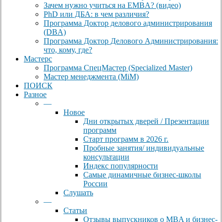
Зачем нужно учиться на EMBA? (видео)
PhD или ДБА: в чем различия?
Программа Доктор делового администрирования
(DBА)
Программа Доктор Делового Администрирования:
что, кому, где?
Мастерс
Программа СпецМастер (Specialized Master)
Мастер менеджмента (MiM)
ПОИСК
Разное
—
Новое
Дни открытых дверей / Презентации
программ
Старт программ в 2026 г.
Пробные занятия/ индивидуальные
консультации
Индекс популярности
Самые динамичные бизнес-школы
России
Слушать
—
Статьи
Отзывы выпускников о MBA и бизнес-