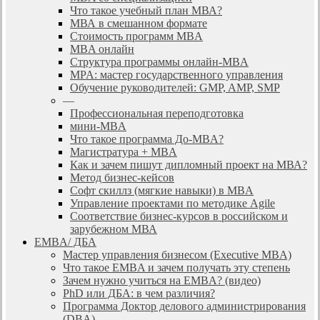
Что такое учебный план МВА?
МВА в смешанном формате
Стоимость программ MBA
MBA онлайн
Cтруктура программы онлайн-MBA
MPA: мастер государственного управления
Обучение руководителей: GMP, AMP, SMP
—
Профессиональная переподготовка
мини-MBA
Что такое программа До-MBA?
Магистратура + MBA
Как и зачем пишут дипломный проект на МВА?
Метод бизнес-кейсов
Софт скиллз (мягкие навыки) в MBA
Управление проектами по методике Agile
Соответствие бизнес-курсов в российском и
зарубежном МВА
EMBA/ ДБA
Мастер управления бизнесом (Executive MBA)
Что такое EMBA и зачем получать эту степень
Зачем нужно учиться на EMBA? (видео)
PhD или ДБА: в чем различия?
Программа Доктор делового администрирования
(DBА)