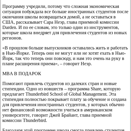
Программу учредили, потому что сложная экономическая
ситуация побуждала все больше иностранных студентов после
окончания школы возвращаться домой, а не оставаться в
США, рассказывает Сара Неэр, глава приемной комиссии
Darden. И по ее словам, это только один из инструментов,
которые школа внедряет для привлечения студентов из новых
регионов.
«В прошлом больше выпускников оставались жить и работать
в Нью-Йорке. Теперь они не могут или не хотят ехать в Нью-
Йорк, так что теперь они повсюду, и нам это очень на руку в
плане расширения приема», – говорит Неэр.
MBA В ПОДАРОК
Помогают привлечь студентов из далеких стран и новые
стипендии. Одно из новшеств – программа Share, которую
предлагает Thunderbird School of Global Management. Эта
стипендия полностью покрывает плату за обучение и создана
для привлечения иностранных студентов, у которых обычно
нет финансовой возможности учиться в американском
университете, говорит Джей Брайант, глава приемной
комиссии Thunderbird.
Благодаря этой программе школа смогла привлечь студентов