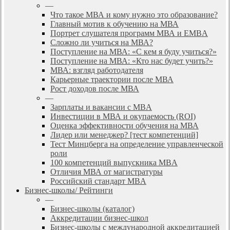
—
Что такое МВА и кому нужно это образование?
Главный мотив к обучению на МВА
Портрет слушателя программ МВА и EMBA
Сложно ли учиться на МВА?
Поступление на МВА: «С кем я буду учиться?»
Поступление на МВА: «Кто нас будет учить?»
МВА: взгляд работодателя
Карьерные траектории после МВА
Рост доходов после МВА
—
Зарплаты и вакансии с MBA
Инвестиции в МВА и окупаемость (ROI)
Оценка эффективности обучения на МВА
Лидер или менеджер? [тест компетенций]
Тест Минцберга на определение управленческой
роли
100 компетенций выпускника MBA
Отличия МВА от магистратуры
Российский стандарт MBA
Бизнес-школы/ Рейтинги
—
Бизнес-школы (каталог)
Аккредитации бизнес-школ
Бизнес-школы с международной аккредитацией