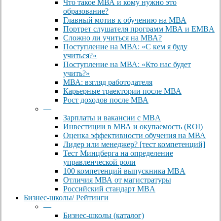
Что такое МВА и кому нужно это
образование?
Главный мотив к обучению на МВА
Портрет слушателя программ МВА и EMBA
Сложно ли учиться на МВА?
Поступление на МВА: «С кем я буду
учиться?»
Поступление на МВА: «Кто нас будет
учить?»
МВА: взгляд работодателя
Карьерные траектории после МВА
Рост доходов после МВА
—
Зарплаты и вакансии с MBA
Инвестиции в МВА и окупаемость (ROI)
Оценка эффективности обучения на МВА
Лидер или менеджер? [тест компетенций]
Тест Минцберга на определение
управленческой роли
100 компетенций выпускника MBA
Отличия МВА от магистратуры
Российский стандарт MBA
Бизнес-школы/ Рейтинги
—
Бизнес-школы (каталог)