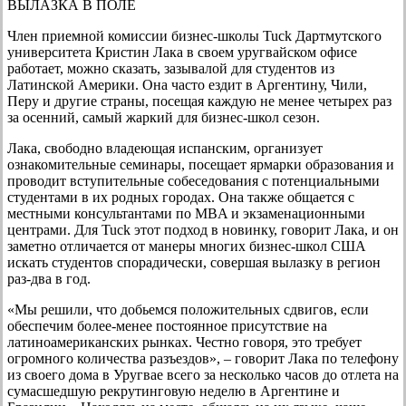
ВЫЛАЗКА В ПОЛЕ
Член приемной комиссии бизнес-школы Tuck Дартмутского
университета Кристин Лака в своем уругвайском офисе
работает, можно сказать, зазывалой для студентов из
Латинской Америки. Она часто ездит в Аргентину, Чили,
Перу и другие страны, посещая каждую не менее четырех раз
за осенний, самый жаркий для бизнес-школ сезон.
Лака, свободно владеющая испанским, организует
ознакомительные семинары, посещает ярмарки образования и
проводит вступительные собеседования с потенциальными
студентами в их родных городах. Она также общается с
местными консультантами по MBA и экзаменационными
центрами. Для Tuck этот подход в новинку, говорит Лака, и он
заметно отличается от манеры многих бизнес-школ США
искать студентов спорадически, совершая вылазку в регион
раз-два в год.
«Мы решили, что добьемся положительных сдвигов, если
обеспечим более-менее постоянное присутствие на
латиноамериканских рынках. Честно говоря, это требует
огромного количества разъездов», – говорит Лака по телефону
из своего дома в Уругвае всего за несколько часов до отлета на
сумасшедшую рекрутинговую неделю в Аргентине и