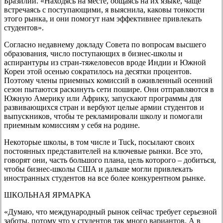
Бразилии. «Находясь на месте, общаясь на их языке, чаще
встречаясь с поступающими, я выяснила, каковы тонкости
этого рынка, и они помогут нам эффективнее привлекать
студентов».
Согласно недавнему докладу Совета по вопросам высшего
образования, число поступающих в бизнес-школы и
аспирантуры из стран-тяжеловесов вроде Индии и Южной
Кореи этой осенью сократилось на десятки процентов.
Поэтому члены приемных комиссий в оживленный осенний
сезон пытаются раскинуть сети пошире. Они отправляются в
Южную Америку или Африку, запускают программы для
развивающихся стран и вербуют целые армии студентов и
выпускников, чтобы те рекламировали школу и помогали
приемным комиссиям у себя на родине.
Некоторые школы, в том числе и Tuck, посылают своих
постоянных представителей на ключевые рынки. Все это,
говорят они, часть большого плана, цель которого – добиться,
чтобы бизнес-школы США и дальше могли привлекать
иностранных студентов на все более конкурентном рынке.
ШКОЛЬНАЯ ЯРМАРКА
«Думаю, что международный рынок сейчас требует серьезной
заботы, потому что у студентов так много вариантов. А в