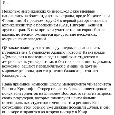
Tour.
Несколько американских бизнес-школ даже впервые
нацелились на более отдаленные страны, вроде Казахстана и
Филиппин. В прошлом году QS в первый раз организовала
африканский тур с посещением ЮАР, Нигерии, Кении и
других стран. В нем приняли участие только европейские
школы, но весной ожидается присутствие нескольких
американских заведений.
QS также планирует в этом году впервые организовать
путешествие в Саудовскую Аравию, говорит Квакварелли.
«Думаю, раз в последние годы индийских студентов в
американских университетах и без того очень много, деканы,
возможно, решают переключиться с Индии на другие
мировые регионы, для сохранения баланса», – считает
Квакварелли.
Глава приемной комиссии школы менеджмента университета
Бостона Кристофер Сторер старается больше инвестировать в
поиск абитуриентов на Ближнем Востоке, отвечая на запросы
своих рекрутеров, которые планируют найти больше
потенциальных студентов именно в этом регионе. Его
сотрудники этой осенью уже дважды посещали Дубаи, и сам
он вскоре отправится во вторую поездку в Каир.