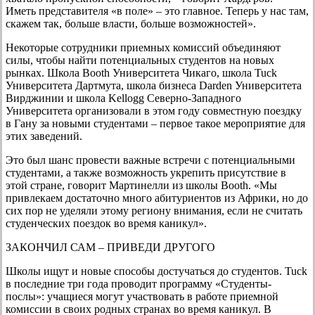
Иметь представителя «в поле» – это главное. Теперь у нас там,
скажем так, больше власти, больше возможностей».
Некоторые сотрудники приемных комиссий объединяют
силы, чтобы найти потенциальных студентов на новых
рынках. Школа Booth Университета Чикаго, школа Tuck
Университета Дартмута, школа бизнеса Darden Университета
Вирджинии и школа Kellogg Северно-Западного
Университета организовали в этом году совместную поездку
в Гану за новыми студентами – первое такое мероприятие для
этих заведений.
Это был шанс провести важные встречи с потенциальными
студентами, а также возможность укрепить присутствие в
этой стране, говорит Мартинелли из школы Booth. «Мы
привлекаем достаточно много абитуриентов из Африки, но до
сих пор не уделяли этому региону внимания, если не считать
студенческих поездок во время каникул».
ЗАКОНЧИЛ САМ – ПРИВЕДИ ДРУГОГО
Школы ищут и новые способы достучаться до студентов. Tuck
в последние три года проводит программу «Студенты-
послы»: учащиеся могут участвовать в работе приемной
комиссии в своих родных странах во время каникул. В