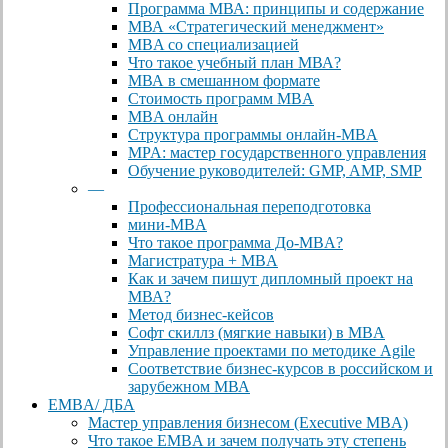
Программа МВА: принципы и содержание
МВА «Cтратегический менеджмент»
MBA со специализацией
Что такое учебный план МВА?
МВА в смешанном формате
Стоимость программ MBA
MBA онлайн
Cтруктура программы онлайн-MBA
MPA: мастер государственного управления
Обучение руководителей: GMP, AMP, SMP
—
Профессиональная переподготовка
мини-MBA
Что такое программа До-MBA?
Магистратура + MBA
Как и зачем пишут дипломный проект на
МВА?
Метод бизнес-кейсов
Софт скиллз (мягкие навыки) в MBA
Управление проектами по методике Agile
Соответствие бизнес-курсов в российском и
зарубежном МВА
EMBA/ ДБA
Мастер управления бизнесом (Executive MBA)
Что такое EMBA и зачем получать эту степень