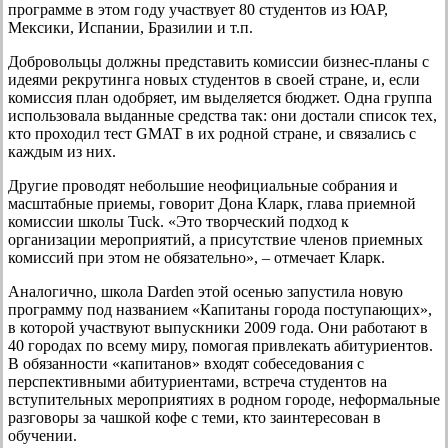
программе в этом году участвует 80 студентов из ЮАР,
Мексики, Испании, Бразилии и т.п.
Добровольцы должны представить комиссии бизнес-планы с
идеями рекрутинга новых студентов в своей стране, и, если
комиссия план одобряет, им выделяется бюджет. Одна группа
использовала выданные средства так: они достали список тех,
кто проходил тест GMAT в их родной стране, и связались с
каждым из них.
Другие проводят небольшие неофициальные собрания и
масштабные приемы, говорит Дона Кларк, глава приемной
комиссии школы Tuck. «Это творческий подход к
организации мероприятий, а присутствие членов приемных
комиссий при этом не обязательно», – отмечает Кларк.
Аналогично, школа Darden этой осенью запустила новую
программу под названием «Капитаны города поступающих»,
в которой участвуют выпускники 2009 года. Они работают в
40 городах по всему миру, помогая привлекать абитуриентов.
В обязанности «капитанов» входят собеседования с
перспективными абитуриентами, встреча студентов на
вступительных мероприятиях в родном городе, неформальные
разговоры за чашкой кофе с теми, кто заинтересован в
обучении.