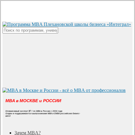
Skip
to
main
content
Close
Search
MBA в МОСКВЕ и РОССИИ
Независимый эксперт № 1 по MBA в России с 2004 года
Создан и поддерживается выпускниками MBA и EMBA российских бизнес-
школ
search
Menu
Зачем MBA?