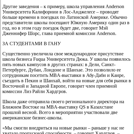
Другие заведения – к примеру, школа управления Anderson
Университета Калифорнии в Лос-Анджелесе – проводят
больше времени в поездках по Латинской Америке. Обычно
представители школы посещают Южную Америку один раз в
год, но в этом году поездок будет две, говорит Мэй
Дженнифер Шорс, глава приемной комиссии Anderson.
ЗА СТУДЕНТАМИ В ГАНУ
Существенно увеличила свое международное присутствие
школа бизнеса Fuqua Университета Дюка. У школы появилось
пять новых кампусов в других странах: в Дели, Санкт-
Петербурге, Дубаи, Лондоне и Шанхае. Это позволило ее
сотрудникам посетить MBA-выставки в Абу-Даби и Каире,
съездить в Пекин и Шанхай, войти на новые для себя рынки в
Восточной и Западной Европе, говорит член приемной
комиссии Лиз Райли Хардгров.
Школа даже отправила своего регионального директора на
Ближнем Востоке на MBA-выставку QS в Казахстане
прошлой весной. Всего в мероприятии участвовали две
американские бизнес-школы.
«Мы смогли внедриться на новые рынки – раньше у нас не
хватало пропускной способности, – говорит Хардгров. –