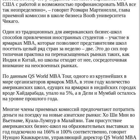
США с работой и возможностью профинансировать MBA все
так неопределенно», – говорит Розмари Мартинелли, глава
приемной комиссии в школе бизнеса Booth университета
Чикаго.
Один из традиционных для американских бизнес-школ
способов привлечения иностранных студентов – участие в
ярмарках MBA, которые позволяют представителям школ
посетить целый ряд стран за неделю – две. Это до сих пор
типичная практика на перенасыщенных рынках таких, как
Индия и Китай, но школы отходят от нее, сосредоточивая
внимание на неосвоенных рынках.
По данным QS World MBA Tour, одного из крупнейших в
мире организаторов ярмарок MBA, в этом году количество
американских школ, едущих на ярмарки в индийских городах
вроде Хайдарабада, упало на 5%, а в Дели и Мумбай осталось
на уровне прошлого года.
Многие члены приемных комиссий предпочитают потратить
деньги на поездку на новые азиатские рынки: Хо Ши Мин во
Вьетнаме, Куала-Лумпур в Малайзии. Там присутствие
американских бизнес-школ на образовательных выставках за
год подскочило на 166% и 100% соответственно, говорит
Нунцио Квакварелли, управляющий директор QS World MBA