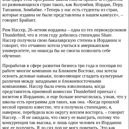
из развивающихся стран таких, как Колумбия, Иордан, Перу,
Танзания, Зимбабве. «Теперь у нас есть студенты из стран,
которые издавна не были представлены в нашем кампусе», –
говорит Брайант.
Рим Нассер, 26-летняя иорданка – одна из тех первокурсников
Thunderbird, что в этом году добились стипендии Share.
Нассер получила свою бакалаврскую степень в Иордании и
говорит, что отчаянно хотела учиться в американском
университете, но никогда бы не смогла позволить себе
обучение.
Проработав в сфере развития бизнеса три года и посещая по
работе многие компании на Ближнем Востоке, она хотела
освоить деловые навыки, позволяющие сгладить культурные
различия между западными и ближневосточными
компаниями. Нассер была очень взволнована, когда
представитель приемной комиссии Thunderbird приехал с
визитом в Иорданию, и еще больше впечатлилась, узнав, что у
школы есть программа для таких, как она. «Когда прошлой
весной пришло известие, что я получила стипендию, я,
наверное, перебудила всю округу воплем восторга, – говорит
Нассер. – Я не ожидала, что смогу ее выиграть, потому что
конкуренция так высока, и лишь один человек из Иордании
мог ее получить. Я до сих пор не могу поверить. Это как