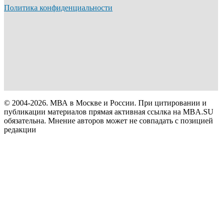
Политика конфиденциальности
© 2004-2026. МВА в Москве и России. При цитировании и
публикации материалов прямая активная ссылка на MBA.SU
обязательна. Мнение авторов может не совпадать с позицией
редакции
Зачем MBA?
Бизнес-школы/ Рейтинги
—
MBA
—
—
Что такое МВА и кому нужно это
EMBA/ ДБA
—
образование?
Зарплаты и вакансии с MBA
—
Бизнес-школы (каталог)
Главный мотив к обучению на МВА
Инвестиции в МВА и окупаемость (ROI)
Мастерс
—
Аккредитации бизнес-школ
Рейтинг EdUniversal Best Masters
Мастер управления бизнесом (Executive
Программа МВА: принципы и
Портрет слушателя программ МВА и
Оценка эффективности обучения на МВА