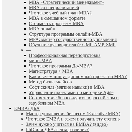
МВА «Cтратегический менеджмент»
MBA со специализацией
Что такое учебный план МВА?
МВА в смешанном формате
Стоимость программ MBA
MBA онлайн
Cтруктура программы онлайн-MBA
MPA: мастер государственного управления
Обучение руководителей: GMP, AMP, SMP
—
Профессиональная переподготовка
мини-MBA
Что такое программа До-MBA?
Магистратура + MBA
Как и зачем пишут дипломный проект на МВА?
Метод бизнес-кейсов
Софт скиллз (мягкие навыки) в MBA
Управление проектами по методике Agile
Соответствие бизнес-курсов в российском и
зарубежном МВА
EMBA/ ДБA
Мастер управления бизнесом (Executive MBA)
Что такое EMBA и зачем получать эту степень
Зачем нужно учиться на EMBA? (видео)
PhD или ДБА: в чем различия?