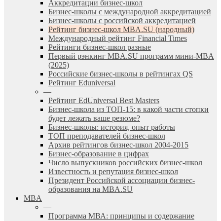
Аккредитации бизнес-школ
Бизнес-школы с международной аккредитацией
Бизнес-школы с российской аккредитацией
Рейтинг бизнес-школ MBA.SU (народный)
Международный рейтинг Financial Times
Рейтинги бизнес-школ разные
Первый рэнкинг MBA.SU программ мини-MBA
(2025)
Российские бизнес-школы в рейтингах QS
Рейтинг Eduniversal
—
Рейтинг EdUniversal Best Masters
Бизнес-школа из ТОП-15: в какой части стопки
будет лежать ваше резюме?
Бизнес-школы: история, опыт работы
ТОП преподавателей бизнес-школ
Архив рейтингов бизнес-школ 2004-2015
Бизнес-образование в цифрах
Число выпускников российских бизнес-школ
Известность и репутация бизнес-школ
Президент Российской ассоциации бизнес-
образования на MBA.SU
MBA
—
Программа МВА: принципы и содержание