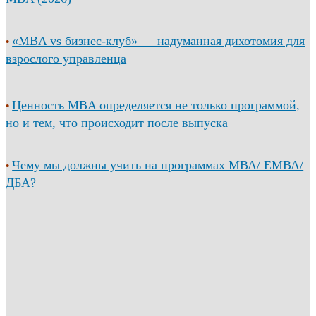
«MBA vs бизнес-клуб» — надуманная дихотомия для
•
взрослого управленца
Ценность MBA определяется не только программой,
•
но и тем, что происходит после выпуска
Чему мы должны учить на программах МВА/ ЕМВА/
•
ДБА?