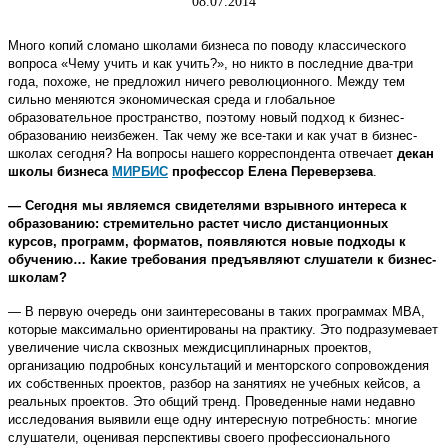
08.07.2014
Много копий сломано школами бизнеса по поводу классического
вопроса «Чему учить и как учить?», но никто в последние два-три
года, похоже, не предложил ничего революционного. Между тем
сильно меняются экономическая среда и глобальное
образовательное пространство, поэтому новый подход к бизнес-
образованию неизбежен. Так чему же все-таки и как учат в бизнес-
школах сегодня? На вопросы нашего корреспондента отвечает
декан
школы бизнеса
МИРБИС
профессор Елена Переверзева
.
— Сегодня мы являемся свидетелями взрывного интереса к
образованию: стремительно растет число дистанционных
курсов, программ, форматов, появляются новые подходы к
обучению… Какие требования предъявляют слушатели к бизнес-
школам?
— В первую очередь они заинтересованы в таких программах МВА,
которые максимально ориентированы на практику. Это подразумевает
увеличение числа сквозных междисциплинарных проектов,
организацию подробных консультаций и менторского сопровождения
их собственных проектов, разбор на занятиях не учебных кейсов, а
реальных проектов. Это общий тренд. Проведенные нами недавно
исследования выявили еще одну интересную потребность: многие
слушатели, оценивая перспективы своего профессионального