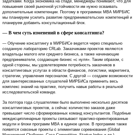
задатками. Когда экономика на спаде, менеджеры понимают, что для
повышения своей рыночной устойчивости им нужно осваивать
дополнительные компетенции. Поэтому в программах МВА МИРБИС
мы планируем усилить развитие предпринимательских компетенций и
планируем добавить консультационный блок.
— В чем суть изменений в сфере консалтинга?
— Обучение консалтингу в МИРБИСе ведется через специально
созданную лабораторию CRLab. Заказчиками проектов являются
владельцы малого или среднего бизнеса, а также начинающие
предприниматели, создающие бизнес «с нуля». Таким образом, с
одной стороны, мы удовлетворяем потребность заказчиков в
консалтинговых услугах в области финансов, логистики, маркетинга,
стратегии, управления персоналом. С другой — создаем возможности
для заинтересованных слушателей МИРБИСа применить весь
комплекс знаний на практике, получить навык работы в реальной
исследовательской команде.
За полтора года слушателями было выполнено несколько десятков
консалтинговых проектов, а сейчас количество заказов даже
превышает число сформированных команд консультантов. Подобные
междисциплинарные проекты связывают практико-ориентированные
модули и блоки программ МВА в единое целое. В программе также
появятся сквозные проекты с элементами соревнования (Global
Management Challenge, Case Competition, Startup Index и др.),