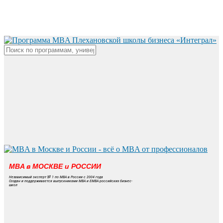
Skip
to
main
content
Close
Search
MBA в МОСКВЕ и РОССИИ
Независимый эксперт № 1 по MBA в России с 2004 года
Создан и поддерживается выпускниками MBA и EMBA российских бизнес-
школ