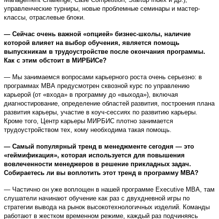
управленческие турниры, новые проблемные семинары и мастер-
классы, отраслевые блоки.
— Сейчас очень важной «опцией» бизнес-школы, наличие
которой влияет на выбор обучения, является помощь
выпускникам в трудоустройстве после окончания программы.
Как с этим обстоит в МИРБИСе?
— Мы занимаемся вопросами карьерного роста очень серьезно: в
программах МВА предусмотрен сквозной курс по управлению
карьерой (от «входа» в программу до «выхода»), включая
диагностирование, определение областей развития, построения плана
развития карьеры, участие в коуч-сессиях по развитию карьеры.
Кроме того, Центр карьеры МИРБИС плотно занимается
трудоустройством тех, кому необходима такая помощь.
— Самый популярный тренд в менеджменте сегодня — это
«геймификация», которая используется для повышения
вовлеченности менеджеров в решение прикладных задач.
Собираетесь ли вы воплотить этот тренд в программу MBA?
— Частично он уже воплощен в нашей программе Executive MBA, там
слушатели начинают обучение как раз с двухдневной игры по
стратегии вывода на рынок высокотехнологичных изделий. Команды
работают в жестком временном режиме, каждый раз подчиняясь