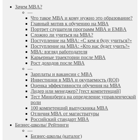
search
Menu
Зачем MBA?
—
Что такое МВА и кому нужно это образование?
Главный мотив к обучению на МВА
Портрет слушателя программ МВА и EMBA
Сложно ли учиться на МВА?
Поступление на МВА: «С кем я буду учиться?»
Поступление на МВА: «Кто нас будет учить?»
МВА: взгляд работодателя
Карьерные траектории после МВА
Рост доходов после МВА
—
Зарплаты и вакансии с MBA
Инвестиции в МВА и окупаемость (ROI)
Оценка эффективности обучения на МВА
Лидер или менеджер? [тест компетенций]
Тест Минцберга на определение управленческой
роли
100 компетенций выпускника MBA
Отличия МВА от магистратуры
Российский стандарт MBA
Бизнес-школы/ Рейтинги
—
Бизнес-школы (каталог)