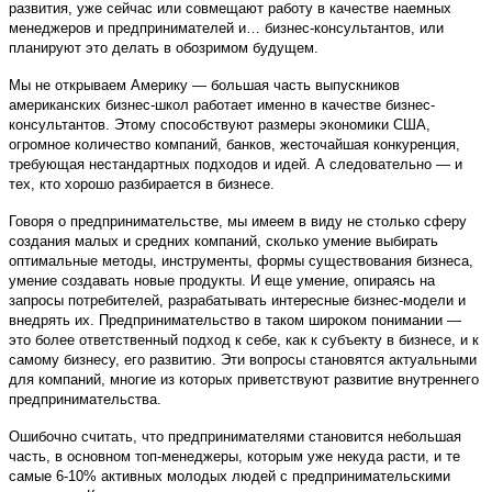
развития, уже сейчас или совмещают работу в качестве наемных
менеджеров и предпринимателей и… бизнес-консультантов, или
планируют это делать в обозримом будущем.
Мы не открываем Америку — большая часть выпускников
американских бизнес-школ работает именно в качестве бизнес-
консультантов. Этому способствуют размеры экономики США,
огромное количество компаний, банков, жесточайшая конкуренция,
требующая нестандартных подходов и идей. А следовательно — и
тех, кто хорошо разбирается в бизнесе.
Говоря о предпринимательстве, мы имеем в виду не столько сферу
создания малых и средних компаний, сколько умение выбирать
оптимальные методы, инструменты, формы существования бизнеса,
умение создавать новые продукты. И еще умение, опираясь на
запросы потребителей, разрабатывать интересные бизнес-модели и
внедрять их. Предпринимательство в таком широком понимании —
это более ответственный подход к себе, как к субъекту в бизнесе, и к
самому бизнесу, его развитию. Эти вопросы становятся актуальными
для компаний, многие из которых приветствуют развитие внутреннего
предпринимательства.
Ошибочно считать, что предпринимателями становится небольшая
часть, в основном топ-менеджеры, которым уже некуда расти, и те
самые 6-10% активных молодых людей с предпринимательскими