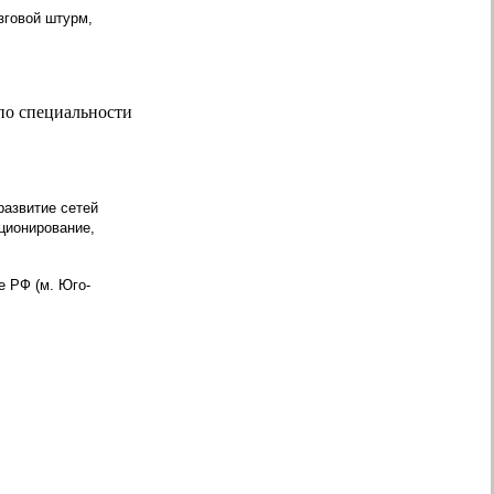
зговой штурм,
по специальности
развитие сетей
ционирование,
е РФ (м. Юго-