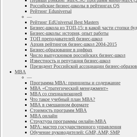
Первый рэнкинг MBA.SU программ мини-MBA (2
Российские бизнес-школы в рейтингах QS
Рейтинг Eduniversal
—
Рейтинг EdUniversal Best Masters
Бизнес-школа из ТОП-15: в какой части стопки бу
Бизнес-школы: история, опыт работы
ТОП преподавателей бизнес-школ
Архив рейтингов бизнес-школ 2004-2015
Бизнес-образование в цифрах
Число выпускников российских бизнес-школ
Известность и репутация бизнес-школ
Президент Российской ассоциации бизнес-образ
MBA
—
Программа МВА: принципы и содержание
МВА «Cтратегический менеджмент»
MBA со специализацией
Что такое учебный план МВА?
МВА в смешанном формате
Стоимость программ MBA
MBA онлайн
Cтруктура программы онлайн-MBA
MPA: мастер государственного управления
Обучение руководителей: GMP, AMP, SMP