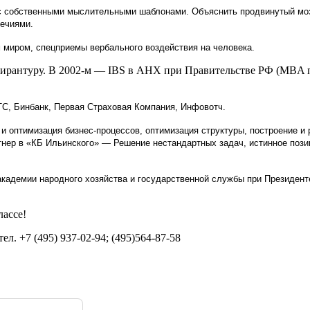
 с собственными мыслительными шаблонами. Объяснить продвинутый мо
речиями.
 миром, спецприемы вербального воздействия на человека.
ирантуру. В 2002-м — IBS в АНХ при Правительстве РФ (MBA 
ТС, Бинбанк, Первая Страховая Компания, Инфовотч.
 и оптимизация бизнес-процессов, оптимизация структуры, построение и 
тнер в «КБ Ильинского» — Решение нестандартных задач, истинное пози
академии народного хозяйства и государственной службы при Президент
лассе!
ел. +7 (495) 937-02-94; (495)564-87-58