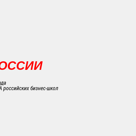
РОССИИ
ода
A российских бизнес-школ