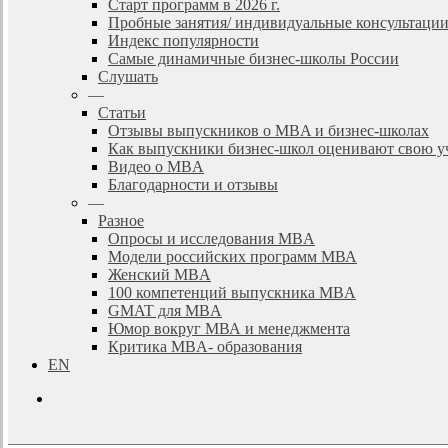
Старт программ в 2026 г.
Пробные занятия/ индивидуальные консультаци
Индекс популярности
Самые динамичные бизнес-школы России
Слушать
—
Статьи
Отзывы выпускников о MBA и бизнес-школах
Как выпускники бизнес-школ оценивают свою у
Видео о MBA
Благодарности и отзывы
—
Разное
Опросы и исследования MBA
Модели российских программ МВА
Женский MBA
100 компетенций выпускника MBA
GMAT для MBA
Юмор вокруг МВА и менеджмента
Критика MBA- образования
EN
search