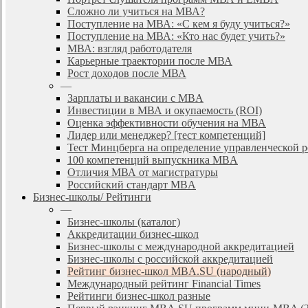
Сложно ли учиться на МВА?
Поступление на МВА: «С кем я буду учиться?»
Поступление на МВА: «Кто нас будет учить?»
МВА: взгляд работодателя
Карьерные траектории после МВА
Рост доходов после МВА
—
Зарплаты и вакансии с MBA
Инвестиции в МВА и окупаемость (ROI)
Оценка эффективности обучения на МВА
Лидер или менеджер? [тест компетенций]
Тест Минцберга на определение управленческой 
100 компетенций выпускника MBA
Отличия МВА от магистратуры
Российский стандарт MBA
Бизнес-школы/ Рейтинги
—
Бизнес-школы (каталог)
Аккредитации бизнес-школ
Бизнес-школы с международной аккредитацией
Бизнес-школы с российской аккредитацией
Рейтинг бизнес-школ MBA.SU (народный)
Международный рейтинг Financial Times
Рейтинги бизнес-школ разные