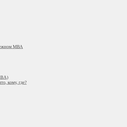
убежном МВА
DBА)
о, кому, где?