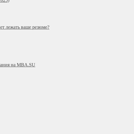
025)
дет лежать ваше резюме?
ования на MBA.SU