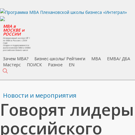
Skip
to
main
MBA в
content
МОСКВЕ и
РОССИИ
Независимый эксперт № 1
по MBA в России с 2004
года
Создан и поддерживается
выпускниками MBA и EMBA
российских бизнес-школ
Зачем MBA?
Бизнес-школы/ Рейтинги
MBA
EMBA/ ДБA
Мастерс
ПОИСК
Разное
EN
search
Новости и мероприятия
Говорят лидеры
российского