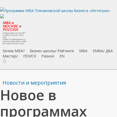
Skip
to
main
MBA в
content
МОСКВЕ и
РОССИИ
Независимый эксперт № 1
по MBA в России с 2004
года
Создан и поддерживается
выпускниками MBA и EMBA
российских бизнес-школ
Зачем MBA?
Бизнес-школы/ Рейтинги
MBA
EMBA/ ДБA
Мастерс
ПОИСК
Разное
EN
search
Новости и мероприятия
Новое в
программах