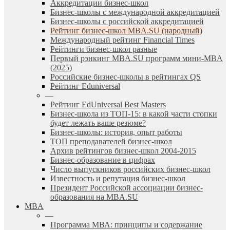
Аккредитации бизнес-школ
Бизнес-школы с международной аккредитацией
Бизнес-школы с российской аккредитацией
Рейтинг бизнес-школ MBA.SU (народный)
Международный рейтинг Financial Times
Рейтинги бизнес-школ разные
Первый рэнкинг MBA.SU программ мини-MBA
(2025)
Российские бизнес-школы в рейтингах QS
Рейтинг Eduniversal
—
Рейтинг EdUniversal Best Masters
Бизнес-школа из ТОП-15: в какой части стопки
будет лежать ваше резюме?
Бизнес-школы: история, опыт работы
ТОП преподавателей бизнес-школ
Архив рейтингов бизнес-школ 2004-2015
Бизнес-образование в цифрах
Число выпускников российских бизнес-школ
Известность и репутация бизнес-школ
Президент Российской ассоциации бизнес-
образования на MBA.SU
MBA
—
Программа МВА: принципы и содержание