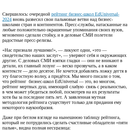
Свершилось: очередной
рейтинг бизнес-школ EdUniversal-
2024
вновь развесил свои пальмовые ветви над бизнес-
школами стран и континентов. Пресс-службы, натасканные на
любые положительно окрашенные упоминания своих вузов,
мгновенно сделали стойку, и в деловые СМИ полетели
радостные пресс-релизы.
«Нас признали лучшими!», — ликуют одни, «это —
свидетельство наших заслуг», — уверяют себя и окружающих
другие. С деловых СМИ взятки гладки — они не вникают в
детали, их главный лозунг — веско прозвучать, а в каком
контексте — дело десятое. Не хочется добавлять ложку дегтя в
эту благостную волну, а придётся. Мы много писали о том,
что рейтинг бизнес-школ EdUniversal — это, во многом,
рейтинг мертвых душ, имеющий слабую связь с реальностью,
в чем может убедиться любой, посмотрев на их результаты
хотя бы за последние пять лет. А заявленная мутная
методология рейтинга существует только для придания ему
некоторого наукообразия.
Даже при беглом взгляде на нынешнюю таблицу рейтинга,
который не потрудились сделать счастливые обладатели «пяти
пальм», видна полная несуразица: