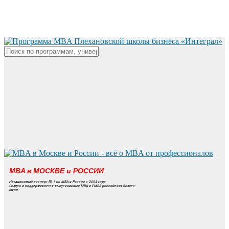
Skip
to
main
content
Close
Search
MBA в МОСКВЕ и РОССИИ
Независимый эксперт № 1 по MBA в России с 2004 года
Создан и поддерживается выпускниками MBA и EMBA российских бизнес-
школ