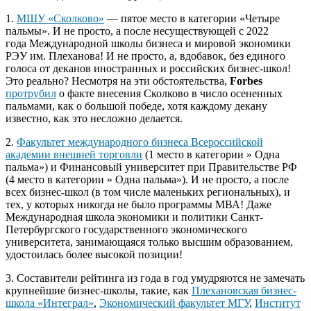
1.
МШУ «Сколково»
— пятое место в категории «Четыре
пальмы». И не просто, а после несуществующей с 2022
года Международной школы бизнеса и мировой экономики
РЭУ им. Плеханова! И не просто, а, вдобавок, без единого
голоса от деканов иностранных и российских бизнес-школ!
Это реально? Несмотря на эти обстоятельства,
Forbes
протрубил
о факте внесения Сколково в число осененных
пальмами, как о большой победе, хотя каждому декану
известно, как это несложно делается.
2.
Факультет международного бизнеса Всероссийской
академии внешней торговли
(1 место в категории » Одна
пальма») и Финансовый университет при Правительстве РФ
(4 место в категории » Одна пальма»). И не просто, а после
всех бизнес-школ (в том числе маленьких региональных), и
тех, у которых никогда не было программы МВА! Даже
Международная школа экономики и политики Санкт-
Петербургского государственного экономического
университета, занимающаяся только высшим образованием,
удостоилась более высокой позиции!
3. Составители рейтинга из года в год умудряются не замечать
крупнейшие бизнес-школы, такие, как
Плехановская бизнес-
школа «Интеграл»
,
Экономический факультет МГУ
,
Институт