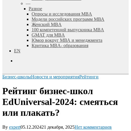
—
Разное
Опросы и исследования MBA
Модели российских программ МВА
Женский MBA
100 компетенций выпускника MBA
GMAT для MBA
Юмор вокруг МВА и менеджмента
Критика MBA- образования
EN
search
Бизнес-школы
Новости и мероприятия
Рейтинги
Рейтинг бизнес-школ
EdUniversal-2024: смеяться
или плакать?
By
expert
05.12.2024
21 декабря, 2025
Нет комментариев