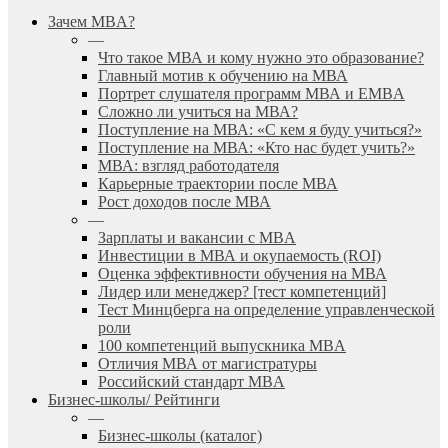
search
Menu
Зачем MBA?
—
Что такое МВА и кому нужно это образование?
Главный мотив к обучению на МВА
Портрет слушателя программ МВА и EMBA
Сложно ли учиться на МВА?
Поступление на МВА: «С кем я буду учиться?»
Поступление на МВА: «Кто нас будет учить?»
МВА: взгляд работодателя
Карьерные траектории после МВА
Рост доходов после МВА
—
Зарплаты и вакансии с MBA
Инвестиции в МВА и окупаемость (ROI)
Оценка эффективности обучения на МВА
Лидер или менеджер? [тест компетенций]
Тест Минцберга на определение управленческой
роли
100 компетенций выпускника MBA
Отличия МВА от магистратуры
Российский стандарт MBA
Бизнес-школы/ Рейтинги
—
Бизнес-школы (каталог)