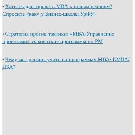
Хотите адаптировать МВА к новым реалиям?
•
Спросите «как» у Бизнес-школы УрФУ!
Стратегия против тактики: «МВА-Управление
•
проектами» vs короткие программы по PM
Чему мы должны учить на программах МВА/ ЕМВА/
•
ДБА?