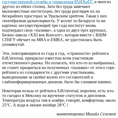
государственной службы и управления РАНХиГС
и многих
других из обеих столиц. Зато без труда замечают
малоизвестные институции, без труда разглядев их на
бескрайних просторах за Уральским хребтом. Такая у них
своеобразная дальнозоркость. У коллег из Беларуси та же
картина: несуществующий три года институт вновь
подтвердил свои «пальмы», а одна из двух-трех крупных,
Бизнес-школа «XXI век Консалт», которая вместе с ВШМ
СПбГУ обучает на MBA и EMBA, не удостоилась быть
упомянутой.
Эти, повторяющиеся из года в год, «странности» рейтинга
EdUniversal, прекрасно известны всем участникам
отечественного рынка. Но полагать, что кто-то из выбранных,
не станет приариться на полученных «пальмах» от этого горе-
рейтинга из солидарности с другими участниками,
выведенными за скобки волею его составителей и
слабоинформированных деканов, было бы слишком наивно.
Некоторая польза от рейтинга EdUniversal, впрочем, есть: кто-
то съездил в Мексику на вручение статуэток и дипломов.
Температура воздуха там в ноябре, говорят, комфортная, около
25°C. А вода в океане вообще 28°C !
комментировал Михайл Селезнев