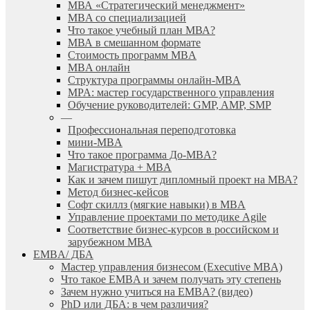
МВА «Cтратегический менеджмент»
MBA со специализацией
Что такое учебный план МВА?
МВА в смешанном формате
Стоимость программ MBA
MBA онлайн
Cтруктура программы онлайн-MBA
MPA: мастер государственного управления
Обучение руководителей: GMP, AMP, SMP
—
Профессиональная переподготовка
мини-MBA
Что такое программа До-MBA?
Магистратура + MBA
Как и зачем пишут дипломный проект на МВА?
Метод бизнес-кейсов
Софт скиллз (мягкие навыки) в MBA
Управление проектами по методике Agile
Соответствие бизнес-курсов в российском и
зарубежном МВА
EMBA/ ДБA
Мастер управления бизнесом (Executive MBA)
Что такое EMBA и зачем получать эту степень
Зачем нужно учиться на EMBA? (видео)
PhD или ДБА: в чем различия?