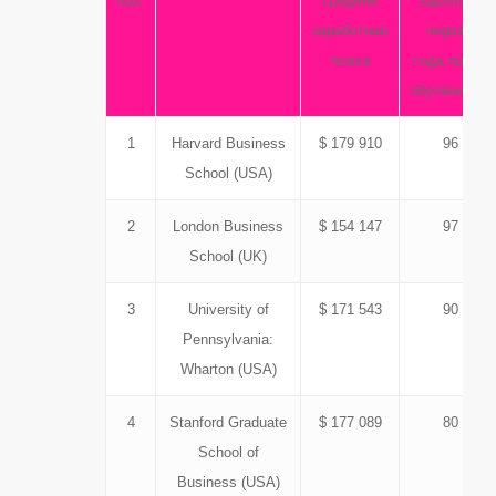
поз.
средняя
зарплаты
заработная
через 3
плата
года после
обучения,
%
1
Harvard Business
$ 179 910
96
School (USA)
2
London Business
$ 154 147
97
School (UK)
3
University of
$ 171 543
90
Pennsylvania:
Wharton (USA)
4
Stanford Graduate
$ 177 089
80
School of
Business (USA)