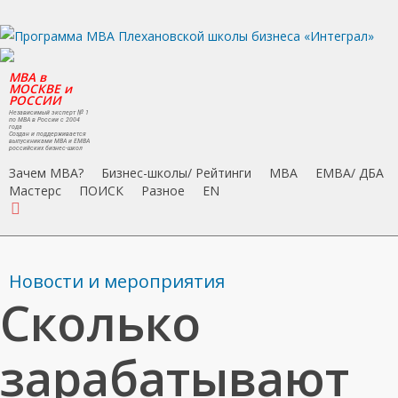
Skip
to
main
MBA в
content
МОСКВЕ и
РОССИИ
Независимый эксперт № 1
по MBA в России с 2004
года
Создан и поддерживается
выпускниками MBA и EMBA
российских бизнес-школ
Зачем MBA?
Бизнес-школы/ Рейтинги
MBA
EMBA/ ДБA
Мастерс
ПОИСК
Разное
EN
search
Новости и мероприятия
Сколько
зарабатывают