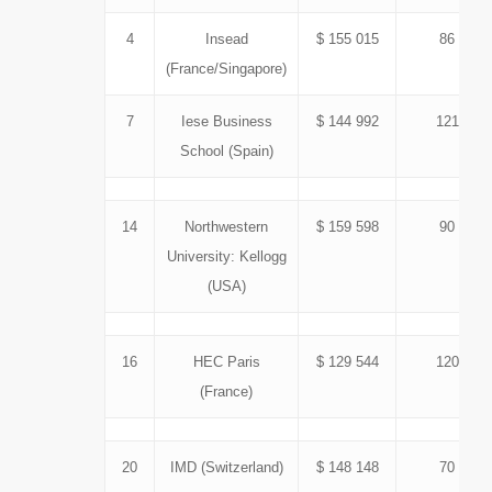
4
Insead
$ 155 015
86
(France/Singapore)
7
Iese Business
$ 144 992
121
School (Spain)
14
Northwestern
$ 159 598
90
University: Kellogg
(USA)
16
HEC Paris
$ 129 544
120
(France)
20
IMD (Switzerland)
$ 148 148
70