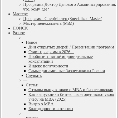
Программа Доктор Делового Администрирования:
что, кому, где?
Мастерс
Программа СпецМастер (Specialized Master)
Мастер менеджмента (MiM)
ПОИСК
Разное
—
Новое
Дни открытых дверей / Презентации программ
Старт программ в 2026 г.
Пробные занятия/ индивидуальные
консультации
Индекс популярности
Самые динамичные бизнес-школы России
Слушать
—
Статьи
Отзывы выпускников о MBA и бизнес-школах
Как выпускники бизнес-школ оценивают свою
учебу на МВА (2025)
Видео о MBA
Благодарности и отзывы
—