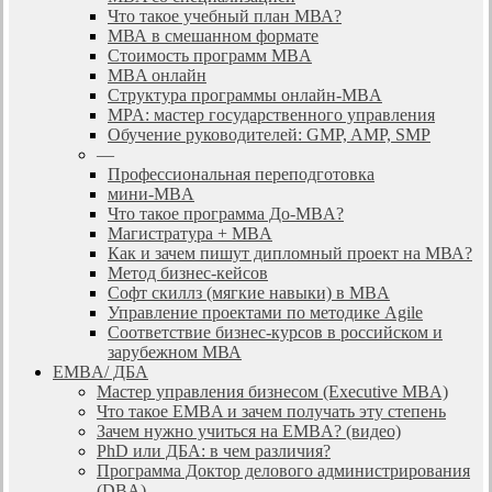
Что такое учебный план МВА?
МВА в смешанном формате
Стоимость программ MBA
MBA онлайн
Cтруктура программы онлайн-MBA
MPA: мастер государственного управления
Обучение руководителей: GMP, AMP, SMP
—
Профессиональная переподготовка
мини-MBA
Что такое программа До-MBA?
Магистратура + MBA
Как и зачем пишут дипломный проект на МВА?
Метод бизнес-кейсов
Софт скиллз (мягкие навыки) в MBA
Управление проектами по методике Agile
Соответствие бизнес-курсов в российском и
зарубежном МВА
EMBA/ ДБA
Мастер управления бизнесом (Executive MBA)
Что такое EMBA и зачем получать эту степень
Зачем нужно учиться на EMBA? (видео)
PhD или ДБА: в чем различия?
Программа Доктор делового администрирования
(DBА)