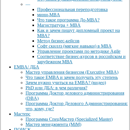
—
Профессиональная переподготовка
мини-MBA
Что такое программа До-MBA?
Магистратура + MBA
Как и зачем пишут дипломный проект на
МВА?
Метод бизнес-кейсов
Софт скиллз (мягкие навыки) в MBA
Управление проектами по методике Agile
Соответствие бизнес-курсов в российском и
зарубежном МВА
EMBA/ ДБA
Мастер управления бизнесом (Executive MBA)
Что такое EMBA и зачем получать эту степень
Зачем нужно учиться на EMBA? (видео)
PhD или ДБА: в чем различия?
Программа Доктор делового администрирования
(DBА)
Программа Доктор Делового Администрирования:
что, кому, где?
Мастерс
Программа СпецМастер (Specialized Master)
Мастер менеджмента (MiM)
ПОИСК