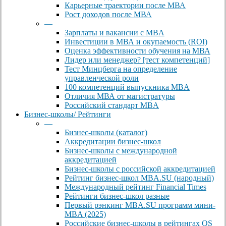
Карьерные траектории после МВА
Рост доходов после МВА
—
Зарплаты и вакансии с MBA
Инвестиции в МВА и окупаемость (ROI)
Оценка эффективности обучения на МВА
Лидер или менеджер? [тест компетенций]
Тест Минцберга на определение
управленческой роли
100 компетенций выпускника MBA
Отличия МВА от магистратуры
Российский стандарт MBA
Бизнес-школы/ Рейтинги
—
Бизнес-школы (каталог)
Аккредитации бизнес-школ
Бизнес-школы с международной
аккредитацией
Бизнес-школы с российской аккредитацией
Рейтинг бизнес-школ MBA.SU (народный)
Международный рейтинг Financial Times
Рейтинги бизнес-школ разные
Первый рэнкинг MBA.SU программ мини-
MBA (2025)
Российские бизнес-школы в рейтингах QS