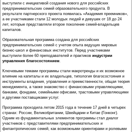
выступили с инициативой создания нового для российских
предпринимательских семей образовательного продукта. В
результате партнерского проекта появилась «Академия преемников»,
а ее участниками стали 12 молодых людей и девушек от 18 до 24
лет, которые представляли второе поколение семей-владельцев
капиталов.
Образовательная программа создана для российских
предпринимательских семей с учетом опыта ведущих мировых
бизнес-школ и финансовых институтов. Перед участниками
выступили более 60 преподавателей и практиков
индустрии
управления благосостоянием
.
Ключевыми темами программы стали макротренды и их возможное
влияние на капиталы и их владельцев, типология благосостояния и
инструменты владения, управления и преемственности, общая теория
менеджмента, а также знакомство с финансовыми управляющими,
банками, фондами, семейными офисами, трастовыми управляющими
и другими поставщиками услуг.
Программа
проходила летом 2015 года в течение 17 дней в четырех
странах: России, Великобритании, Швейцарии и Китае (Гонконг).
Одним из фундаментальных элементов программы стал диалог
участников с представителями предпринимательских и
филантропических семей, как возможными ориентирами и ролевыми