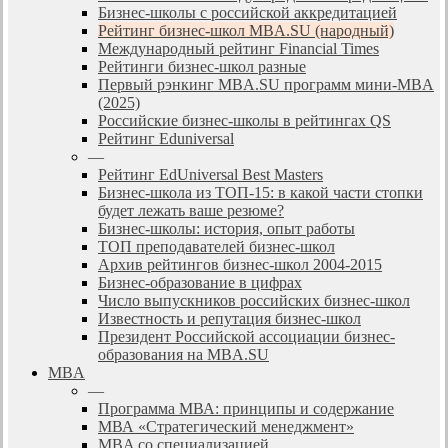
Бизнес-школы с российской аккредитацией
Рейтинг бизнес-школ MBA.SU (народный)
Международный рейтинг Financial Times
Рейтинги бизнес-школ разные
Первый рэнкинг MBA.SU программ мини-MBA
(2025)
Российские бизнес-школы в рейтингах QS
Рейтинг Eduniversal
—
Рейтинг EdUniversal Best Masters
Бизнес-школа из ТОП-15: в какой части стопки
будет лежать ваше резюме?
Бизнес-школы: история, опыт работы
ТОП преподавателей бизнес-школ
Архив рейтингов бизнес-школ 2004-2015
Бизнес-образование в цифрах
Число выпускников российских бизнес-школ
Известность и репутация бизнес-школ
Президент Российской ассоциации бизнес-
образования на MBA.SU
MBA
—
Программа МВА: принципы и содержание
МВА «Cтратегический менеджмент»
MBA со специализацией