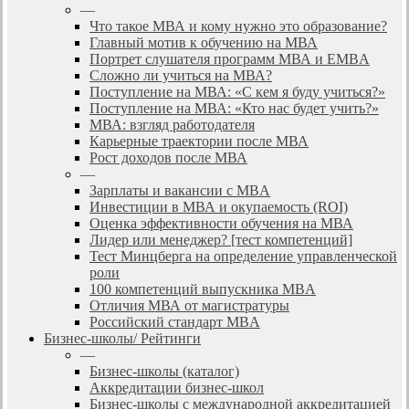
—
Что такое МВА и кому нужно это образование?
Главный мотив к обучению на МВА
Портрет слушателя программ МВА и EMBA
Сложно ли учиться на МВА?
Поступление на МВА: «С кем я буду учиться?»
Поступление на МВА: «Кто нас будет учить?»
МВА: взгляд работодателя
Карьерные траектории после МВА
Рост доходов после МВА
—
Зарплаты и вакансии с MBA
Инвестиции в МВА и окупаемость (ROI)
Оценка эффективности обучения на МВА
Лидер или менеджер? [тест компетенций]
Тест Минцберга на определение управленческой
роли
100 компетенций выпускника MBA
Отличия МВА от магистратуры
Российский стандарт MBA
Бизнес-школы/ Рейтинги
—
Бизнес-школы (каталог)
Аккредитации бизнес-школ
Бизнес-школы с международной аккредитацией