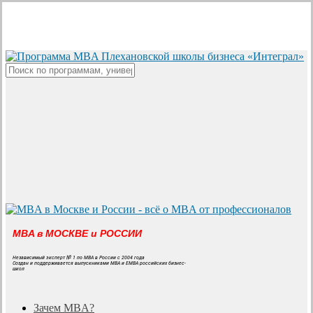
Skip
to
main
content
Close
Search
MBA в МОСКВЕ и РОССИИ
Независимый эксперт № 1 по MBA в России с 2004 года
Создан и поддерживается выпускниками MBA и EMBA российских бизнес-
школ
search
Menu
Зачем MBA?