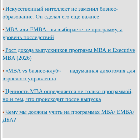
Искусственный интеллект не заменил бизнес-
•
образование. Он сделал его ещё важнее
MBA или EMBA: вы выбираете не программу, а
•
уровень последствий
Рост дохода выпускников программ МВА и Executive
•
MBA (2026)
«MBA vs бизнес-клуб» — надуманная дихотомия для
•
взрослого управленца
Ценность MBA определяется не только программой,
•
но и тем, что происходит после выпуска
Чему мы должны учить на программах МВА/ ЕМВА/
•
ДБА?