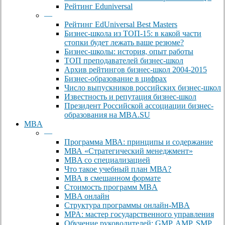
Рейтинг Eduniversal
—
Рейтинг EdUniversal Best Masters
Бизнес-школа из ТОП-15: в какой части
стопки будет лежать ваше резюме?
Бизнес-школы: история, опыт работы
ТОП преподавателей бизнес-школ
Архив рейтингов бизнес-школ 2004-2015
Бизнес-образование в цифрах
Число выпускников российских бизнес-школ
Известность и репутация бизнес-школ
Президент Российской ассоциации бизнес-
образования на MBA.SU
MBA
—
Программа МВА: принципы и содержание
МВА «Cтратегический менеджмент»
MBA со специализацией
Что такое учебный план МВА?
МВА в смешанном формате
Стоимость программ MBA
MBA онлайн
Cтруктура программы онлайн-MBA
MPA: мастер государственного управления
Обучение руководителей: GMP, AMP, SMP