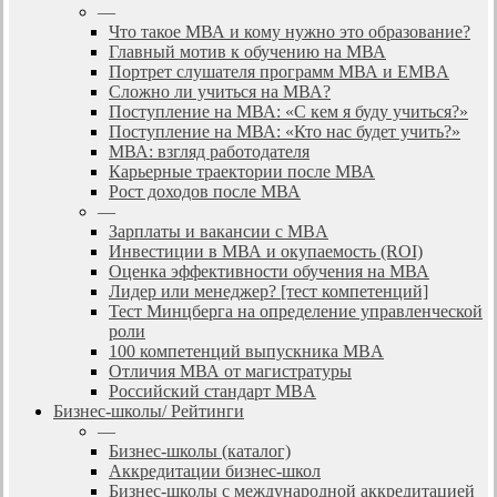
—
Что такое МВА и кому нужно это образование?
Главный мотив к обучению на МВА
Портрет слушателя программ МВА и EMBA
Сложно ли учиться на МВА?
Поступление на МВА: «С кем я буду учиться?»
Поступление на МВА: «Кто нас будет учить?»
МВА: взгляд работодателя
Карьерные траектории после МВА
Рост доходов после МВА
—
Зарплаты и вакансии с MBA
Инвестиции в МВА и окупаемость (ROI)
Оценка эффективности обучения на МВА
Лидер или менеджер? [тест компетенций]
Тест Минцберга на определение управленческой
роли
100 компетенций выпускника MBA
Отличия МВА от магистратуры
Российский стандарт MBA
Бизнес-школы/ Рейтинги
—
Бизнес-школы (каталог)
Аккредитации бизнес-школ
Бизнес-школы с международной аккредитацией