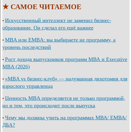
★ САМОЕ ЧИТАЕМОЕ
Искусственный интеллект не заменил бизнес-
•
образование. Он сделал его ещё важнее
MBA или EMBA: вы выбираете не программу, а
•
уровень последствий
Рост дохода выпускников программ МВА и Executive
•
MBA (2026)
«MBA vs бизнес-клуб» — надуманная дихотомия для
•
взрослого управленца
Ценность MBA определяется не только программой,
•
но и тем, что происходит после выпуска
Чему мы должны учить на программах МВА/ ЕМВА/
•
ДБА?