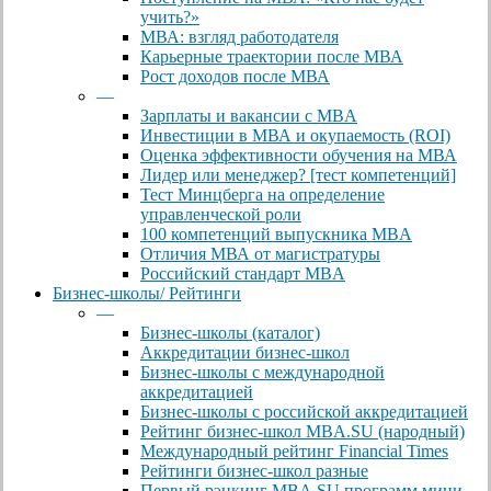
учить?»
МВА: взгляд работодателя
Карьерные траектории после МВА
Рост доходов после МВА
—
Зарплаты и вакансии с MBA
Инвестиции в МВА и окупаемость (ROI)
Оценка эффективности обучения на МВА
Лидер или менеджер? [тест компетенций]
Тест Минцберга на определение
управленческой роли
100 компетенций выпускника MBA
Отличия МВА от магистратуры
Российский стандарт MBA
Бизнес-школы/ Рейтинги
—
Бизнес-школы (каталог)
Аккредитации бизнес-школ
Бизнес-школы с международной
аккредитацией
Бизнес-школы с российской аккредитацией
Рейтинг бизнес-школ MBA.SU (народный)
Международный рейтинг Financial Times
Рейтинги бизнес-школ разные
Первый рэнкинг MBA.SU программ мини-