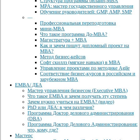
Cтруктура программы онлайн-MBA
MPA: мастер государственного управления
Обучение руководителей: GMP, AMP, SMP
—
Профессиональная переподготовка
мини-MBA
Что такое программа До-MBA?
Магистратура + MBA
Как и зачем пишут дипломный проект на
МВА?
Метод бизнес-кейсов
Софт скиллз (мягкие навыки) в MBA
Управление проектами по методике Agile
Соответствие бизнес-курсов в российском и
зарубежном МВА
EMBA/ ДБA
Мастер управления бизнесом (Executive MBA)
Что такое EMBA и зачем получать эту степень
Зачем нужно учиться на EMBA? (видео)
PhD или ДБА: в чем различия?
Программа Доктор делового администрирования
(DBА)
Программа Доктор Делового Администрирования:
что, кому, где?
Мастерс