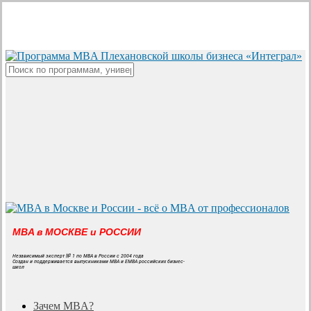
Skip
to
main
content
Close
Search
MBA в МОСКВЕ и РОССИИ
Независимый эксперт № 1 по MBA в России с 2004 года
Создан и поддерживается выпускниками MBA и EMBA российских бизнес-
школ
search
Menu
Зачем MBA?