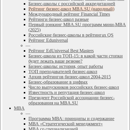
Бизнес-школы с российской аккредитацией
Рейтинг бизнес-школ MBA.SU (народный)
Международный рейтинг Financial Times
Рейтинги бизнес-школ разные
Первый рэнкинг MBA.SU программ мини-MBA
(2025)
Российские бизнес-школы в рейтингах QS
Рейтинг Eduniversal
—
Рейтинг EdUniversal Best Masters
Бизнес-школа из ТОП-15: в какой части стопки
будет лежать ваше резюме?
Бизнес-школы: история, опыт работы
ТОП преподавателей бизнес-школ
Архив рейтингов бизнес-школ 2004-2015
Бизнес-образование в цифрах
Число выпускников российских бизнес-школ
Известность и репутация бизнес-школ
Президент Российской ассоциации бизнес-
образования на MBA.SU
MBA
—
Программа МВА: принципы и содержание
МВА «Cтратегический менеджмент»
MBA со специализацией