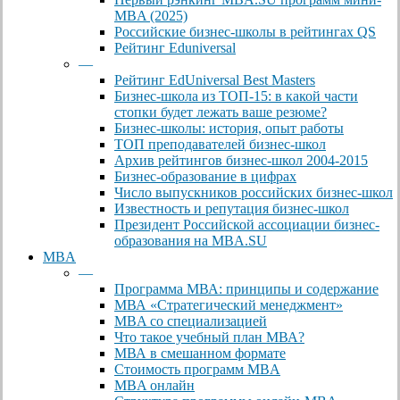
MBA (2025)
Российские бизнес-школы в рейтингах QS
Рейтинг Eduniversal
—
Рейтинг EdUniversal Best Masters
Бизнес-школа из ТОП-15: в какой части
стопки будет лежать ваше резюме?
Бизнес-школы: история, опыт работы
ТОП преподавателей бизнес-школ
Архив рейтингов бизнес-школ 2004-2015
Бизнес-образование в цифрах
Число выпускников российских бизнес-школ
Известность и репутация бизнес-школ
Президент Российской ассоциации бизнес-
образования на MBA.SU
MBA
—
Программа МВА: принципы и содержание
МВА «Cтратегический менеджмент»
MBA со специализацией
Что такое учебный план МВА?
МВА в смешанном формате
Стоимость программ MBA
MBA онлайн