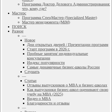
Программа Доктор Делового Администрирования:
что, кому, где?
Мастерс
Программа СпецМастер (Specialized Master)
Мастер менеджмента (MiM)
ПОИСК
Разное
—
Новое
Дни открытых дверей / Презентации программ
Старт программ в 2026 г.
Пробные занятия/ индивидуальные
консультации
Индекс популярности
Самые динамичные бизнес-школы России
Слушать
—
Статьи
Отзывы выпускников о MBA и бизнес-школах
Как выпускники бизнес-школ оценивают свою
учебу на МВА (2025)
Видео о MBA
Благодарности и отзывы
—