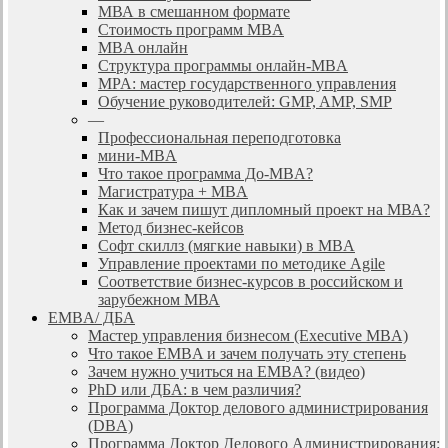
МВА в смешанном формате
Стоимость программ MBA
MBA онлайн
Cтруктура программы онлайн-MBA
MPA: мастер государственного управления
Обучение руководителей: GMP, AMP, SMP
—
Профессиональная переподготовка
мини-MBA
Что такое программа До-MBA?
Магистратура + MBA
Как и зачем пишут дипломный проект на МВА?
Метод бизнес-кейсов
Софт скиллз (мягкие навыки) в MBA
Управление проектами по методике Agile
Соответствие бизнес-курсов в российском и
зарубежном МВА
EMBA/ ДБA
Мастер управления бизнесом (Executive MBA)
Что такое EMBA и зачем получать эту степень
Зачем нужно учиться на EMBA? (видео)
PhD или ДБА: в чем различия?
Программа Доктор делового администрирования
(DBА)
Программа Доктор Делового Администрирования: