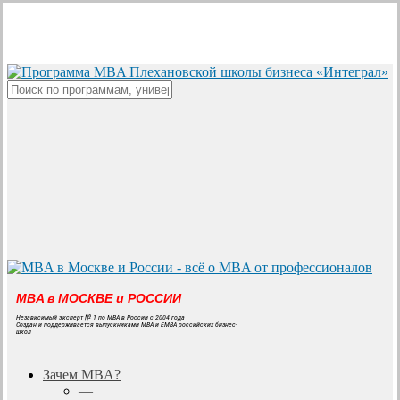
Skip
to
main
content
Close
Search
MBA в МОСКВЕ и РОССИИ
Независимый эксперт № 1 по MBA в России с 2004 года
Создан и поддерживается выпускниками MBA и EMBA российских бизнес-
школ
search
Menu
Зачем MBA?
—