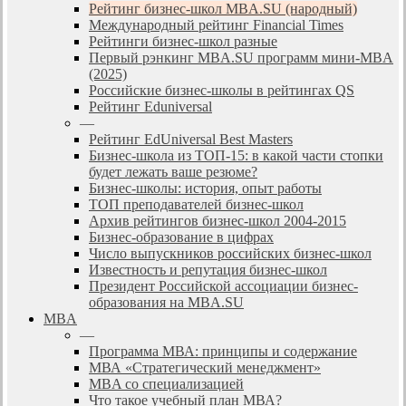
Рейтинг бизнес-школ MBA.SU (народный)
Международный рейтинг Financial Times
Рейтинги бизнес-школ разные
Первый рэнкинг MBA.SU программ мини-MBA
(2025)
Российские бизнес-школы в рейтингах QS
Рейтинг Eduniversal
—
Рейтинг EdUniversal Best Masters
Бизнес-школа из ТОП-15: в какой части стопки
будет лежать ваше резюме?
Бизнес-школы: история, опыт работы
ТОП преподавателей бизнес-школ
Архив рейтингов бизнес-школ 2004-2015
Бизнес-образование в цифрах
Число выпускников российских бизнес-школ
Известность и репутация бизнес-школ
Президент Российской ассоциации бизнес-
образования на MBA.SU
MBA
—
Программа МВА: принципы и содержание
МВА «Cтратегический менеджмент»
MBA со специализацией
Что такое учебный план МВА?