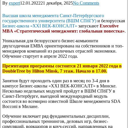
By
expert
12.01.2022
21 декабря, 2025
No Comments
Высшая школа менеджмента Санкт-Петербургского
государственного университета (ВШМ СПбГУ)
и белорусская
Бизнес-школа «XXI ВЕК-КОНСАЛТ»
запускают
Executive
MBA «Стратегический менеджмент: глобальная повестка»
.
Уникальная для белорусского бизнес-комьюнити
двухгодичная ЕМВА ориентирована на собственников и топ-
менеджеров компаний из различных отраслей экономики.
Обучение стартует в апреле 2022 года.
Презентация программы состоится 21 января 2022 года в
DoubleTree by Hilton Minsk, 7 этаж. Начало в 17.00.
Занятия будут проходить один раз в месяц по 3-4 дня в
кампусе Бизнес-школы «XXI ВЕК-КОНСАЛТ» в Минске.
Несколько недельных модулей пройдут в ВШМ СПбГУ в
Санкт-Петербурге, выездной международный модуль
состоится во всемирно известной Школе менеджмента SDA
Bocconi в Милане.
Обучение включает ряд фундаментальных дисциплин,
профессиональных треннингов, деловых игр, бизнес-
симуляций, воркшопов и коуч-сессий, направленных на