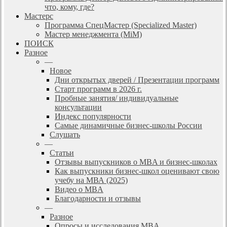
что, кому, где?
Мастерс
Программа СпецМастер (Specialized Master)
Мастер менеджмента (MiM)
ПОИСК
Разное
—
Новое
Дни открытых дверей / Презентации программ
Старт программ в 2026 г.
Пробные занятия/ индивидуальные
консультации
Индекс популярности
Самые динамичные бизнес-школы России
Слушать
—
Статьи
Отзывы выпускников о MBA и бизнес-школах
Как выпускники бизнес-школ оценивают свою
учебу на МВА (2025)
Видео о MBA
Благодарности и отзывы
—
Разное
Опросы и исследования MBA