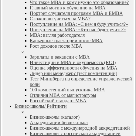
Что такое МВА и кому нужно это образование?
Главный мотив к обучению на МВА
Портрет слушателя программ МВА и EMBA
Сложно ли учиться на МВА?
Поступление на МВА: «С кем я буду учиться?»
Поступление на МВА: «Кто нас будет учить?»
МВА: взгляд работодателя
Карьерные траектории после МВА
Рост доходов после МВА
—
Зарплаты и вакансии с MBA
Инвестиции в МВА и окупаемость (ROI)
Оценка эффективности обучения на МВА
Лидер или менеджер? [тест компетенций]
Тест Минцберга на определение управленческой
роли
100 компетенций выпускника MBA
Отличия МВА от магистратуры
Российский стандарт MBA
Бизнес-школы/ Рейтинги
—
Бизнес-школы (каталог)
Аккредитации бизнес-школ
Бизнес-школы с международной аккредитацией
Бизнес-школы с российской аккредитацией