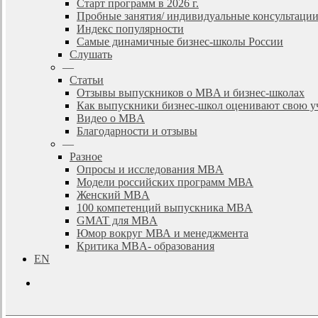
Старт программ в 2026 г.
Пробные занятия/ индивидуальные консультаци
Индекс популярности
Самые динамичные бизнес-школы России
Слушать
—
Статьи
Отзывы выпускников о MBA и бизнес-школах
Как выпускники бизнес-школ оценивают свою у
Видео о MBA
Благодарности и отзывы
—
Разное
Опросы и исследования MBA
Модели российских программ МВА
Женский MBA
100 компетенций выпускника MBA
GMAT для MBA
Юмор вокруг МВА и менеджмента
Критика MBA- образования
EN
search