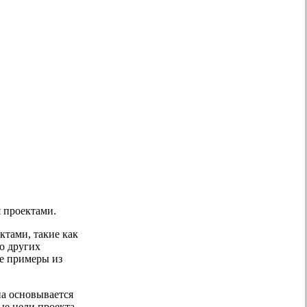
я проектами.
тами, такие как
о других
ие примеры из
на основывается
ые цели проекта.