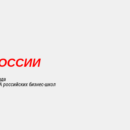
РОССИИ
ода
A российских бизнес-школ