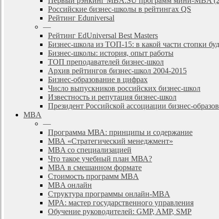
Первый рэнкинг MBA.SU программ мини-MBA (2
Российские бизнес-школы в рейтингах QS
Рейтинг Eduniversal
—
Рейтинг EdUniversal Best Masters
Бизнес-школа из ТОП-15: в какой части стопки бу
Бизнес-школы: история, опыт работы
ТОП преподавателей бизнес-школ
Архив рейтингов бизнес-школ 2004-2015
Бизнес-образование в цифрах
Число выпускников российских бизнес-школ
Известность и репутация бизнес-школ
Президент Российской ассоциации бизнес-образ
MBA
—
Программа МВА: принципы и содержание
МВА «Cтратегический менеджмент»
MBA со специализацией
Что такое учебный план МВА?
МВА в смешанном формате
Стоимость программ MBA
MBA онлайн
Cтруктура программы онлайн-MBA
MPA: мастер государственного управления
Обучение руководителей: GMP, AMP, SMP