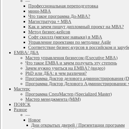
—
Профессиональная переподготовка
мини-MBA
Что такое программа До-MBA?
Магистратура + MBA
Как и зачем пишут дипломный проект на МВА?
Метод бизнес-кейсов
Софт скиллз (мягкие навыки) в MBA
Управление проектами по методике Agile
Соответствие бизнес-курсов в российском и зар
EMBA/ ДБA
Мастер управления бизнесом (Executive MBA)
Что такое EMBA и зачем получать эту степень
Зачем нужно учиться на EMBA? (видео)
PhD или ДБА: в чем различия?
Программа Доктор делового администрирования (
Программа Доктор Делового Администрирования: чт
Мастерс
Программа СпецМастер (Specialized Master)
Мастер менеджмента (MiM)
ПОИСК
Разное
—
Новое
Дни открытых дверей / Презентации программ