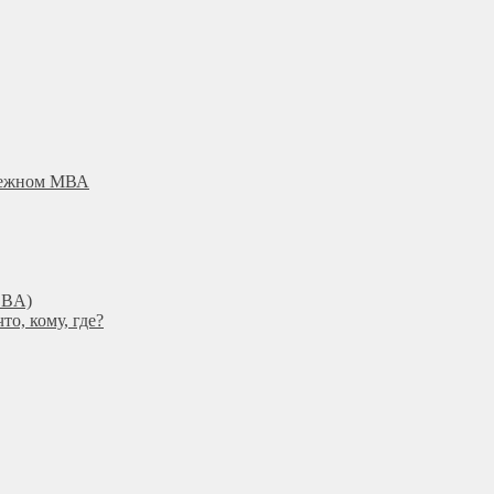
убежном МВА
DBА)
о, кому, где?