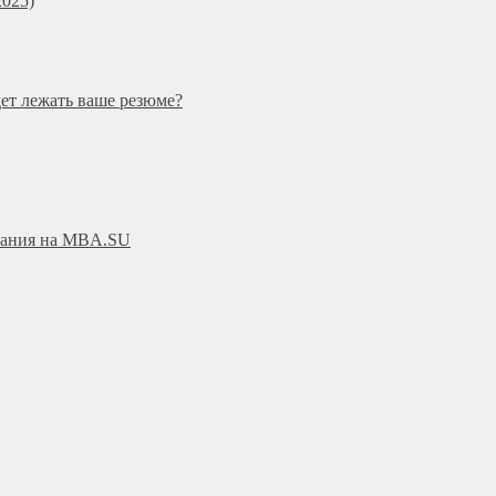
025)
дет лежать ваше резюме?
ования на MBA.SU