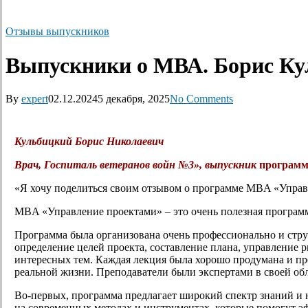
Отзывы выпускников
Выпускники о МВА. Борис К
By
expert
02.12.2024
5 декабря, 2025
No Comments
Кульбицкий Борис Николаевич
Врач, Госпиталь ветеранов войн №3», выпускник
программ
«Я хочу поделиться своим отзывом о программе MBA «Упра
MBA «Управление проектами» – это очень полезная программа
Программа была организована очень профессионально и стр
определение целей проекта, составление плана, управление
интересных тем. Каждая лекция была хорошо продумана и пре
реальной жизни. Преподаватели были экспертами в своей об
Во-первых, программа предлагает широкий спектр знаний и 
на современных методах и инструментах, которые помогут эф