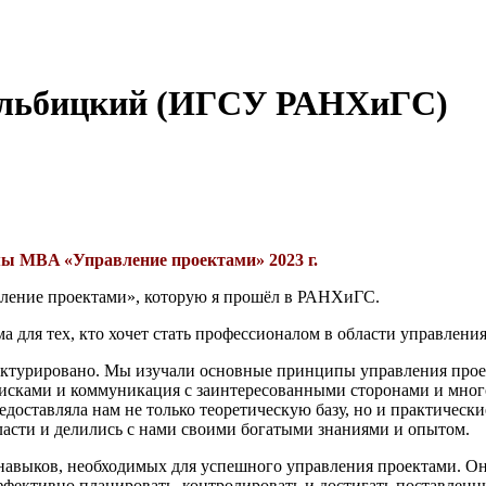
ульбицкий (ИГСУ РАНХиГС)
ы MBA «Управление проектами» 2023 г.
вление проектами», которую я прошёл в РАНХиГС.
 для тех, кто хочет стать профессионалом в области управлени
уктурировано. Мы изучали основные принципы управления проек
 рисками и коммуникация с заинтересованными сторонами и мног
доставляла нам не только теоретическую базу, но и практическ
ласти и делились с нами своими богатыми знаниями и опытом.
навыков, необходимых для успешного управления проектами. О
фективно планировать, контролировать и достигать поставленн