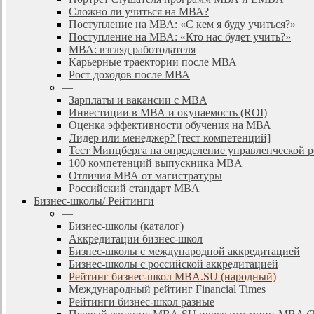
Сложно ли учиться на МВА?
Поступление на МВА: «С кем я буду учиться?»
Поступление на МВА: «Кто нас будет учить?»
МВА: взгляд работодателя
Карьерные траектории после МВА
Рост доходов после МВА
—
Зарплаты и вакансии с MBA
Инвестиции в МВА и окупаемость (ROI)
Оценка эффективности обучения на МВА
Лидер или менеджер? [тест компетенций]
Тест Минцберга на определение управленческой 
100 компетенций выпускника MBA
Отличия МВА от магистратуры
Российский стандарт MBA
Бизнес-школы/ Рейтинги
—
Бизнес-школы (каталог)
Аккредитации бизнес-школ
Бизнес-школы с международной аккредитацией
Бизнес-школы с российской аккредитацией
Рейтинг бизнес-школ MBA.SU (народный)
Международный рейтинг Financial Times
Рейтинги бизнес-школ разные