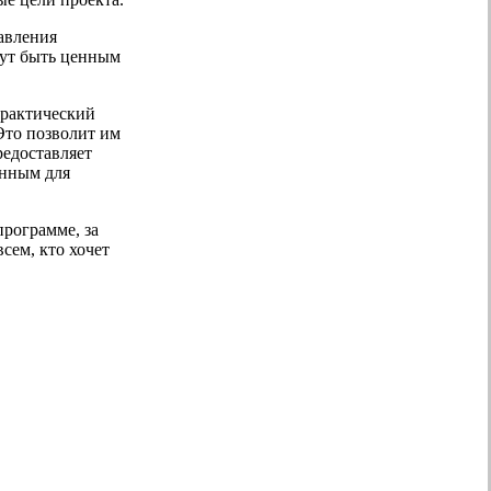
авления
гут быть ценным
практический
Это позволит им
редоставляет
енным для
программе, за
сем, кто хочет