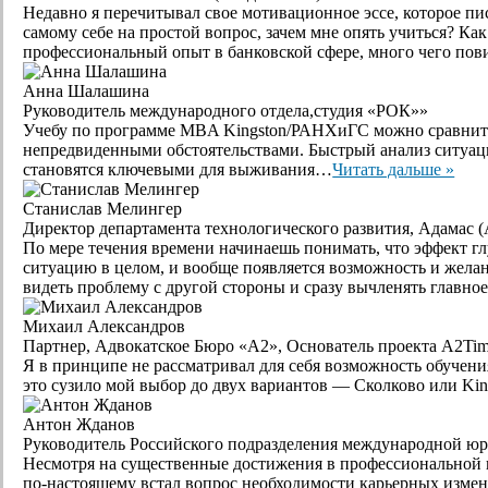
Недавно я перечитывал свое мотивационное эссе, которое пи
самому себе на простой вопрос, зачем мне опять учиться? Как
профессиональный опыт в банковской сфере, много чего пови
Анна Шалашина
Руководитель международного отдела,студия «РОК»»
Учебу по программе MBA Kingston/РАНХиГС можно сравнить с
непредвиденными обстоятельствами. Быстрый анализ ситуац
становятся ключевыми для выживания…
Читать дальше »
Станислав Мелингер
Директор департамента технологического развития, Адамас 
По мере течения времени начинаешь понимать, что эффект глу
ситуацию в целом, и вообще появляется возможность и желан
видеть проблему с другой стороны и сразу вычленять главно
Михаил Александров
Партнер, Адвокатское Бюро «А2», Основатель проекта A2Ti
Я в принципе не рассматривал для себя возможность обучения
это сузило мой выбор до двух вариантов — Сколково или Kin
Антон Жданов
Руководитель Российского подразделения международной юр
Несмотря на существенные достижения в профессиональной ка
по-настоящему встал вопрос необходимости карьерных измене