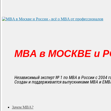
MBA в МОСКВЕ и 
Независимый эксперт № 1 по MBA в России с 2004 г
Создан и поддерживается выпускниками MBA и EMB
search
Menu
Зачем MBA?