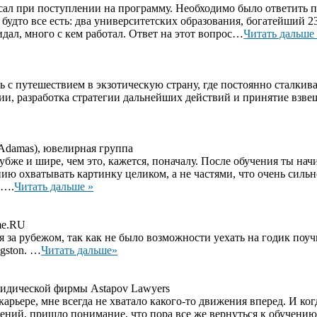
сал при поступлении на программу. Необходимо было ответить 
 будто все есть: два университетских образования, богатейший 2
дал, много с кем работал. Ответ на этот вопрос…
Читать дальше
 путешествием в экзотическую страну, где постоянно сталкива
ии, разработка стратегии дальнейших действий и принятие взв
(Adamas), ювелирная группа
бже и шире, чем это, кажется, поначалу. После обучения ты нач
ию охватывать картинку целиком, а не частями, что очень силь
е….
Читать дальше »
me.RU
 за рубежом, так как не было возможности уехать на годик поуч
gston. …
Читать дальше»
идической фирмы Astapov Lawyers
рьере, мне всегда не хватало какого-то движения вперед. И ког
ний, пришло понимание, что пора все же вернуться к обучению, 