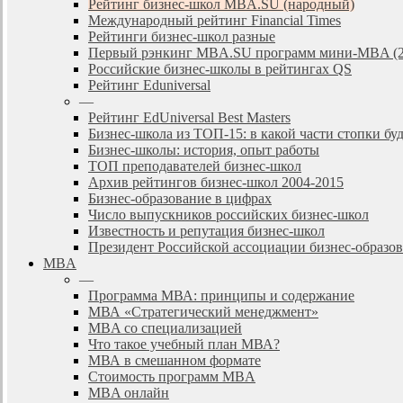
Рейтинг бизнес-школ MBA.SU (народный)
Международный рейтинг Financial Times
Рейтинги бизнес-школ разные
Первый рэнкинг MBA.SU программ мини-MBA (2
Российские бизнес-школы в рейтингах QS
Рейтинг Eduniversal
—
Рейтинг EdUniversal Best Masters
Бизнес-школа из ТОП-15: в какой части стопки бу
Бизнес-школы: история, опыт работы
ТОП преподавателей бизнес-школ
Архив рейтингов бизнес-школ 2004-2015
Бизнес-образование в цифрах
Число выпускников российских бизнес-школ
Известность и репутация бизнес-школ
Президент Российской ассоциации бизнес-образ
MBA
—
Программа МВА: принципы и содержание
МВА «Cтратегический менеджмент»
MBA со специализацией
Что такое учебный план МВА?
МВА в смешанном формате
Стоимость программ MBA
MBA онлайн