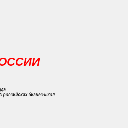
РОССИИ
ода
A российских бизнес-школ