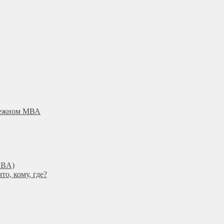
убежном МВА
DBА)
о, кому, где?