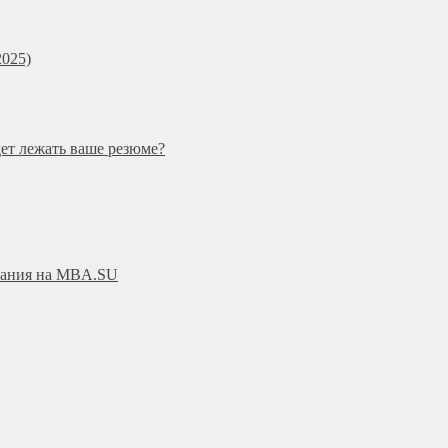
025)
дет лежать ваше резюме?
ования на MBA.SU