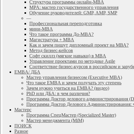
Cтруктура программы онлайн-MBA
MPA: мастер государственного управления
Обучение руководителей: GMP, AMP, SMP
—
Профессиональная переподготовка
мини-MBA
Что такое программа До-MBA?
Магистратура + MBA
Как и зачем пишут дипломный проект на МВА?
Метод бизнес-кейсов
Софт скиллз (мягкие навыки) в MBA
Управление проектами по методике Agile
Соответствие бизнес-курсов в российском и зар
EMBA/ ДБA
Мастер управления бизнесом (Executive MBA)
Что такое EMBA и зачем получать эту степень
Зачем нужно учиться на EMBA? (видео)
PhD или ДБА: в чем различия?
Программа Доктор делового администрирования (
Программа Доктор Делового Администрирования: чт
Мастерс
Программа СпецМастер (Specialized Master)
Мастер менеджмента (MiM)
ПОИСК
Разное