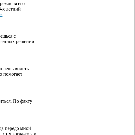
прежде всего
3-х летний
 »
ешься с
ешенных решений
инаешь видеть
но помогает
иться. По факту
да передо мной
хотя когда-то я и