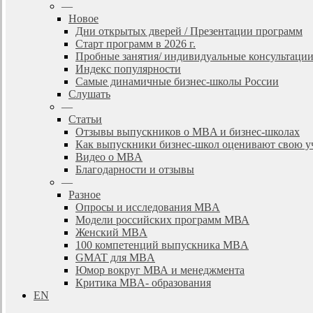
—
Новое
Дни открытых дверей / Презентации программ
Старт программ в 2026 г.
Пробные занятия/ индивидуальные консультаци
Индекс популярности
Самые динамичные бизнес-школы России
Слушать
—
Статьи
Отзывы выпускников о MBA и бизнес-школах
Как выпускники бизнес-школ оценивают свою у
Видео о MBA
Благодарности и отзывы
—
Разное
Опросы и исследования MBA
Модели российских программ МВА
Женский MBA
100 компетенций выпускника MBA
GMAT для MBA
Юмор вокруг МВА и менеджмента
Критика MBA- образования
EN