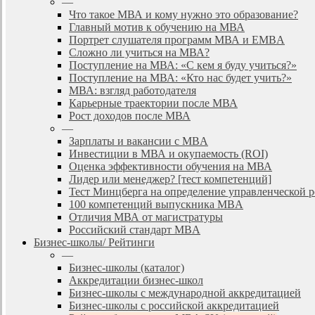
—
Что такое МВА и кому нужно это образование?
Главный мотив к обучению на МВА
Портрет слушателя программ МВА и EMBA
Сложно ли учиться на МВА?
Поступление на МВА: «С кем я буду учиться?»
Поступление на МВА: «Кто нас будет учить?»
МВА: взгляд работодателя
Карьерные траектории после МВА
Рост доходов после МВА
—
Зарплаты и вакансии с MBA
Инвестиции в МВА и окупаемость (ROI)
Оценка эффективности обучения на МВА
Лидер или менеджер? [тест компетенций]
Тест Минцберга на определение управленческой 
100 компетенций выпускника MBA
Отличия МВА от магистратуры
Российский стандарт MBA
Бизнес-школы/ Рейтинги
—
Бизнес-школы (каталог)
Аккредитации бизнес-школ
Бизнес-школы с международной аккредитацией
Бизнес-школы с российской аккредитацией