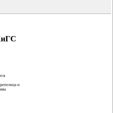
ХиГС
тся
ерепелица и
амма