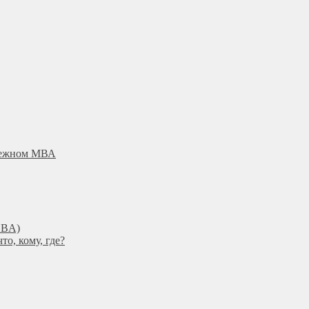
убежном МВА
DBА)
о, кому, где?