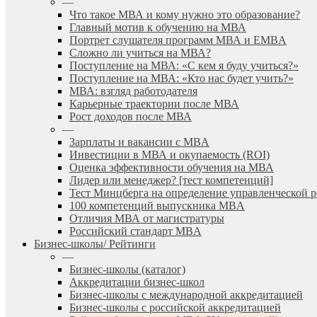
—
Что такое МВА и кому нужно это образование?
Главный мотив к обучению на МВА
Портрет слушателя программ МВА и EMBA
Сложно ли учиться на МВА?
Поступление на МВА: «С кем я буду учиться?»
Поступление на МВА: «Кто нас будет учить?»
МВА: взгляд работодателя
Карьерные траектории после МВА
Рост доходов после МВА
—
Зарплаты и вакансии с MBA
Инвестиции в МВА и окупаемость (ROI)
Оценка эффективности обучения на МВА
Лидер или менеджер? [тест компетенций]
Тест Минцберга на определение управленческой 
100 компетенций выпускника MBA
Отличия МВА от магистратуры
Российский стандарт MBA
Бизнес-школы/ Рейтинги
—
Бизнес-школы (каталог)
Аккредитации бизнес-школ
Бизнес-школы с международной аккредитацией
Бизнес-школы с российской аккредитацией