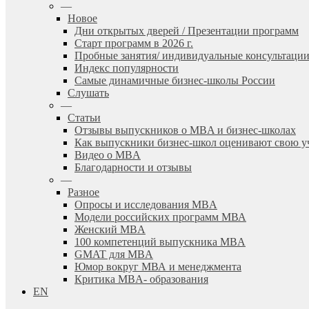
—
Новое
Дни открытых дверей / Презентации программ
Старт программ в 2026 г.
Пробные занятия/ индивидуальные консультаци
Индекс популярности
Самые динамичные бизнес-школы России
Слушать
—
Статьи
Отзывы выпускников о MBA и бизнес-школах
Как выпускники бизнес-школ оценивают свою у
Видео о MBA
Благодарности и отзывы
—
Разное
Опросы и исследования MBA
Модели российских программ МВА
Женский MBA
100 компетенций выпускника MBA
GMAT для MBA
Юмор вокруг МВА и менеджмента
Критика MBA- образования
EN