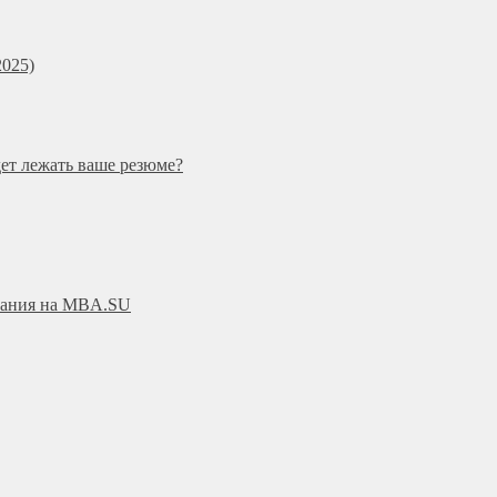
025)
дет лежать ваше резюме?
ования на MBA.SU