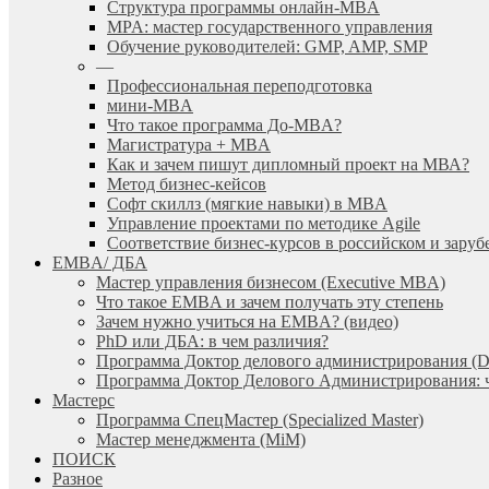
Cтруктура программы онлайн-MBA
MPA: мастер государственного управления
Обучение руководителей: GMP, AMP, SMP
—
Профессиональная переподготовка
мини-MBA
Что такое программа До-MBA?
Магистратура + MBA
Как и зачем пишут дипломный проект на МВА?
Метод бизнес-кейсов
Софт скиллз (мягкие навыки) в MBA
Управление проектами по методике Agile
Соответствие бизнес-курсов в российском и зар
EMBA/ ДБA
Мастер управления бизнесом (Executive MBA)
Что такое EMBA и зачем получать эту степень
Зачем нужно учиться на EMBA? (видео)
PhD или ДБА: в чем различия?
Программа Доктор делового администрирования (
Программа Доктор Делового Администрирования: чт
Мастерс
Программа СпецМастер (Specialized Master)
Мастер менеджмента (MiM)
ПОИСК
Разное