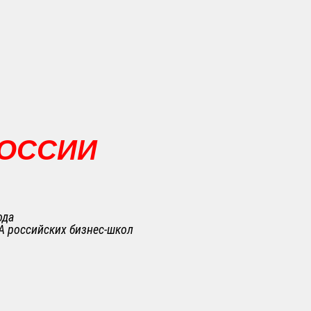
РОССИИ
ода
A российских бизнес-школ