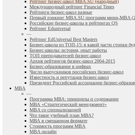
Рейтинг бизнес-школ MBA.SU (народный)
Международный рейтинг Financial Times
Рейтинги бизнес-школ разные
Первый рэнкинг MBA.SU программ мини-MBA (2
Российские бизнес-школы в рейтингах QS
Рейтинг Eduniversal
—
Рейтинг EdUniversal Best Masters
Бизнес-школа из ТОП-15: в какой части стопки бу
Бизнес-школы: история, опыт работы
ТОП преподавателей бизнес-школ
Архив рейтингов бизнес-школ 2004-2015
Бизнес-образование в цифрах
Число выпускников российских бизнес-школ
Известность и репутация бизнес-школ
Президент Российской ассоциации бизнес-образ
MBA
—
Программа МВА: принципы и содержание
МВА «Cтратегический менеджмент»
MBA со специализацией
Что такое учебный план МВА?
МВА в смешанном формате
Стоимость программ MBA
MBA онлайн