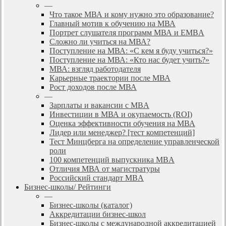
—
Что такое МВА и кому нужно это образование?
Главный мотив к обучению на МВА
Портрет слушателя программ МВА и EMBA
Сложно ли учиться на МВА?
Поступление на МВА: «С кем я буду учиться?»
Поступление на МВА: «Кто нас будет учить?»
МВА: взгляд работодателя
Карьерные траектории после МВА
Рост доходов после МВА
—
Зарплаты и вакансии с MBA
Инвестиции в МВА и окупаемость (ROI)
Оценка эффективности обучения на МВА
Лидер или менеджер? [тест компетенций]
Тест Минцберга на определение управленческой
роли
100 компетенций выпускника MBA
Отличия МВА от магистратуры
Российский стандарт MBA
Бизнес-школы/ Рейтинги
—
Бизнес-школы (каталог)
Аккредитации бизнес-школ
Бизнес-школы с международной аккредитацией