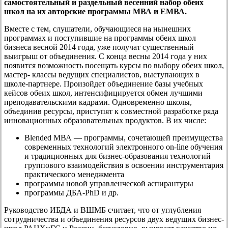
самостоятельный и раздельный весенний набор обеих
школ на их авторские программы МВА и ЕМВА.
Вместе с тем, слушатели, обучающиеся на нынешних
программах и поступившие на программы обеих школ
бизнеса весной 2014 года, уже получат существенный
выигрыш от объединения. С конца весны 2014 года у них
появится возможность посещать курсы по выбору обеих школ,
мастер- классы ведущих специалистов, выступающих в
школе-партнере. Произойдет объединение базы учебных
кейсов обеих школ, интенсифицируется обмен лучшими
преподавательскими кадрами. Одновременно школы,
объединив ресурсы, приступят к совместной разработке ряда
инновационных образовательных продуктов. В их числе:
Blended МВА — программы, сочетающей преимущества
современных технологий электронного on-line обучения
и традиционных для бизнес-образования технологий
группового взаимодействия в освоении инструментария
практического менеджмента
программы новой управленческой аспирантуры
программы ДБА-PhD и др.
Руководство ИБДА и ВШМБ считает, что от углубления
сотрудничества и объединения ресурсов двух ведущих бизнес-