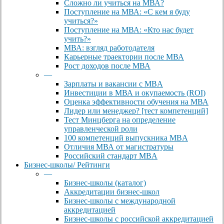
Сложно ли учиться на МВА?
Поступление на МВА: «С кем я буду
учиться?»
Поступление на МВА: «Кто нас будет
учить?»
МВА: взгляд работодателя
Карьерные траектории после МВА
Рост доходов после МВА
—
Зарплаты и вакансии с MBA
Инвестиции в МВА и окупаемость (ROI)
Оценка эффективности обучения на МВА
Лидер или менеджер? [тест компетенций]
Тест Минцберга на определение
управленческой роли
100 компетенций выпускника MBA
Отличия МВА от магистратуры
Российский стандарт MBA
Бизнес-школы/ Рейтинги
—
Бизнес-школы (каталог)
Аккредитации бизнес-школ
Бизнес-школы с международной
аккредитацией
Бизнес-школы с российской аккредитацией