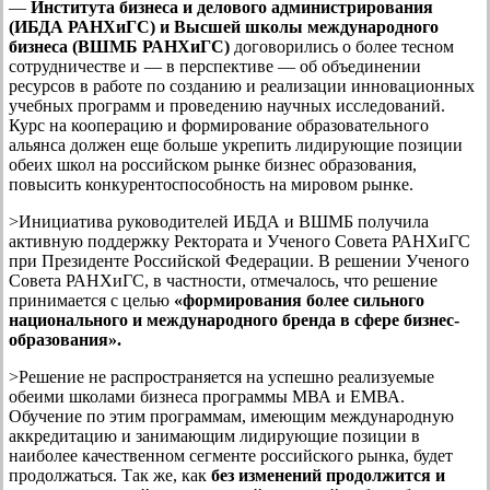
—
Института бизнеса и делового администрирования
(ИБДА РАНХиГС) и Высшей школы
международного
бизнеса (ВШМБ РАНХиГС)
договорились о более тесном
сотрудничестве и — в перспективе — об объединении
ресурсов в работе по созданию и реализации инновационных
учебных программ и проведению научных исследований.
Курс на кооперацию и формирование образовательного
альянса должен еще больше укрепить лидирующие позиции
обеих школ на российском рынке бизнес образования,
повысить конкурентоспособность на мировом рынке.
>
Инициатива руководителей ИБДА и ВШМБ получила
активную поддержку Ректората и Ученого Совета РАНХиГС
при Президенте Российской Федерации. В решении Ученого
Совета РАНХиГС, в частности, отмечалось, что решение
принимается с целью
«формирования более сильного
национального и международного бренда в сфере бизнес-
образования».
>
Решение не распространяется на успешно реализуемые
обеими школами бизнеса программы МВА и ЕМВА.
Обучение по этим программам, имеющим международную
аккредитацию и занимающим лидирующие позиции в
наиболее качественном сегменте российского рынка, будет
продолжаться. Так же, как
без изменений продолжится и