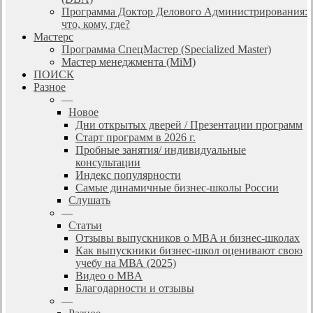
Программа Доктор Делового Администрирования:
что, кому, где?
Мастерс
Программа СпецМастер (Specialized Master)
Мастер менеджмента (MiM)
ПОИСК
Разное
—
Новое
Дни открытых дверей / Презентации программ
Старт программ в 2026 г.
Пробные занятия/ индивидуальные
консультации
Индекс популярности
Самые динамичные бизнес-школы России
Слушать
—
Статьи
Отзывы выпускников о MBA и бизнес-школах
Как выпускники бизнес-школ оценивают свою
учебу на МВА (2025)
Видео о MBA
Благодарности и отзывы
—