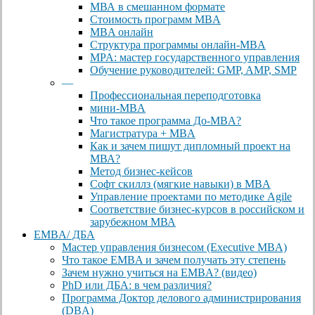
МВА в смешанном формате
Стоимость программ MBA
MBA онлайн
Cтруктура программы онлайн-MBA
MPA: мастер государственного управления
Обучение руководителей: GMP, AMP, SMP
—
Профессиональная переподготовка
мини-MBA
Что такое программа До-MBA?
Магистратура + MBA
Как и зачем пишут дипломный проект на
МВА?
Метод бизнес-кейсов
Софт скиллз (мягкие навыки) в MBA
Управление проектами по методике Agile
Соответствие бизнес-курсов в российском и
зарубежном МВА
EMBA/ ДБA
Мастер управления бизнесом (Executive MBA)
Что такое EMBA и зачем получать эту степень
Зачем нужно учиться на EMBA? (видео)
PhD или ДБА: в чем различия?
Программа Доктор делового администрирования
(DBА)