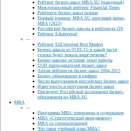
Рейтинг бизнес-школ MBA.SU (народный)
Международный рейтинг Financial Times
Рейтинги бизнес-школ разные
Первый рэнкинг MBA.SU программ мини-
MBA (2025)
Российские бизнес-школы в рейтингах QS
Рейтинг Eduniversal
—
Рейтинг EdUniversal Best Masters
Бизнес-школа из ТОП-15: в какой части
стопки будет лежать ваше резюме?
Бизнес-школы: история, опыт работы
ТОП преподавателей бизнес-школ
Архив рейтингов бизнес-школ 2004-2015
Бизнес-образование в цифрах
Число выпускников российских бизнес-школ
Известность и репутация бизнес-школ
Президент Российской ассоциации бизнес-
образования на MBA.SU
MBA
—
Программа МВА: принципы и содержание
МВА «Cтратегический менеджмент»
MBA со специализацией
Что такое учебный план МВА?