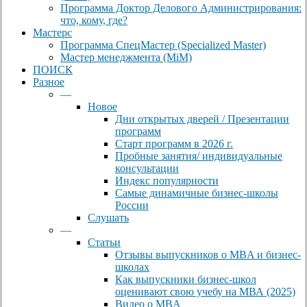
Программа Доктор Делового Администрирования:
что, кому, где?
Мастерс
Программа СпецМастер (Specialized Master)
Мастер менеджмента (MiM)
ПОИСК
Разное
—
Новое
Дни открытых дверей / Презентации
программ
Старт программ в 2026 г.
Пробные занятия/ индивидуальные
консультации
Индекс популярности
Самые динамичные бизнес-школы
России
Слушать
—
Статьи
Отзывы выпускников о MBA и бизнес-
школах
Как выпускники бизнес-школ
оценивают свою учебу на МВА (2025)
Видео о MBA