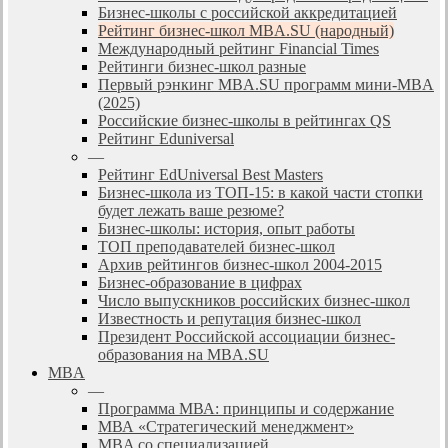
Бизнес-школы с российской аккредитацией
Рейтинг бизнес-школ MBA.SU (народный)
Международный рейтинг Financial Times
Рейтинги бизнес-школ разные
Первый рэнкинг MBA.SU программ мини-MBA
(2025)
Российские бизнес-школы в рейтингах QS
Рейтинг Eduniversal
—
Рейтинг EdUniversal Best Masters
Бизнес-школа из ТОП-15: в какой части стопки
будет лежать ваше резюме?
Бизнес-школы: история, опыт работы
ТОП преподавателей бизнес-школ
Архив рейтингов бизнес-школ 2004-2015
Бизнес-образование в цифрах
Число выпускников российских бизнес-школ
Известность и репутация бизнес-школ
Президент Российской ассоциации бизнес-
образования на MBA.SU
MBA
—
Программа МВА: принципы и содержание
МВА «Cтратегический менеджмент»
MBA со специализацией