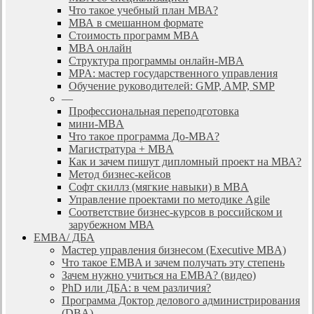
Что такое учебный план МВА?
МВА в смешанном формате
Стоимость программ MBA
MBA онлайн
Cтруктура программы онлайн-MBA
MPA: мастер государственного управления
Обучение руководителей: GMP, AMP, SMP
—
Профессиональная переподготовка
мини-MBA
Что такое программа До-MBA?
Магистратура + MBA
Как и зачем пишут дипломный проект на МВА?
Метод бизнес-кейсов
Софт скиллз (мягкие навыки) в MBA
Управление проектами по методике Agile
Соответствие бизнес-курсов в российском и
зарубежном МВА
EMBA/ ДБA
Мастер управления бизнесом (Executive MBA)
Что такое EMBA и зачем получать эту степень
Зачем нужно учиться на EMBA? (видео)
PhD или ДБА: в чем различия?
Программа Доктор делового администрирования
(DBА)