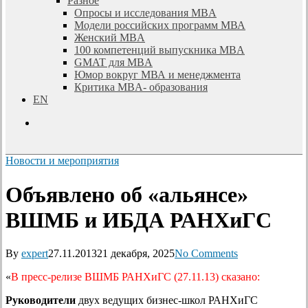
Разное
Опросы и исследования MBA
Модели российских программ МВА
Женский MBA
100 компетенций выпускника MBA
GMAT для MBA
Юмор вокруг МВА и менеджмента
Критика MBA- образования
EN
search
Новости и мероприятия
Объявлено об «альянсе»
ВШМБ и ИБДА РАНХиГС
By
expert
27.11.2013
21 декабря, 2025
No Comments
«
В пресс-релизе ВШМБ РАНХиГС (27.11.13) сказано:
Руководители
двух ведущих бизнес-школ РАНХиГС