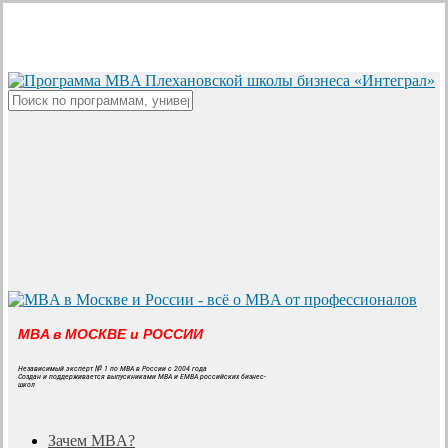
Skip
to
main
content
Close
Search
MBA в МОСКВЕ и РОССИИ
Независимый эксперт № 1 по MBA в России с 2004 года
Создан и поддерживается выпускниками MBA и EMBA российских бизнес-
школ
search
Menu
Зачем MBA?