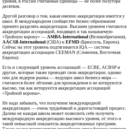
уровня, в России считанные единицы — не более полутора
десятков.
Другой разговор о том, какая именно аккредитация имеется у
школ. В международном сообществе бизнес-образования
принято разделять аккредитации. Высшим уровнем считаются
аккредитации ассоциаций, входящих в так называемую
«Тройную корону» —
АМВА-International
(Великобритания),
AACSB-International
(США) и
EFMD
(Брюссель, Европа).
Сейчас на этот уровень подтягивается IQA — система
аккредитации ассоциации CEEMAN (Словения, Восточная
Европа).
Есть и следующий уровень ассоциаций — ECBE, ACBSP и
другие, которые также проводят свои аккредитации, однако
они для лидеров рынка — ведущих школ бизнеса мира —
считаются более лёгкими для прохождения и не котируются
высоко, так как котируются аккредитации ассоциаций
«Тройной короны».
Не надо забывать, что получение международной
аккредитации — очень трудоёмкий и дорогостоящий процесс.
Далеко не каждая школа может позволить себе получить
международную аккредитацию высокого уровня, от этого и
такой невысокий показатель аккредитованных программ.
Также не все руководители российских школ бизнеса считают