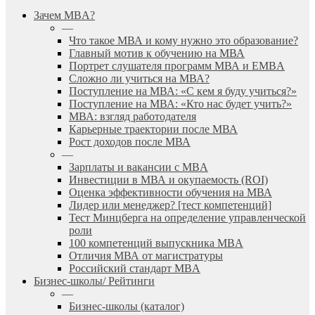
search
Menu
Зачем MBA?
—
Что такое МВА и кому нужно это образование?
Главный мотив к обучению на МВА
Портрет слушателя программ МВА и EMBA
Сложно ли учиться на МВА?
Поступление на МВА: «С кем я буду учиться?»
Поступление на МВА: «Кто нас будет учить?»
МВА: взгляд работодателя
Карьерные траектории после МВА
Рост доходов после МВА
—
Зарплаты и вакансии с MBA
Инвестиции в МВА и окупаемость (ROI)
Оценка эффективности обучения на МВА
Лидер или менеджер? [тест компетенций]
Тест Минцберга на определение управленческой
роли
100 компетенций выпускника MBA
Отличия МВА от магистратуры
Российский стандарт MBA
Бизнес-школы/ Рейтинги
—
Бизнес-школы (каталог)