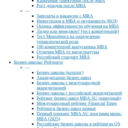
Карьерные траектории после МВА
Рост доходов после МВА
—
Зарплаты и вакансии с MBA
Инвестиции в МВА и окупаемость (ROI)
Оценка эффективности обучения на МВА
Лидер или менеджер? [тест компетенций]
Тест Минцберга на определение
управленческой роли
100 компетенций выпускника MBA
Отличия МВА от магистратуры
Российский стандарт MBA
Бизнес-школы/ Рейтинги
—
Бизнес-школы (каталог)
Аккредитации бизнес-школ
Бизнес-школы с международной
аккредитацией
Бизнес-школы с российской аккредитацией
Рейтинг бизнес-школ MBA.SU (народный)
Международный рейтинг Financial Times
Рейтинги бизнес-школ разные
Первый рэнкинг MBA.SU программ мини-
MBA (2025)
Российские бизнес-школы в рейтингах QS