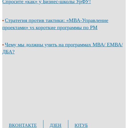
Спросите «как» у Бизнес-школы УрФУ!
Стратегия против тактики: «МВА-Управление
•
проектами» vs короткие программы по PM
Чему мы должны учить на программах МВА/ ЕМВА/
•
ДБА?
ВКОНТАКТЕ
ДЗЕН
ЮТУБ