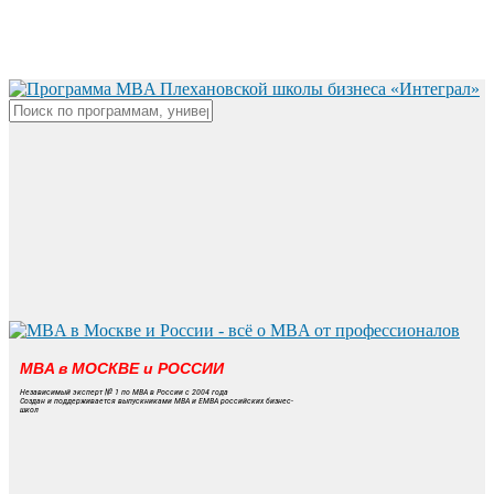
Skip
to
main
content
Close
Search
MBA в МОСКВЕ и РОССИИ
Независимый эксперт № 1 по MBA в России с 2004 года
Создан и поддерживается выпускниками MBA и EMBA российских бизнес-
школ