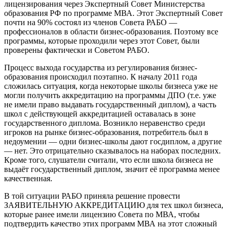
лицензирования через Экспертный Совет Министерства
образования РФ по программе МВА. Этот Экспертный Совет
почти на 90% состоял из членов Совета РАБО —
профессионалов в области бизнес-образования. Поэтому все
программы, которые проходили через этот Совет, были
проверены фактически и Советом РАБО.
Процесс выхода государства из регулирования бизнес-
образования происходил поэтапно. К началу 2011 года
сложилась ситуация, когда некоторые школы бизнеса уже не
могли получить аккредитацию на программы ДПО (т.е. уже
не имели право выдавать государственный диплом), а часть
школ с действующей аккредитацией оставалась в зоне
государственного диплома. Возникло неравенство среди
игроков на рынке бизнес-образования, потребитель был в
недоумении — одни бизнес-школы дают госдиплом, а другие
— нет. Это отрицательно сказывалось на наборах последних.
Кроме того, слушатели считали, что если школа бизнеса не
выдаёт государственный диплом, значит её программа менее
качественная.
В той ситуации РАБО приняла решение провести
ЗАЯВИТЕЛЬНУЮ АККРЕДИТАЦИЮ для тех школ бизнеса,
которые ранее имели лицензию Совета по МВА, чтобы
подтвердить качество этих программ МВА на этот сложный