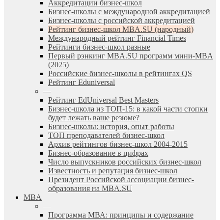
Аккредитации бизнес-школ
Бизнес-школы с международной аккредитацией
Бизнес-школы с российской аккредитацией
Рейтинг бизнес-школ MBA.SU (народный)
Международный рейтинг Financial Times
Рейтинги бизнес-школ разные
Первый рэнкинг MBA.SU программ мини-MBA
(2025)
Российские бизнес-школы в рейтингах QS
Рейтинг Eduniversal
—
Рейтинг EdUniversal Best Masters
Бизнес-школа из ТОП-15: в какой части стопки
будет лежать ваше резюме?
Бизнес-школы: история, опыт работы
ТОП преподавателей бизнес-школ
Архив рейтингов бизнес-школ 2004-2015
Бизнес-образование в цифрах
Число выпускников российских бизнес-школ
Известность и репутация бизнес-школ
Президент Российской ассоциации бизнес-
образования на MBA.SU
MBA
—
Программа МВА: принципы и содержание