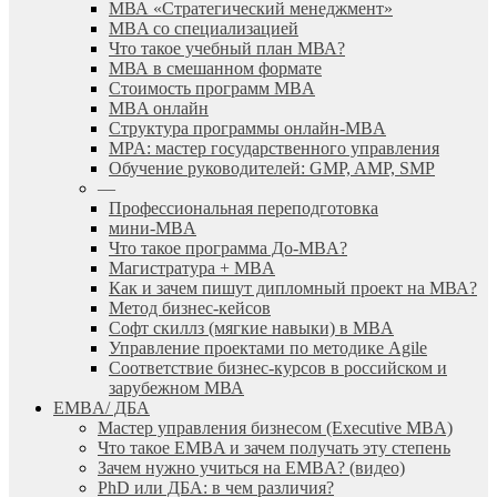
МВА «Cтратегический менеджмент»
MBA со специализацией
Что такое учебный план МВА?
МВА в смешанном формате
Стоимость программ MBA
MBA онлайн
Cтруктура программы онлайн-MBA
MPA: мастер государственного управления
Обучение руководителей: GMP, AMP, SMP
—
Профессиональная переподготовка
мини-MBA
Что такое программа До-MBA?
Магистратура + MBA
Как и зачем пишут дипломный проект на МВА?
Метод бизнес-кейсов
Софт скиллз (мягкие навыки) в MBA
Управление проектами по методике Agile
Соответствие бизнес-курсов в российском и
зарубежном МВА
EMBA/ ДБA
Мастер управления бизнесом (Executive MBA)
Что такое EMBA и зачем получать эту степень
Зачем нужно учиться на EMBA? (видео)
PhD или ДБА: в чем различия?