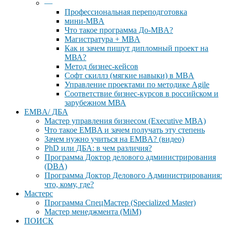
—
Профессиональная переподготовка
мини-MBA
Что такое программа До-MBA?
Магистратура + MBA
Как и зачем пишут дипломный проект на
МВА?
Метод бизнес-кейсов
Софт скиллз (мягкие навыки) в MBA
Управление проектами по методике Agile
Соответствие бизнес-курсов в российском и
зарубежном МВА
EMBA/ ДБA
Мастер управления бизнесом (Executive MBA)
Что такое EMBA и зачем получать эту степень
Зачем нужно учиться на EMBA? (видео)
PhD или ДБА: в чем различия?
Программа Доктор делового администрирования
(DBА)
Программа Доктор Делового Администрирования:
что, кому, где?
Мастерс
Программа СпецМастер (Specialized Master)
Мастер менеджмента (MiM)
ПОИСК