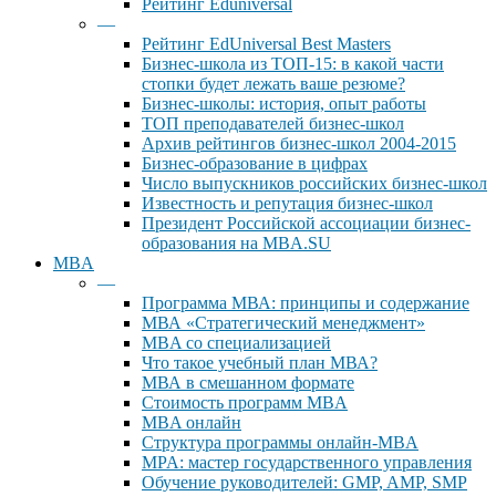
Рейтинг Eduniversal
—
Рейтинг EdUniversal Best Masters
Бизнес-школа из ТОП-15: в какой части
стопки будет лежать ваше резюме?
Бизнес-школы: история, опыт работы
ТОП преподавателей бизнес-школ
Архив рейтингов бизнес-школ 2004-2015
Бизнес-образование в цифрах
Число выпускников российских бизнес-школ
Известность и репутация бизнес-школ
Президент Российской ассоциации бизнес-
образования на MBA.SU
MBA
—
Программа МВА: принципы и содержание
МВА «Cтратегический менеджмент»
MBA со специализацией
Что такое учебный план МВА?
МВА в смешанном формате
Стоимость программ MBA
MBA онлайн
Cтруктура программы онлайн-MBA
MPA: мастер государственного управления
Обучение руководителей: GMP, AMP, SMP