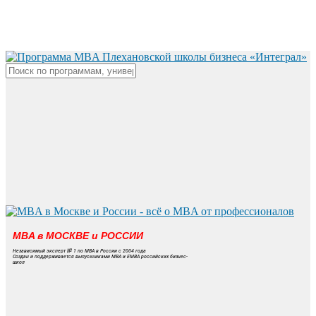
Skip
to
main
content
Close
Search
MBA в МОСКВЕ и РОССИИ
Независимый эксперт № 1 по MBA в России с 2004 года
Создан и поддерживается выпускниками MBA и EMBA российских бизнес-
школ