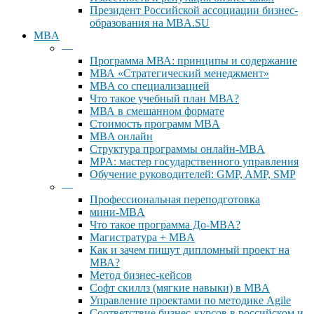
Президент Российской ассоциации бизнес-
образования на MBA.SU
MBA
—
Программа МВА: принципы и содержание
МВА «Cтратегический менеджмент»
MBA со специализацией
Что такое учебный план МВА?
МВА в смешанном формате
Стоимость программ MBA
MBA онлайн
Cтруктура программы онлайн-MBA
MPA: мастер государственного управления
Обучение руководителей: GMP, AMP, SMP
—
Профессиональная переподготовка
мини-MBA
Что такое программа До-MBA?
Магистратура + MBA
Как и зачем пишут дипломный проект на
МВА?
Метод бизнес-кейсов
Софт скиллз (мягкие навыки) в MBA
Управление проектами по методике Agile
Соответствие бизнес-курсов в российском и