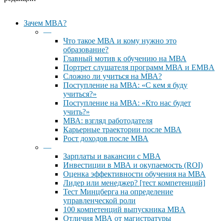
Close
Зачем MBA?
Menu
—
Что такое МВА и кому нужно это
образование?
Главный мотив к обучению на МВА
Портрет слушателя программ МВА и EMBA
Сложно ли учиться на МВА?
Поступление на МВА: «С кем я буду
учиться?»
Поступление на МВА: «Кто нас будет
учить?»
МВА: взгляд работодателя
Карьерные траектории после МВА
Рост доходов после МВА
—
Зарплаты и вакансии с MBA
Инвестиции в МВА и окупаемость (ROI)
Оценка эффективности обучения на МВА
Лидер или менеджер? [тест компетенций]
Тест Минцберга на определение
управленческой роли
100 компетенций выпускника MBA
Отличия МВА от магистратуры