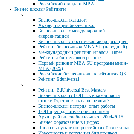
Российский стандарт MBA
Бизнес-школы/ Рейтинги
—
Бизнес-школы (каталог)
Аккредитации бизнес-школ
Бизнес-школы с международной
аккредитацией
Бизнес-школы с российской аккредитацией
Рейтинг бизнес-школ MBA.SU (народный)
Международный рейтинг Financial Times
Рейтинги бизнес-школ разные
Первый рэнкинг MBA.SU программ мини-
MBA (2025)
Российские бизнес-школы в рейтингах QS
Рейтинг Eduniversal
—
Рейтинг EdUniversal Best Masters
Бизнес-школа из ТОП-15: в какой части
стопки будет лежать ваше резюме?
Бизнес-школы: история, опыт работы
ТОП преподавателей бизнес-школ
Архив рейтингов бизнес-школ 2004-2015
Бизнес-образование в цифрах
Число выпускников российских бизнес-школ
Известность и репутация бизнес-школ