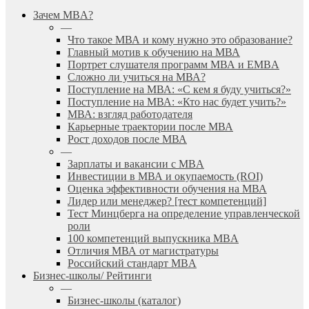
search
Menu
Зачем MBA?
—
Что такое МВА и кому нужно это образование?
Главный мотив к обучению на МВА
Портрет слушателя программ МВА и EMBA
Сложно ли учиться на МВА?
Поступление на МВА: «С кем я буду учиться?»
Поступление на МВА: «Кто нас будет учить?»
МВА: взгляд работодателя
Карьерные траектории после МВА
Рост доходов после МВА
—
Зарплаты и вакансии с MBA
Инвестиции в МВА и окупаемость (ROI)
Оценка эффективности обучения на МВА
Лидер или менеджер? [тест компетенций]
Тест Минцберга на определение управленческой
роли
100 компетенций выпускника MBA
Отличия МВА от магистратуры
Российский стандарт MBA
Бизнес-школы/ Рейтинги
—
Бизнес-школы (каталог)