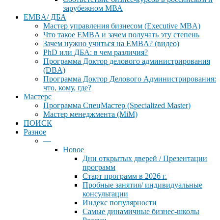
зарубежном МВА
EMBA/ ДБA
Мастер управления бизнесом (Executive MBA)
Что такое EMBA и зачем получать эту степень
Зачем нужно учиться на EMBA? (видео)
PhD или ДБА: в чем различия?
Программа Доктор делового администрирования
(DBА)
Программа Доктор Делового Администрирования:
что, кому, где?
Мастерс
Программа СпецМастер (Specialized Master)
Мастер менеджмента (MiM)
ПОИСК
Разное
—
Новое
Дни открытых дверей / Презентации
программ
Старт программ в 2026 г.
Пробные занятия/ индивидуальные
консультации
Индекс популярности
Самые динамичные бизнес-школы