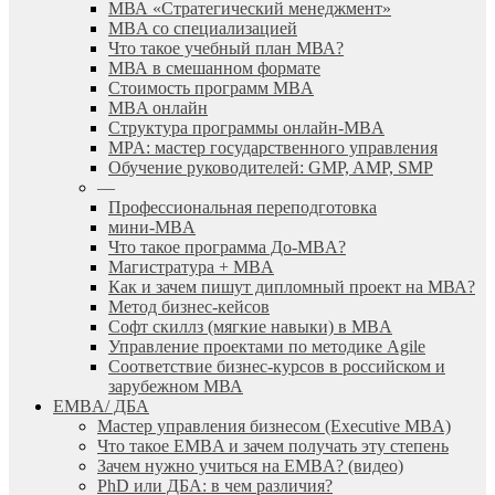
МВА «Cтратегический менеджмент»
MBA со специализацией
Что такое учебный план МВА?
МВА в смешанном формате
Стоимость программ MBA
MBA онлайн
Cтруктура программы онлайн-MBA
MPA: мастер государственного управления
Обучение руководителей: GMP, AMP, SMP
—
Профессиональная переподготовка
мини-MBA
Что такое программа До-MBA?
Магистратура + MBA
Как и зачем пишут дипломный проект на МВА?
Метод бизнес-кейсов
Софт скиллз (мягкие навыки) в MBA
Управление проектами по методике Agile
Соответствие бизнес-курсов в российском и
зарубежном МВА
EMBA/ ДБA
Мастер управления бизнесом (Executive MBA)
Что такое EMBA и зачем получать эту степень
Зачем нужно учиться на EMBA? (видео)
PhD или ДБА: в чем различия?