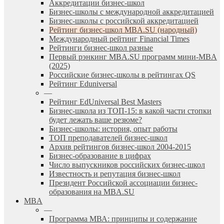
Аккредитации бизнес-школ
Бизнес-школы с международной аккредитацией
Бизнес-школы с российской аккредитацией
Рейтинг бизнес-школ MBA.SU (народный)
Международный рейтинг Financial Times
Рейтинги бизнес-школ разные
Первый рэнкинг MBA.SU программ мини-MBA
(2025)
Российские бизнес-школы в рейтингах QS
Рейтинг Eduniversal
—
Рейтинг EdUniversal Best Masters
Бизнес-школа из ТОП-15: в какой части стопки
будет лежать ваше резюме?
Бизнес-школы: история, опыт работы
ТОП преподавателей бизнес-школ
Архив рейтингов бизнес-школ 2004-2015
Бизнес-образование в цифрах
Число выпускников российских бизнес-школ
Известность и репутация бизнес-школ
Президент Российской ассоциации бизнес-
образования на MBA.SU
MBA
—
Программа МВА: принципы и содержание