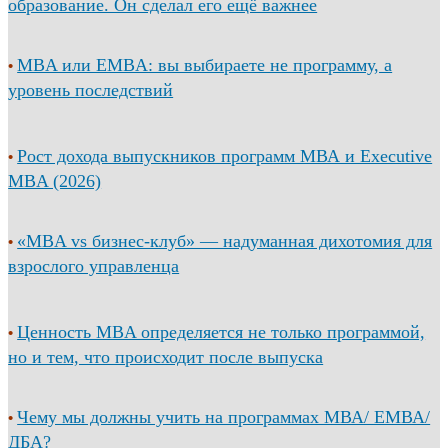
образование. Он сделал его ещё важнее
MBA или EMBA: вы выбираете не программу, а
•
уровень последствий
Рост дохода выпускников программ МВА и Executive
•
MBA (2026)
«MBA vs бизнес-клуб» — надуманная дихотомия для
•
взрослого управленца
Ценность MBA определяется не только программой,
•
но и тем, что происходит после выпуска
Чему мы должны учить на программах МВА/ ЕМВА/
•
ДБА?