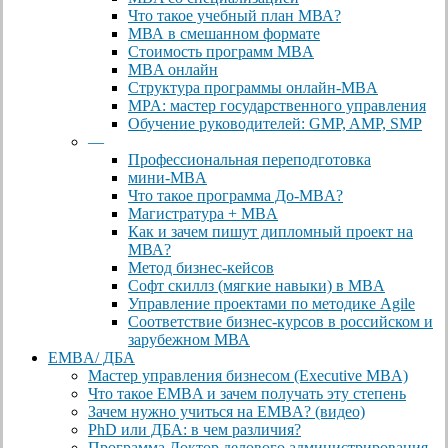
Что такое учебный план МВА?
МВА в смешанном формате
Стоимость программ MBA
MBA онлайн
Cтруктура программы онлайн-MBA
MPA: мастер государственного управления
Обучение руководителей: GMP, AMP, SMP
—
Профессиональная переподготовка
мини-MBA
Что такое программа До-MBA?
Магистратура + MBA
Как и зачем пишут дипломный проект на
МВА?
Метод бизнес-кейсов
Софт скиллз (мягкие навыки) в MBA
Управление проектами по методике Agile
Соответствие бизнес-курсов в российском и
зарубежном МВА
EMBA/ ДБA
Мастер управления бизнесом (Executive MBA)
Что такое EMBA и зачем получать эту степень
Зачем нужно учиться на EMBA? (видео)
PhD или ДБА: в чем различия?
Программа Доктор делового администрирования