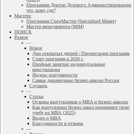
Программа Доктор Делового Администрирования:
что, кому, где?
Мастерс
Программа СпецМастер (Specialized Master)
Мастер менеджмента (MiM)
ПОИСК
Разное
—
Новое
Дни открытых дверей / Презентации программ
Старт программ в 2026 г.
Пробные занятия/ индивидуальные
консультации
Индекс популярности
Самые динамичные бизнес-школы России
Слушать
—
Статьи
Отзывы выпускников о MBA и бизнес-школах
Как выпускники бизнес-школ оценивают свою
учебу на МВА (2025)
Видео о MBA
Благодарности и отзывы
—