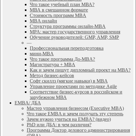
Что такое учебный план МВА?
МВА в смешанном формате
Стоимость программ MBA
MBA онлайн
Cтруктура программы онлайн-MBA
MPA: мастер государственного управления
Обучение руководителей: GMP, AMP, SMP
—
Профессиональная переподготовка
мини-MBA
Что такое программа До-MBA?
Магистратура + MBA
Как и зачем пишут дипломный проект на МВА?
Метод бизнес-кейсов
Софт скиллз (мягкие навыки) в MBA
Управление проектами по методике Agile
Соответствие бизнес-курсов в российском и
зарубежном МВА
EMBA/ ДБA
Мастер управления бизнесом (Executive MBA)
Что такое EMBA и зачем получать эту степень
Зачем нужно учиться на EMBA? (видео)
PhD или ДБА: в чем различия?
Программа Доктор делового администрирования
(DBА)