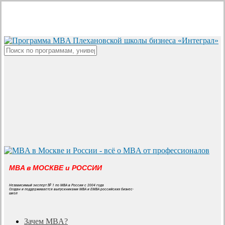
Skip
to
main
content
Close
Search
MBA в МОСКВЕ и РОССИИ
Независимый эксперт № 1 по MBA в России с 2004 года
Создан и поддерживается выпускниками MBA и EMBA российских бизнес-
школ
search
Menu
Зачем MBA?