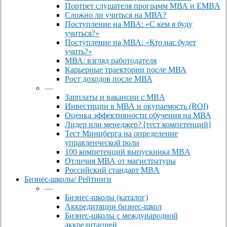
Портрет слушателя программ МВА и EMBA
Сложно ли учиться на МВА?
Поступление на МВА: «С кем я буду
учиться?»
Поступление на МВА: «Кто нас будет
учить?»
МВА: взгляд работодателя
Карьерные траектории после МВА
Рост доходов после МВА
—
Зарплаты и вакансии с MBA
Инвестиции в МВА и окупаемость (ROI)
Оценка эффективности обучения на МВА
Лидер или менеджер? [тест компетенций]
Тест Минцберга на определение
управленческой роли
100 компетенций выпускника MBA
Отличия МВА от магистратуры
Российский стандарт MBA
Бизнес-школы/ Рейтинги
—
Бизнес-школы (каталог)
Аккредитации бизнес-школ
Бизнес-школы с международной
аккредитацией