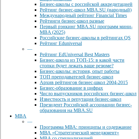
Бизнес-школы с российской аккредитацией
Рейтинг бизнес-школ MBA.SU (народный)
Международный рейтинг Financial Times
Рейтинги бизнес-школ разные
Первый рэнкинг MBA.SU программ мини-
MBA (2025)
Российские бизнес-школы в рейтингах QS
Рейтинг Eduniversal
—
Рейтинг EdUniversal Best Masters
Бизнес-школа из ТОП-15: в какой части
стопки будет лежать ваше резюме?
Бизнес-школы: история, опыт работы
ТОП преподавателей бизнес-школ
Архив рейтингов бизнес-школ 2004-2015
Бизнес-образование в цифрах
Число выпускников российских бизнес-школ
Известность и репутация бизнес-школ
Президент Российской ассоциации бизнес-
образования на MBA.SU
MBA
—
Программа МВА: принципы и содержание
МВА «Cтратегический менеджмент»
MBA со специализацией