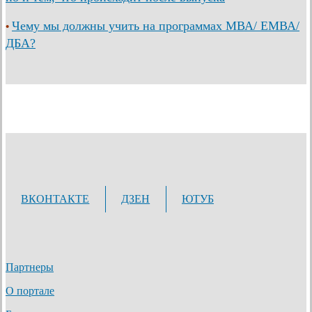
Чему мы должны учить на программах МВА/ ЕМВА/
•
ДБА?
ВКОНТАКТЕ
ДЗЕН
ЮТУБ
Партнеры
О портале