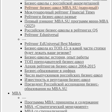
Бизнес-школы с российской аккредитацией
Рейтинг бизнес-школ MBA.SU (народный)
Международный рейтинг Financial Times
Рейтинги бизнес-школ разные
Первый рэнкинг MBA.SU программ мини-MBA
(2025)
Российские бизнес-школы в рейтингах QS
Рейтинг Eduniversal
—
Рейтинг EdUniversal Best Masters
Бизнес-школа из ТОП-15: в какой части стопки
будет лежать ваше резюме?
Бизнес-школы: история, опыт работы
ТОП преподавателей бизнес-школ
Архив рейтингов бизнес-школ 2004-2015
Бизнес-образование в цифрах
Число выпускников российских бизнес-школ
Известность и репутация бизнес-школ
Президент Российской ассоциации бизнес-
образования на MBA.SU
MBA
—
Программа МВА: принципы и содержание
МВА «Cтратегический менеджмент»
MBA со специализацией