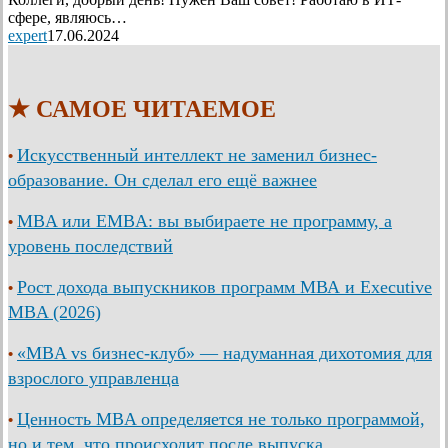
сфере, являюсь…
expert
17.06.2024
★ САМОЕ ЧИТАЕМОЕ
Искусственный интеллект не заменил бизнес-
•
образование. Он сделал его ещё важнее
MBA или EMBA: вы выбираете не программу, а
•
уровень последствий
Рост дохода выпускников программ МВА и Executive
•
MBA (2026)
«MBA vs бизнес-клуб» — надуманная дихотомия для
•
взрослого управленца
Ценность MBA определяется не только программой,
•
но и тем, что происходит после выпуска