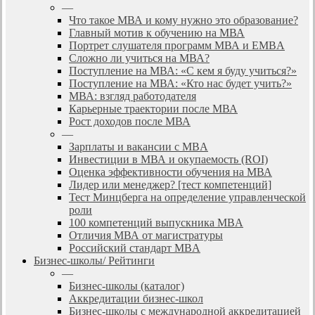
—
Что такое МВА и кому нужно это образование?
Главный мотив к обучению на МВА
Портрет слушателя программ МВА и EMBA
Сложно ли учиться на МВА?
Поступление на МВА: «С кем я буду учиться?»
Поступление на МВА: «Кто нас будет учить?»
МВА: взгляд работодателя
Карьерные траектории после МВА
Рост доходов после МВА
—
Зарплаты и вакансии с MBA
Инвестиции в МВА и окупаемость (ROI)
Оценка эффективности обучения на МВА
Лидер или менеджер? [тест компетенций]
Тест Минцберга на определение управленческой
роли
100 компетенций выпускника MBA
Отличия МВА от магистратуры
Российский стандарт MBA
Бизнес-школы/ Рейтинги
—
Бизнес-школы (каталог)
Аккредитации бизнес-школ
Бизнес-школы с международной аккредитацией