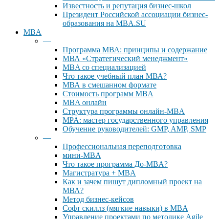
Известность и репутация бизнес-школ
Президент Российской ассоциации бизнес-
образования на MBA.SU
MBA
—
Программа МВА: принципы и содержание
МВА «Cтратегический менеджмент»
MBA со специализацией
Что такое учебный план МВА?
МВА в смешанном формате
Стоимость программ MBA
MBA онлайн
Cтруктура программы онлайн-MBA
MPA: мастер государственного управления
Обучение руководителей: GMP, AMP, SMP
—
Профессиональная переподготовка
мини-MBA
Что такое программа До-MBA?
Магистратура + MBA
Как и зачем пишут дипломный проект на
МВА?
Метод бизнес-кейсов
Софт скиллз (мягкие навыки) в MBA
Управление проектами по методике Agile