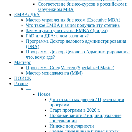
Соответствие бизнес-курсов в российском и
зарубежном МВА
EMBA/ ДБA
Мастер управления бизнесом (Executive MBA)
Что такое EMBA и зачем получать эту степень
Зачем нужно учиться на EMBA? (видео)
PhD или ДБА: в чем различия?
Программа Доктор делового администрирования
(DBА)
Программа Доктор Делового Администрирования:
что, кому, где?
Мастерс
Программа СпецМастер (Specialized Master)
Мастер менеджмента (MiM)
ПОИСК
Разное
—
Новое
Дни открытых дверей / Презентации
программ
Старт программ в 2026 г.
Пробные занятия/ индивидуальные
консультации
Индекс популярности
Самые динамичные бизнес-школы