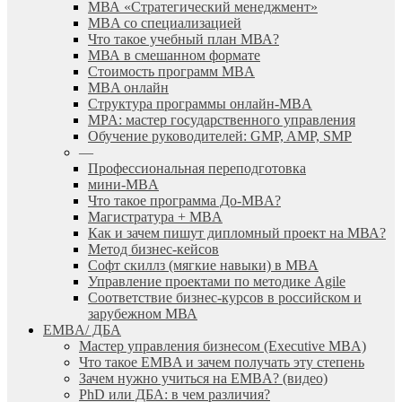
МВА «Cтратегический менеджмент»
MBA со специализацией
Что такое учебный план МВА?
МВА в смешанном формате
Стоимость программ MBA
MBA онлайн
Cтруктура программы онлайн-MBA
MPA: мастер государственного управления
Обучение руководителей: GMP, AMP, SMP
—
Профессиональная переподготовка
мини-MBA
Что такое программа До-MBA?
Магистратура + MBA
Как и зачем пишут дипломный проект на МВА?
Метод бизнес-кейсов
Софт скиллз (мягкие навыки) в MBA
Управление проектами по методике Agile
Соответствие бизнес-курсов в российском и
зарубежном МВА
EMBA/ ДБA
Мастер управления бизнесом (Executive MBA)
Что такое EMBA и зачем получать эту степень
Зачем нужно учиться на EMBA? (видео)
PhD или ДБА: в чем различия?