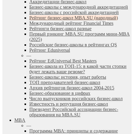
Аккредитации бизнес-школ
Бизнес-школы с международной аккредитацией
Бизнес-школы с российской аккредитацией
Рейтинг бизнес-школ MBA.SU (народный)
Международный рейтинг Financial Times
Рейтинги бизнес-школ разные
Первый рэнкинг MBA.SU программ мини-MBA
(2025)
Российские бизнес-школы в рейтингах QS
Рейтинг Eduniversal
—
Рейтинг EdUniversal Best Masters
Бизнес-школа из ТОП-15: в какой части стопки
будет лежать ваше резюме?
Бизнес-школы: история, опыт работы
ТОП преподавателей бизнес-школ
Архив рейтингов бизнес-школ 2004-2015
Бизнес-образование в цифрах
Число выпускников российских бизнес-школ
Известность и репутация бизнес-школ
Президент Российской ассоциации бизнес-
образования на MBA.SU
MBA
—
Программа МВА: принципы и содержание