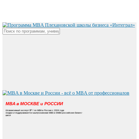
Skip
to
main
content
Close
Search
MBA в МОСКВЕ и РОССИИ
Независимый эксперт № 1 по MBA в России с 2004 года
Создан и поддерживается выпускниками MBA и EMBA российских бизнес-
школ