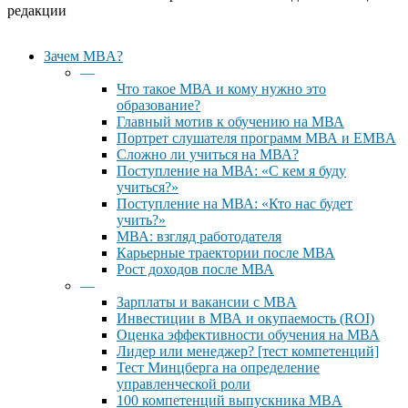
редакции
Close
Зачем MBA?
Menu
—
Что такое МВА и кому нужно это
образование?
Главный мотив к обучению на МВА
Портрет слушателя программ МВА и EMBA
Сложно ли учиться на МВА?
Поступление на МВА: «С кем я буду
учиться?»
Поступление на МВА: «Кто нас будет
учить?»
МВА: взгляд работодателя
Карьерные траектории после МВА
Рост доходов после МВА
—
Зарплаты и вакансии с MBA
Инвестиции в МВА и окупаемость (ROI)
Оценка эффективности обучения на МВА
Лидер или менеджер? [тест компетенций]
Тест Минцберга на определение
управленческой роли
100 компетенций выпускника MBA