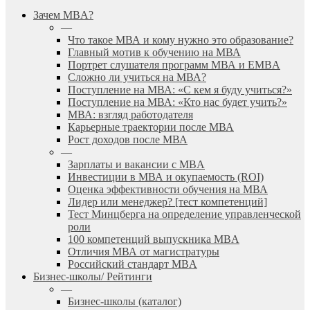
search
Menu
Зачем MBA?
—
Что такое МВА и кому нужно это образование?
Главный мотив к обучению на МВА
Портрет слушателя программ МВА и EMBA
Сложно ли учиться на МВА?
Поступление на МВА: «С кем я буду учиться?»
Поступление на МВА: «Кто нас будет учить?»
МВА: взгляд работодателя
Карьерные траектории после МВА
Рост доходов после МВА
—
Зарплаты и вакансии с MBA
Инвестиции в МВА и окупаемость (ROI)
Оценка эффективности обучения на МВА
Лидер или менеджер? [тест компетенций]
Тест Минцберга на определение управленческой
роли
100 компетенций выпускника MBA
Отличия МВА от магистратуры
Российский стандарт MBA
Бизнес-школы/ Рейтинги
—
Бизнес-школы (каталог)