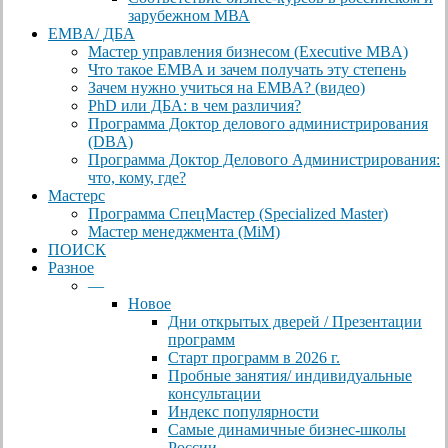
зарубежном МВА
EMBA/ ДБA
Мастер управления бизнесом (Executive MBA)
Что такое EMBA и зачем получать эту степень
Зачем нужно учиться на EMBA? (видео)
PhD или ДБА: в чем различия?
Программа Доктор делового администрирования
(DBА)
Программа Доктор Делового Администрирования:
что, кому, где?
Мастерс
Программа СпецМастер (Specialized Master)
Мастер менеджмента (MiM)
ПОИСК
Разное
—
Новое
Дни открытых дверей / Презентации
программ
Старт программ в 2026 г.
Пробные занятия/ индивидуальные
консультации
Индекс популярности
Самые динамичные бизнес-школы
России