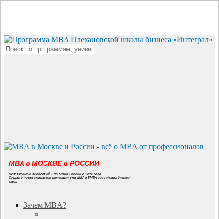
Skip
to
main
content
Close
Search
MBA в МОСКВЕ и РОССИИ
Независимый эксперт № 1 по MBA в России с 2004 года
Создан и поддерживается выпускниками MBA и EMBA российских бизнес-
школ
search
Menu
Зачем MBA?
—