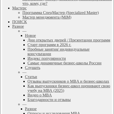
что, кому, где?
Мастерс
Программа СпецМастер (Specialized Master)
Мастер менеджмента (MiM)
ПОИСК
Разное
—
Новое
Дни открытых дверей / Презентации программ
Старт программ в 2026 г.
Пробные занятия/ индивидуальные
консультации
Индекс популярности
Самые динамичные бизнес-школы России
Слушать
—
Статьи
Отзывы выпускников о MBA и бизнес-школах
Как выпускники бизнес-школ оценивают свою
учебу на МВА (2025)
Видео о MBA
Благодарности и отзывы
—
Разное
Опросы и исследования MBA