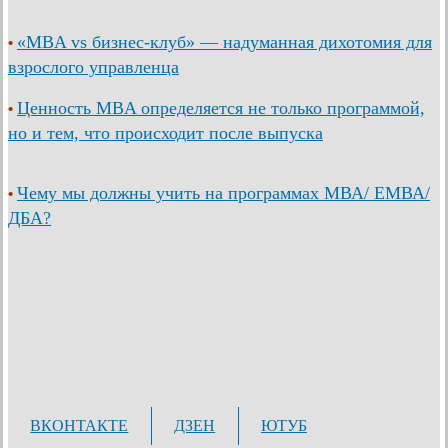
«MBA vs бизнес-клуб» — надуманная дихотомия для
•
взрослого управленца
Ценность MBA определяется не только программой,
•
но и тем, что происходит после выпуска
Чему мы должны учить на программах МВА/ ЕМВА/
•
ДБА?
ВКОНТАКТЕ
ДЗЕН
ЮТУБ