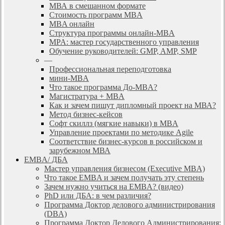
МВА в смешанном формате
Стоимость программ MBA
MBA онлайн
Cтруктура программы онлайн-MBA
MPA: мастер государственного управления
Обучение руководителей: GMP, AMP, SMP
—
Профессиональная переподготовка
мини-MBA
Что такое программа До-MBA?
Магистратура + MBA
Как и зачем пишут дипломный проект на МВА?
Метод бизнес-кейсов
Софт скиллз (мягкие навыки) в MBA
Управление проектами по методике Agile
Соответствие бизнес-курсов в российском и
зарубежном МВА
EMBA/ ДБA
Мастер управления бизнесом (Executive MBA)
Что такое EMBA и зачем получать эту степень
Зачем нужно учиться на EMBA? (видео)
PhD или ДБА: в чем различия?
Программа Доктор делового администрирования
(DBА)
Программа Доктор Делового Администрирования: