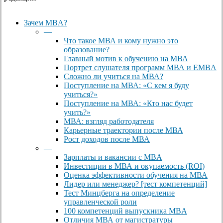
Close
Зачем MBA?
Menu
—
Что такое МВА и кому нужно это
образование?
Главный мотив к обучению на МВА
Портрет слушателя программ МВА и EMBA
Сложно ли учиться на МВА?
Поступление на МВА: «С кем я буду
учиться?»
Поступление на МВА: «Кто нас будет
учить?»
МВА: взгляд работодателя
Карьерные траектории после МВА
Рост доходов после МВА
—
Зарплаты и вакансии с MBA
Инвестиции в МВА и окупаемость (ROI)
Оценка эффективности обучения на МВА
Лидер или менеджер? [тест компетенций]
Тест Минцберга на определение
управленческой роли
100 компетенций выпускника MBA
Отличия МВА от магистратуры