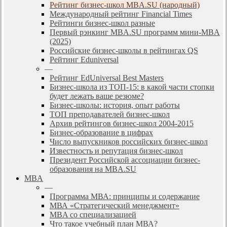
Рейтинг бизнес-школ MBA.SU (народный)
Международный рейтинг Financial Times
Рейтинги бизнес-школ разные
Первый рэнкинг MBA.SU программ мини-MBA
(2025)
Российские бизнес-школы в рейтингах QS
Рейтинг Eduniversal
—
Рейтинг EdUniversal Best Masters
Бизнес-школа из ТОП-15: в какой части стопки
будет лежать ваше резюме?
Бизнес-школы: история, опыт работы
ТОП преподавателей бизнес-школ
Архив рейтингов бизнес-школ 2004-2015
Бизнес-образование в цифрах
Число выпускников российских бизнес-школ
Известность и репутация бизнес-школ
Президент Российской ассоциации бизнес-
образования на MBA.SU
MBA
—
Программа МВА: принципы и содержание
МВА «Cтратегический менеджмент»
MBA со специализацией
Что такое учебный план МВА?