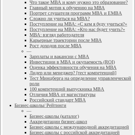
Что такое МВА и кому нужно это образование?
Главный мотив к обучению на МВА
Портрет слушателя программ МВА и EMBA
Сложно ли учиться на МВА?
Поступление на МВА: «С кем я буду учиться?»
Поступление на МВА: «Кто нас будет учить?»
МВА: взгляд работодателя
Карьерные траектории после МВА
Рост доходов после МВА
—
Зарплаты и вакансии с MBA
Инвестиции в МВА и окупаемость (ROI)
Оценка эффективности обучения на МВА
Лидер или менеджер? [тест компетенций]
Тест Минцберга на определение управленческой
роли
100 компетенций выпускника MBA
Отличия МВА от магистратуры
Российский стандарт MBA
Бизнес-школы/ Рейтинги
—
Бизнес-школы (каталог)
Аккредитации бизнес-школ
Бизнес-школы с международной аккредитацией
Бизнес-школы с российской аккредитацией