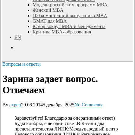
Модели российских программ МВА
Женский MBA
100 компетенций выпускника MBA
GMAT для MBA
Юмор вокруг МВА и менеджмента
Критика MBA- образования
EN
search
Вопросы и ответы
Зарина задает вопрос.
Отвечаем
By
expert
29.08.2014
5 декабря, 2025
No Comments
Здравствуйте! Благодарю за оперативный ответ)
Будьте добры, еще один совет.В Казани два
представительства ЛИНК:Международный центр
Делового образования ЛИНК и Региональное