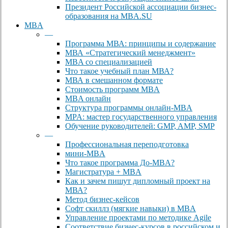
Президент Российской ассоциации бизнес-
образования на MBA.SU
MBA
—
Программа МВА: принципы и содержание
МВА «Cтратегический менеджмент»
MBA со специализацией
Что такое учебный план МВА?
МВА в смешанном формате
Стоимость программ MBA
MBA онлайн
Cтруктура программы онлайн-MBA
MPA: мастер государственного управления
Обучение руководителей: GMP, AMP, SMP
—
Профессиональная переподготовка
мини-MBA
Что такое программа До-MBA?
Магистратура + MBA
Как и зачем пишут дипломный проект на
МВА?
Метод бизнес-кейсов
Софт скиллз (мягкие навыки) в MBA
Управление проектами по методике Agile
Соответствие бизнес-курсов в российском и