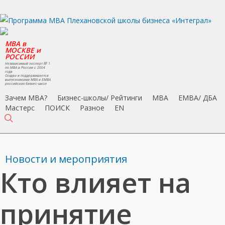
Skip
to
main
MBA в
content
МОСКВЕ и
РОССИИ
Независимый эксперт № 1
по MBA в России с 2004
года
Создан и поддерживается
выпускниками MBA и EMBA
российских бизнес-школ
Зачем MBA?
Бизнес-школы/ Рейтинги
MBA
EMBA/ ДБA
Мастерс
ПОИСК
Разное
EN
search
Новости и мероприятия
Кто влияет на
принятие