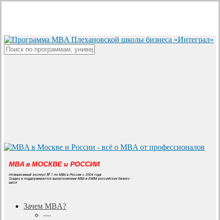
Skip
to
main
content
Close
Search
MBA в МОСКВЕ и РОССИИ
Независимый эксперт № 1 по MBA в России с 2004 года
Создан и поддерживается выпускниками MBA и EMBA российских бизнес-
школ
search
Menu
Зачем MBA?
—