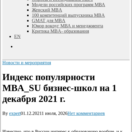
Модели российских программ МВА
Женский MBA
100 компетенций выпускника MBA
GMAT для MBA
Юмор вокруг МВА и менеджмента
Критика MBA- образования
EN
search
Новости и мероприятия
Индекс популярности
MBA_SU бизнес-школ на 1
декабря 2021 г.
By
expert
01.12.2021
1 июля, 2026
Нет комментариев
Известно, что в России интерес к образованию вообще, и к