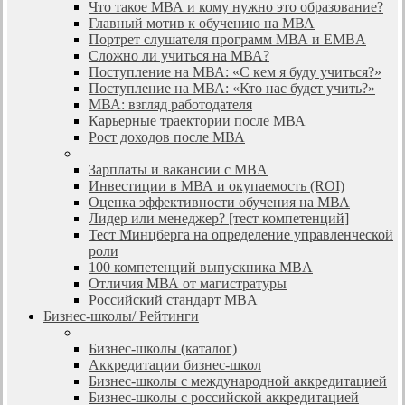
Что такое МВА и кому нужно это образование?
Главный мотив к обучению на МВА
Портрет слушателя программ МВА и EMBA
Сложно ли учиться на МВА?
Поступление на МВА: «С кем я буду учиться?»
Поступление на МВА: «Кто нас будет учить?»
МВА: взгляд работодателя
Карьерные траектории после МВА
Рост доходов после МВА
—
Зарплаты и вакансии с MBA
Инвестиции в МВА и окупаемость (ROI)
Оценка эффективности обучения на МВА
Лидер или менеджер? [тест компетенций]
Тест Минцберга на определение управленческой
роли
100 компетенций выпускника MBA
Отличия МВА от магистратуры
Российский стандарт MBA
Бизнес-школы/ Рейтинги
—
Бизнес-школы (каталог)
Аккредитации бизнес-школ
Бизнес-школы с международной аккредитацией
Бизнес-школы с российской аккредитацией