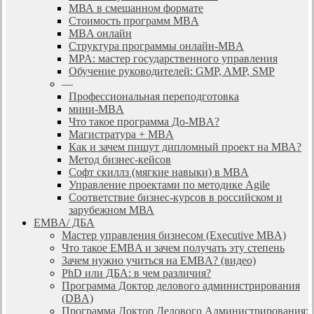
МВА в смешанном формате
Стоимость программ MBA
MBA онлайн
Cтруктура программы онлайн-MBA
MPA: мастер государственного управления
Обучение руководителей: GMP, AMP, SMP
—
Профессиональная переподготовка
мини-MBA
Что такое программа До-MBA?
Магистратура + MBA
Как и зачем пишут дипломный проект на МВА?
Метод бизнес-кейсов
Софт скиллз (мягкие навыки) в MBA
Управление проектами по методике Agile
Соответствие бизнес-курсов в российском и
зарубежном МВА
EMBA/ ДБA
Мастер управления бизнесом (Executive MBA)
Что такое EMBA и зачем получать эту степень
Зачем нужно учиться на EMBA? (видео)
PhD или ДБА: в чем различия?
Программа Доктор делового администрирования
(DBА)
Программа Доктор Делового Администрирования: