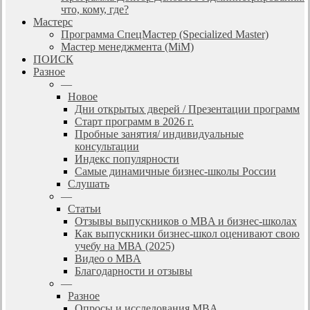
что, кому, где?
Мастерс
Программа СпецМастер (Specialized Master)
Мастер менеджмента (MiM)
ПОИСК
Разное
—
Новое
Дни открытых дверей / Презентации программ
Старт программ в 2026 г.
Пробные занятия/ индивидуальные
консультации
Индекс популярности
Самые динамичные бизнес-школы России
Слушать
—
Статьи
Отзывы выпускников о MBA и бизнес-школах
Как выпускники бизнес-школ оценивают свою
учебу на МВА (2025)
Видео о MBA
Благодарности и отзывы
—
Разное
Опросы и исследования MBA