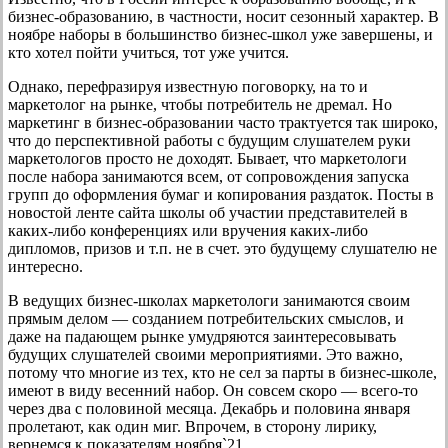
бизнес-образованию, в частности, носит сезонный характер. В
ноябре наборы в большинство бизнес-школ уже завершены, и
кто хотел пойти учиться, тот уже учится.
Однако, перефразируя известную поговорку, на то и
маркетолог на рынке, чтобы потребитель не дремал. Но
маркетинг в бизнес-образовании часто трактуется так широко,
что до перспективной работы с будущим слушателем руки
маркетологов просто не доходят. Бывает, что маркетологи
после набора занимаются всем, от сопровождения запуска
групп до оформления бумаг и копирования раздаток. Посты в
новостой ленте сайта школы об участии представителей в
каких-либо конференциях или вручения каких-либо
дипломов, призов и т.п. не в счет. это будущему слушателю не
интересно.
В ведущих бизнес-школах маркетологи занимаются своим
прямым делом — созданием потребительских смыслов, и
даже на падающем рынке умудряются заинтересовывать
будущих слушателей своими мероприятиями. Это важно,
потому что многие из тех, кто не сел за парты в бизнес-школе,
имеют в виду весенний набор. Он совсем скоро — всего-то
через два с половиной месяца. Декабрь и половина января
пролетают, как один миг. Впрочем, в сторону лирику,
вернемся к показателям ноября`21.