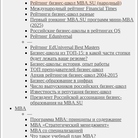
Рейтинг бизнес-школ MBA.SU (народный)
Международный рейтинг Financial Times
Рейтинги бизнес-школ разные
Первый рэнкинг MBA.SU программ мини-MBA
(2025)
Российские бизнес-школы в рейтингах QS
Рейтинг Eduniversal
—
Рейтинг EdUniversal Best Masters
Бизнес-школа из ТОП-15: в какой части стопки
будет лежать ваше резюме?
Бизнес-школы: история, опыт работы
ТОП преподавателей бизнес-школ
Архив рейтингов бизнес-школ 2004-2015
Бизнес-образование в цифрах
Число выпускников российских бизнес-школ
Известность и репутация бизнес-школ
Президент Российской ассоциации бизнес-
образования на MBA.SU
MBA
—
Программа МВА: принципы и содержание
МВА «Cтратегический менеджмент»
MBA со специализацией
Что такое учебный план МВА?