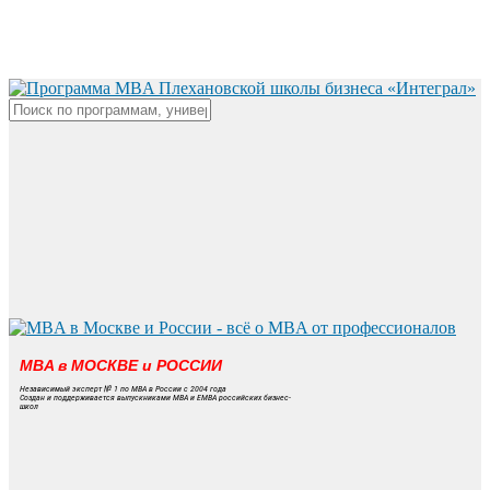
Skip
to
main
content
Close
Search
MBA в МОСКВЕ и РОССИИ
Независимый эксперт № 1 по MBA в России с 2004 года
Создан и поддерживается выпускниками MBA и EMBA российских бизнес-
школ