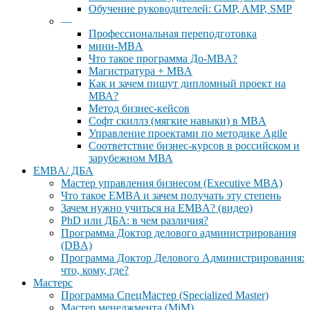
Обучение руководителей: GMP, AMP, SMP
—
Профессиональная переподготовка
мини-MBA
Что такое программа До-MBA?
Магистратура + MBA
Как и зачем пишут дипломный проект на
МВА?
Метод бизнес-кейсов
Софт скиллз (мягкие навыки) в MBA
Управление проектами по методике Agile
Соответствие бизнес-курсов в российском и
зарубежном МВА
EMBA/ ДБA
Мастер управления бизнесом (Executive MBA)
Что такое EMBA и зачем получать эту степень
Зачем нужно учиться на EMBA? (видео)
PhD или ДБА: в чем различия?
Программа Доктор делового администрирования
(DBА)
Программа Доктор Делового Администрирования:
что, кому, где?
Мастерс
Программа СпецМастер (Specialized Master)
Мастер менеджмента (MiM)