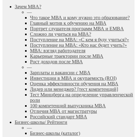
search
Menu
Зачем MBA?
—
Что такое МВА и кому нужно это образование?
Главный мотив к обучению на МВА
Портрет слушателя программ МВА и EMBA
Сложно ли учиться на МВА?
Поступление на МВА: «С кем я буду учиться?»
Поступление на МВА: «Кто нас будет учить?»
МВА: взгляд работодателя
Карьерные траектории после МВА
Рост доходов после МВА
—
Зарплаты и вакансии с MBA
Инвестиции в МВА и окупаемость (ROI)
Оценка эффективности обучения на МВА
Лидер или менеджер? [тест компетенций]
Тест Минцберга на определение управленческой
роли
100 компетенций выпускника MBA
Отличия МВА от магистратуры
Российский стандарт MBA
Бизнес-школы/ Рейтинги
—
Бизнес-школы (каталог)