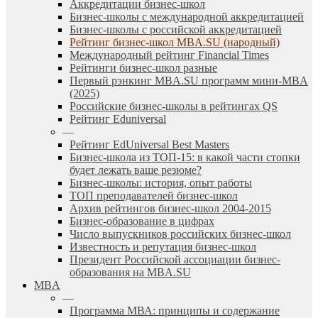
Аккредитации бизнес-школ
Бизнес-школы с международной аккредитацией
Бизнес-школы с российской аккредитацией
Рейтинг бизнес-школ MBA.SU (народный)
Международный рейтинг Financial Times
Рейтинги бизнес-школ разные
Первый рэнкинг MBA.SU программ мини-MBA
(2025)
Российские бизнес-школы в рейтингах QS
Рейтинг Eduniversal
—
Рейтинг EdUniversal Best Masters
Бизнес-школа из ТОП-15: в какой части стопки
будет лежать ваше резюме?
Бизнес-школы: история, опыт работы
ТОП преподавателей бизнес-школ
Архив рейтингов бизнес-школ 2004-2015
Бизнес-образование в цифрах
Число выпускников российских бизнес-школ
Известность и репутация бизнес-школ
Президент Российской ассоциации бизнес-
образования на MBA.SU
MBA
—
Программа МВА: принципы и содержание