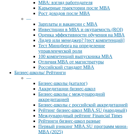
МВА: взгляд работодателя
Карьерные траектории после МВА
Рост доходов после МВА
—
Зарплаты и вакансии с MBA
Инвестиции в МВА и окупаемость (ROI)
Оценка эффективности обучения на МВА
Лидер или менеджер? [тест компетенций]
Тест Минцберга на определение
управленческой роли
100 компетенций выпускника MBA
Отличия МВА от магистратуры
Российский стандарт MBA
Бизнес-школы/ Рейтинги
—
Бизнес-школы (каталог)
Аккредитации бизнес-школ
Бизнес-школы с международной
аккредитацией
Бизнес-школы с российской аккредитацией
Рейтинг бизнес-школ MBA.SU (народный)
Международный рейтинг Financial Times
Рейтинги бизнес-школ разные
Первый рэнкинг MBA.SU программ мини-
MBA (2025)