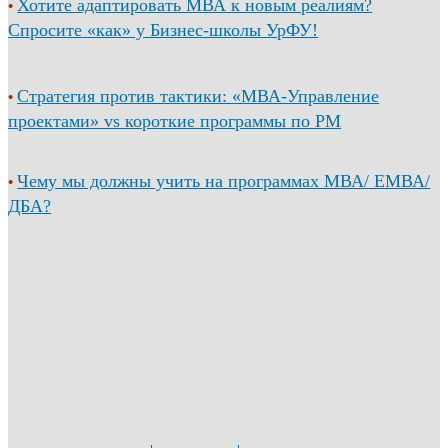
Хотите адаптировать МВА к новым реалиям?
•
Спросите «как» у Бизнес-школы УрФУ!
Стратегия против тактики: «МВА-Управление
•
проектами» vs короткие программы по PM
Чему мы должны учить на программах МВА/ ЕМВА/
•
ДБА?