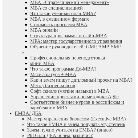
МВА «Cтратегический менеджмент»
MBA со специализацией
Что такое учебный план МВА?
МВА в смешанном формате
Стоимость программ MBA
MBA онлайн
Cтруктура программы онлайн-MBA
MPA: мастер государственного управления
Обучение руководителей: GMP, AMP, SMP
—
Профессиональная переподготовка
мини-MBA
Что такое программа До-MBA?
Магистратура + MBA
Как и зачем пишут дипломный проект на МВА?
Метод бизнес-кейсов
Софт скиллз (мягкие навыки) в MBA
Управление проектами по методике Agile
Соответствие бизнес-курсов в российском и
зарубежном МВА
EMBA/ ДБA
Мастер управления бизнесом (Executive MBA)
Что такое EMBA и зачем получать эту степень
Зачем нужно учиться на EMBA? (видео)
PhD или ДБА: в чем различия?