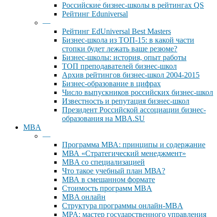
Российские бизнес-школы в рейтингах QS
Рейтинг Eduniversal
—
Рейтинг EdUniversal Best Masters
Бизнес-школа из ТОП-15: в какой части
стопки будет лежать ваше резюме?
Бизнес-школы: история, опыт работы
ТОП преподавателей бизнес-школ
Архив рейтингов бизнес-школ 2004-2015
Бизнес-образование в цифрах
Число выпускников российских бизнес-школ
Известность и репутация бизнес-школ
Президент Российской ассоциации бизнес-
образования на MBA.SU
MBA
—
Программа МВА: принципы и содержание
МВА «Cтратегический менеджмент»
MBA со специализацией
Что такое учебный план МВА?
МВА в смешанном формате
Стоимость программ MBA
MBA онлайн
Cтруктура программы онлайн-MBA
MPA: мастер государственного управления