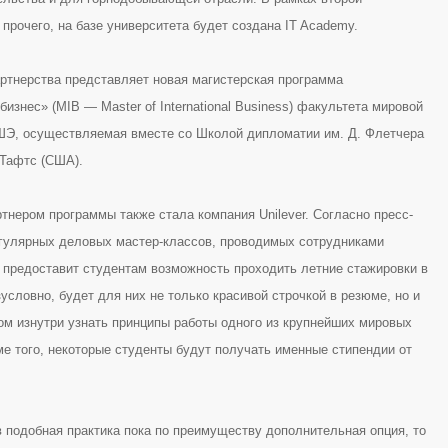
прочего, на базе университета будет создана IT Academy.
артнерства представляет новая магистерская программа
знес» (MIB — Master of International Business) факультета мировой
Э, осуществляемая вместе со Школой дипломатии им. Д. Флетчера
 Тафтс (США).
нером программы также стала компания Unilever. Согласно пресс-
егулярных деловых мастер-классов, проводимых сотрудниками
я предоставит студентам возможность проходить летние стажировки в
зусловно, будет для них не только красивой строчкой в резюме, но и
м изнутри узнать принципы работы одного из крупнейших мировых
ме того, некоторые студенты будут получать именные стипендии от
в подобная практика пока по преимуществу дополнительная опция, то