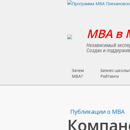
Skip
to
main
content
MBA в 
Независимый экспер
Создан и поддержив
Зачем
Бизнес-школы/
MBA?
Рейтинги
Публикации о МВА
Компан