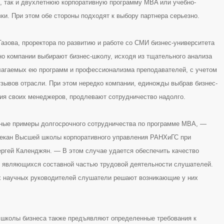
, так и двухлетнюю корпоративную программу MBA или учебно-
ки. При этом обе стороны подходят к выбору партнера серьезно.
азова, проректора по развитию и работе со СМИ бизнес-университета
 компании выбирают бизнес-школу, исходя из тщательного анализа
агаемых ею программ и профессионализма преподавателей, с учетом
зывов отрасли. При этом нередко компании, единожды выбрав бизнес-
ия своих менеджеров, продлевают сотрудничество надолго.
чные примеры долгосрочного сотрудничества по программе MBA, —
екан Высшей школы корпоративного управления РАНХиГС при
ргей Календжян. — В этом случае удается обеспечить качество
и являющихся составной частью трудовой деятельности слушателей.
 научных руководителей слушатели решают возникающие у них
 школы бизнеса также предъявляют определенные требования к