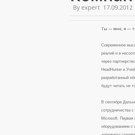
By
expert
17.09.2012
Ты — мне, я — т
Современное высш
реалий и в несоо
через партнерств
HeadHunter и Уче
разработанный об
будут читать не т
В сентябре Дальн
сотрудничества с
Microsoft. Перва
оборудованием с 
дорожного строит