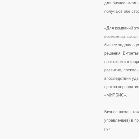
для бизнес-школ 
получают обе сто
«Для компаний эт
возможных заказчи
бизнес-задачу в у
решения. В-третьи
практиками в форм
развитие, посколь
впоследствии удв
центра корпорати
«МИРБИС».
Бизнес-школы тож
управленцев) в пр
рук.