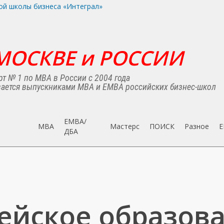
МОСКВЕ и РОССИИ
т № 1 по MBA в России с 2004 года
ается выпускниками MBA и EMBA российских бизнес-школ
EMBA/
MBA
Мастерс
ПОИСК
Разное
E
ДБA
ейское образов