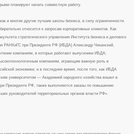
орыми планируют начать совместную работу.
как и многие другие лучшие школы бизнеса, в силу ограниченности
бирательно относится к запросам корпоративных клиентов. Как
культета стратегического управления Института бизнеса и делового
я РАНХиГС при Президенте РФ (ИБДА) Александр Чеканский,
чтение компаниям, в которых работают выпускники ИБДА;
ысокотехнологичным компаниям, играющим важную роль в
сийской экономики; и в последнее время, после того, как ИБДА
ским университетом — Академией народного хозяйства вошел в
ри Президенте РФ, также выполняются заказы по повышению
ших руководителей территориальных органов власти РФ».
ли компания довольствоваться уже готовыми программами бизнес-