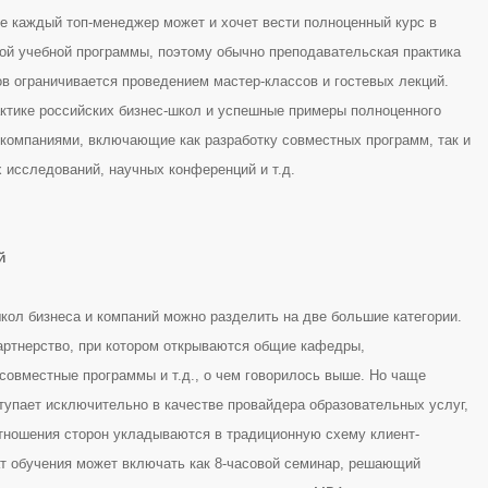
не каждый топ-менеджер может и хочет вести полноценный курс в
ной учебной программы, поэтому обычно преподавательская практика
ов ограничивается проведением мастер-классов и гостевых лекций.
актике российских бизнес-школ и успешные примеры полноценного
 компаниями, включающие как разработку совместных программ, так и
 исследований, научных конференций и т.д.
й
кол бизнеса и компаний можно разделить на две большие категории.
артнерство, при котором открываются общие кафедры,
совместные программы и т.д., о чем говорилось выше. Но чаще
тупает исключительно в качестве провайдера образовательных услуг,
отношения сторон укладываются в традиционную схему клиент-
ат обучения может включать как 8-часовой семинар, решающий