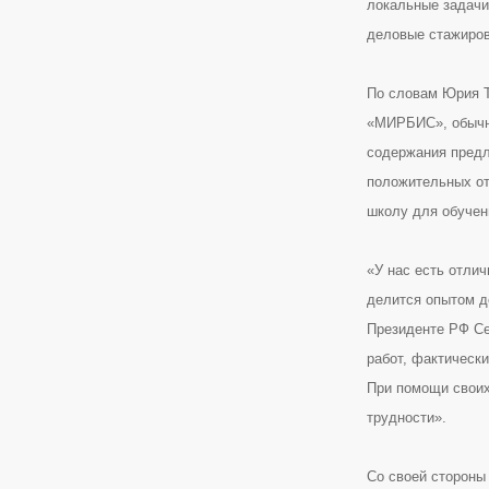
локальные задачи
деловые стажиров
По словам Юрия Т
«МИРБИС», обычно
содержания предл
положительных от
школу для обучен
«У нас есть отли
делится опытом д
Президенте РФ Се
работ, фактическ
При помощи своих
трудности».
Со своей стороны