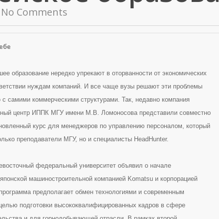
No Comments
ебе
ее образование нередко упрекают в оторванности от экономических
тветствии нуждам компаний. И все чаще вузы решают эти проблемы
о с самими коммерческими структурами. Так, недавно компания
бный центр ИППК МГУ имени М.В. Ломоносова представили совместно
новленный курс для менеджеров по управлению персоналом, который
олько преподаватели МГУ, но и специалисты HeadHunter.
евосточный федеральный университет объявил о начале
 японской машиностроительной компанией Komatsu и корпорацией
я программа предполагает обмен технологиями и современным
целью подготовки высококвалифицированных кадров в сфере
ельства и для горнодобывающей отрасли. В рамках второй