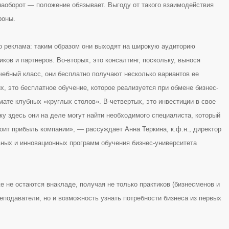
наоборот — положение обязывает. Выгоду от такого взаимодействия
роны.
о реклама: таким образом они выходят на широкую аудиторию
ков и партнеров. Во-вторых, это консалтинг, поскольку, вынося
чебный класс, они бесплатно получают несколько вариантов ее
х, это бесплатное обучение, которое реализуется при обмене бизнес-
ате клубных «круглых столов». В-четвертых, это инвестиции в свое
ку здесь они на деле могут найти необходимого специалиста, который
оит прибыль компании», — рассуждает Анна Теркина, к.ф.н., директор
вных и инновационных программ обучения бизнес-университета
е не остаются внакладе, получая не только практиков (бизнесменов и
еподаватели, но и возможность узнать потребности бизнеса из первых