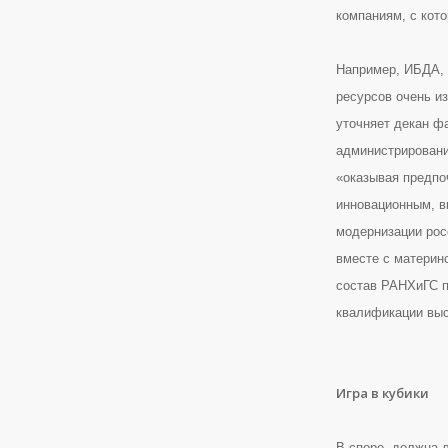
компаниям, с кот
Например, ИБДА, 
ресурсов очень из
уточняет декан фа
администрировани
«оказывая предпо
инновационным, в
модернизации рос
вместе с материн
состав РАНХиГС п
квалификации выс
Игра в кубики
В споре, должна 