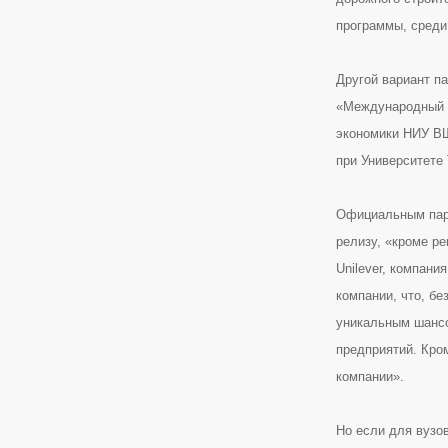
программы, среди 
Другой вариант п
«Международный би
экономики НИУ ВШ
при Университете
Официальным парт
релизу, «кроме р
Unilever, компани
компании, что, бе
уникальным шансо
предприятий. Кро
компании».
Но если для вузо